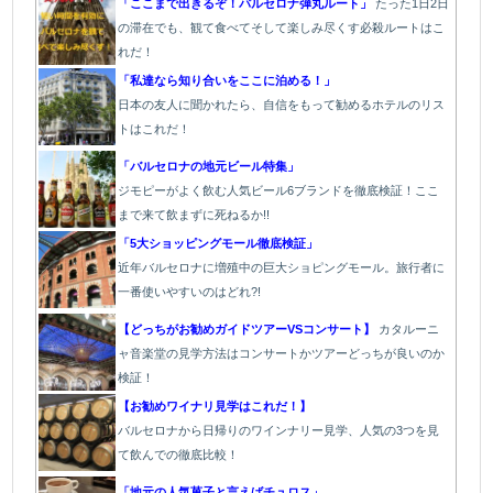
「ここまで出きるぞ！バルセロナ弾丸ルート」
たった1
日2日
の滞在でも、観て食べてそして楽しみ尽くす必殺ルートはこ
れだ！
「私達なら知り合いをここに泊める！」
日本の友人に聞かれたら、自信をもって勧めるホテルのリス
トはこれだ！
「バルセロナの地元ビール特集」
ジモピーがよく飲む人気ビール6ブランドを徹底検証！ここ
まで来て飲まずに死ねるか!!
「5大ショッピングモール徹底検証」
近年バルセロナに増殖中の巨大ショピングモール。旅行者に
一番使いやすいのはどれ?!
【どっちがお勧めガイドツアーVSコンサート】
カタルーニ
ャ音楽堂の見学方法はコンサートかツアーどっちが良いのか
検証！
【お勧めワイナリ見学はこれだ！】
バ
ルセロナから日帰りのワインナリー見学、人気の3つを見
て飲んでの徹底比較！
「地元の人気菓子と言えばチュロス」