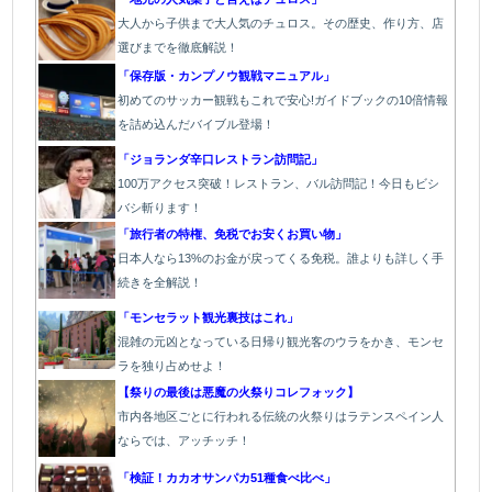
大人から子供まで大人気のチュロス。その歴史、作り方、店
選びまでを徹底解説！
「保存版・カンプノウ観戦マニュアル」
初めてのサッカー観戦もこれで安心!ガイドブックの10倍情報
を詰め込んだバイブル登場！
「
ジョランダ辛口レストラン訪問記」
100万アクセス突破！レストラン、バル
訪問記！今日もビシ
バシ斬ります！
「旅行者の特権、免税でお安くお買い物」
日本人なら13%のお金が戻ってくる免税。誰よりも詳しく手
続きを全解説！
「モンセラット観光裏技はこれ」
混雑の元凶となっている日帰り観光客のウラをかき、モンセ
ラを独り占めせよ！
【祭りの最後は悪魔の火祭りコレフォック】
市内各地区ごとに行われる伝統の火祭り
はラテンスペイン人
ならでは、アッチッチ！
「検証！カカオサンパカ51種食べ比べ」