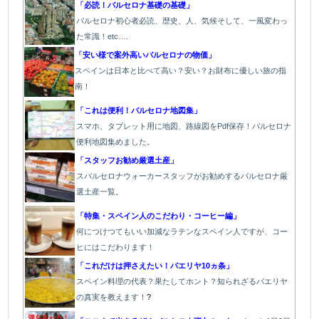
「必読！バルセロナ基礎の基礎」
バルセロナ初心者必読、歴史、人、気候そして、一風変わっ
た常識！etc….
「安い様で案外高いバルセロナの物価」
スペインは日本と比べて高い？安い？お財布に優しい旅の指
南！
「これは便利！バルセロナ地図集」
スマホ、タブレット用に地図、路線図をPdf保存！バルセロナ
便利地図集めました。
「スタッフお勧め厳選土産」
スバルセロナウォーカースタッフがお勧めするバルセロナ厳
選土産一覧。
「特集・スペイン人のこだわり・コーヒー編」
何につけつてもいい加減なラテン
なスペイン人ですが、コー
ヒにはこだわります
！
「これだけは押さえたい！パエリヤ10ヵ条」
スペイン料理の代表？果たしてホント？知られざるパエリヤ
の真実を教えます！
?