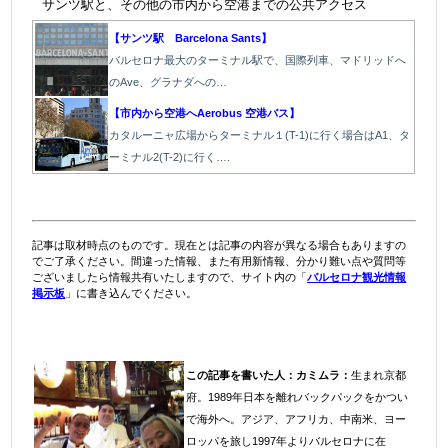
サンツ駅と、その他の市内から空港までの公共アクセス
【
サンツ駅 Barcelona Sants】
バルセロナ最大のターミナル駅で、国際列車、マドリッドへ
のAve、グラナダへの…
【市内から空港へAerobus 空港バス】
カタルーニャ広場からターミナル１(T-1)に行く場合はA1、タ
ーミナル2(T-2)に行く….
記事は取材時点のものです。現在とは記事の内容が異なる場合もありますの
でご了承ください。間違った情報、また有用新情報、分かり難い点や質問等
ございましたら情報共有いたしますので、サイト内の「
バルセロナ観光情報
掲示板
」に書き込んでください。
この記事を書いた人：
カミムラ：
生まれ京都
府。1989年日本を離れバックパックをかつい
で海外へ。アジア、アフリカ、中南米、ヨー
ロッパを旅し1997年よりバルセロナに在