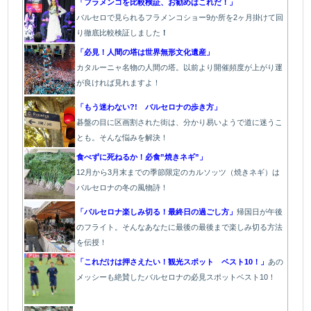
「フラメンコを比較検証、お勧めはこれだ！」
バルセロで見られるフラメンコショー9か所を2ヶ月掛けて回
り徹底比較検証しました
！
「必見！人間の塔は世界無形文化遺産」
カタルーニャ名物の人間の塔。以前より開催頻度が上がり運
が良ければ見れますよ！
「もう迷わない?! バルセロナの歩き方」
碁盤の目に区画割された街は、分かり易いようで道に迷うこ
とも。そんな悩みを解決！
食べずに死ねるか！必食”焼きネギ”」
12月から3月末までの季節限定のカルソッツ（焼きネギ）は
バルセロナの冬の風物詩！
「バルセロナ楽しみ切る！最終日の過ごし方」
帰国日が午後
のフライト。そんなあなたに最後の最後まで楽しみ切る方法
を伝授！
「これだけは押さえたい！観光スポット ベスト10！」
あの
メッシーも絶賛したバルセロナの必見スポットベスト10！