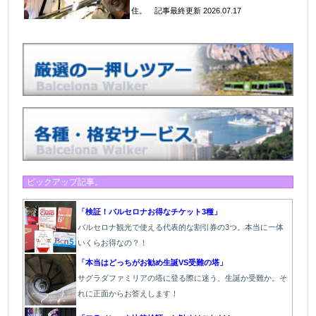
住
。
記事最終更新 2026.07.17
ピックアップ記事。
「検証！バルセロナお得なチケット3種」
バルセロナ観光で使える代表的な割引券の3つ。本当に一体
いくらお得なの？！
「本当はどっちがお勧め生誕VS受難の塔」
サグラダファミリアの塔に登る際に迷う、生誕か受難か。そ
れに正面からお答えします！