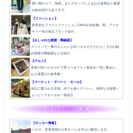
買い物のコツ、免税。またスタッフによるお土産検証と厳選
お勧め紹介もあります。
【ファッション】
世界的なファストファッションZARAを初め靴、鞄、アクセ
サリー等の地元ブランド紹介。
【おしゃれな雑貨・陶磁器】
スペインで一番のオシャレな街バルセロナだからこそのお勧
め雑貨や陶磁器などを紹介。
【グルメ】
美食の街バルセロナで買うべきグルメ食品を一堂に集めた、
お土産選びの参考書！
【マーケット・デパート・モール】
地元に愛される市場、何でも揃うデパート、便利な大規模シ
ョッピングモールを一挙紹介。
エンターテイメント記事一覧
【サッカー情報】
バルサ。世界屈指の人気チームを中心に解説します。