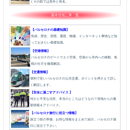
くその筋では意外と有名。
基本情報記事一覧
【バルセロナの基礎知識】
気候、歴史、習慣、通貨、物価、インターネット事情など知
っておきたい基礎知識。
【空港情報】
バルセロナのゲートウエイ空港、空港から市内への移動、免
税の仕方を徹底解説。
【交通情報】
便利で安いバルセロナの公共交通。ポイントを押さえて詳し
く解説します。
【安全に過ごすアドバイス 】
何かと不安な治安、本当のところはどうなの？現地からの最
新情報＆アドバイス。
【バルセロナ旅行に役立つ情報】
旅立つ前の準備、お得な情報をまとめて紹介。バルセロナ旅
行に役立て下さい。