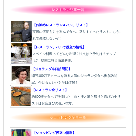
レストラン記事一覧
【お勧めレストラン＆バル、リスト】
実際に何度も足を運んで食べ、選りすぐったリスト。もうこ
れで失敗しないぞ！
【レストラン、バルで役立つ情報】
スペイン料理ってどんな料理？注文は？予約は？チップ
は? 疑問に答え徹底解説。
【ジョランダ辛口訪問記】
開設100万アクセスを誇る人気のジョランダ食べ歩き訪問
記。今日もビシバシ辛口炸裂！
【レストラン全リスト】
約600軒を食べて評価した、血と汗と涙と怒りと喜びの全リ
ストはお店選びの強い味方。
ショッピング記事一覧
【ショッピング役立つ情報】