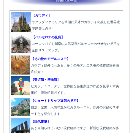
観光記事一覧
【ガウディ】
サグラダファミリアを筆頭に天才のガウデイの残した世界遺
産建築は必見！
【バルセロナの見所】
ヨーロッパでも屈指の人気都市バルセロナの外せない見所を
全部リストアップ。
【その他のモデルニスモ】
ガウディ以外にもある、多くのモデルニスモの傑作建築を徹
底紹介！
【美術館・博物館】
ピカソ、ミロ、ダリ、世界的な芸術家達の作品を見尽くす美
術館、博物館館ガイド。
【シュートトリップ近郊の見所】
自然、歴史、人情味豊かなカタルーニャ。郊外のお勧めスポ
ットとを紹介します。
【現代建築】
あまり知られていない現代建築ですが、斬新な現代建築が多