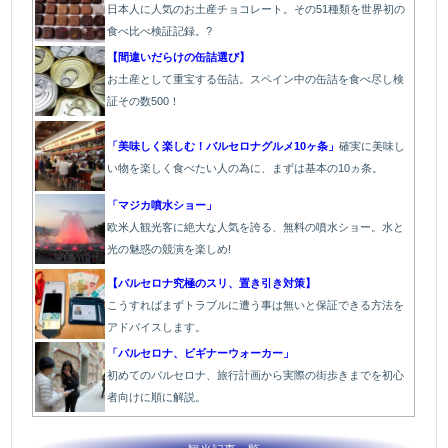
日本人に人気のお土産チョコレート。その51種類を世界初の
食べ比べ検証記録。?
【間違いだらけの缶詰選び】
お土産として重宝する缶詰。スペイン中の缶詰を食べ尽し検
証その数500！
「美味しく楽しむ！バルセロナグルメ10ヶ条」
確実に美味し
い物を楽しく食べたい人の為に、まずは基本の10ヵ条。
「マジカ噴水ショー」
欧米人観光客に絶大な人気を誇る、無料の噴水ショー。水と
光の魅惑の競演を楽しめ!
【バルセロナ究極のスリ、置き引き対策】
こうすればまずトラブルに遭う事は無いと保証できる方法を
アドバイスします。
「バルセロナ、ビギナーウォーカー」
初めてのバルセロナ、旅行計画から実際の街歩きまでを初心
者向けに順に解説。