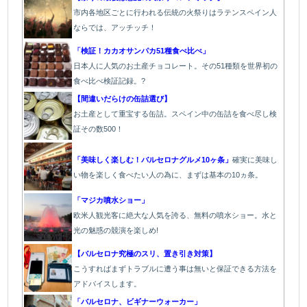
市内各地区ごとに行われる伝統の火祭り
はラテンスペイン人
ならでは、アッチッチ！
「検証！カカオサンパカ51種食べ比べ」
日本人に人気のお土産チョコレート。その51種類を世界初の
食べ比べ検証記録。?
【間違いだらけの缶詰選び】
お土産として重宝する缶詰。スペイン中の缶詰を食べ尽し検
証その数500！
「美味しく楽しむ！バルセロナグルメ10ヶ条」
確実に美味し
い物を楽しく食べたい人の為に、まずは基本の10ヵ条。
「マジカ噴水ショー」
欧米人観光客に絶大な人気を誇る、無料の噴水ショー。水と
光の魅惑の競演を楽しめ!
【バルセロナ究極のスリ、置き引き対策】
こうすればまずトラブルに遭う事は無いと保証できる方法を
アドバイスします。
「バルセロナ、ビギナーウォーカー」