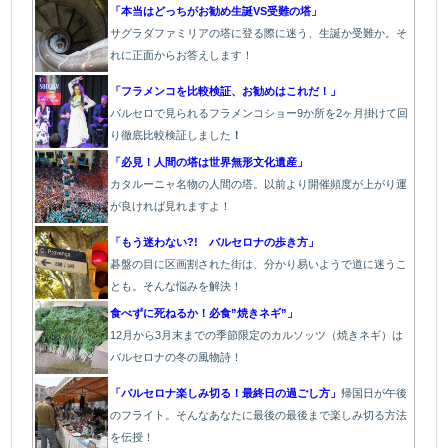
「本当はどっちがお勧め生誕VS受難の塔」
サグラダファミリアの塔に登る際に迷う、生誕か受難か。そ
れに正面からお答えします！
「フラメンコを比較検証、お勧めはこれだ！」
バルセロで見られるフラメンコショー9か所を2ヶ月掛けて回
り徹底比較検証しました
！
「必見！人間の塔は世界無形文化遺産」
カタルーニャ名物の人間の塔。以前より開催頻度が上がり運
が良ければ見れますよ！
「もう迷わない?! バルセロナの歩き方」
碁盤の目に区画割された街は、分かり易いようで道に迷うこ
とも。そんな悩みを解決！
食べずに死ねるか！必食”焼きネギ”」
12月から3月末までの季節限定のカルソッツ（焼きネギ）は
バルセロナの冬の風物詩！
「バルセロナ楽しみ切る！最終日の過ごし方」
帰国日が午後
のフライト。そんなあなたに最後の最後まで楽しみ切る方法
を伝授！