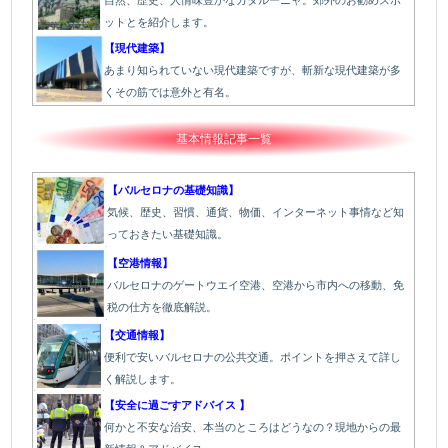
自然、歴史、人情味豊かなカタルーニャ。郊外のお勧めスポ
ットとを紹介します。
【現代建築】
あまり知られていない現代建築ですが、斬新な現代建築が多
くその筋では意外と有名。
基本情報記事一覧
【バルセロナの基礎知識】
気候、歴史、習慣、通貨、物価、インターネット事情など知
っておきたい基礎知識。
【空港情報】
バルセロナのゲートウエイ空港、空港から市内への移動、免
税の仕方を徹底解説。
【交通情報】
便利で安いバルセロナの公共交通。ポイントを押さえて詳し
く解説します。
【安全に過ごすアドバイス 】
何かと不安な治安、本当のところはどうなの？現地からの最