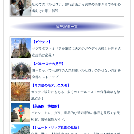
初めてのバルセロナ、旅行計画から実際の街歩きまでを初心
者向けに順に解説。
観光記事一覧
【ガウディ】
サグラダファミリアを筆頭に天才のガウデイの残した世界遺
産建築は必見！
【バルセロナの見所】
ヨーロッパでも屈指の人気都市バルセロナの外せない見所を
全部リストアップ。
【その他のモデルニスモ】
ガウディ以外にもある、多くのモデルニスモの傑作建築を徹
底紹介！
【美術館・博物館】
ピカソ、ミロ、ダリ、世界的な芸術家達の作品を見尽くす美
術館、博物館館ガイド。
【シュートトリップ近郊の見所】