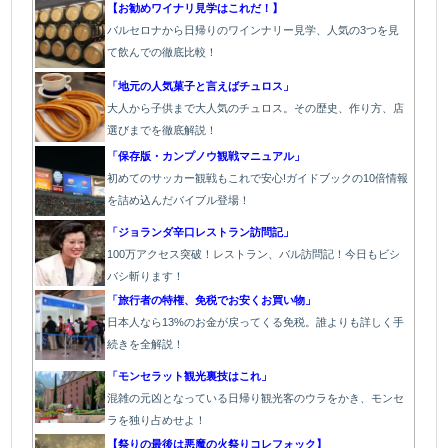
【お勧めワイナリ見学はこれだ！】
バ
ルセロナから日帰りのワインナリー見学、人気の3つを見
て飲んでの徹底比較！
「地元の人気菓子と言えばチュロス」
大人から子供まで大人気のチュロス。その歴史、作り方、店
選びまでを徹底解説！
「保存版・カンプノウ観戦マニュアル」
初めてのサッカー観戦もこれで安心!ガイドブックの10倍情報
を詰め込んだバイブル登場！
「
ジョランダ辛口レストラン訪問記」
100万アクセス突破！レストラン、バル
訪問記！今日もビシ
バシ斬ります！
「旅行者の特権、免税でお安くお買い物」
日本人なら13%のお金が戻ってくる免税。誰よりも詳しく手
続きを全解説！
「モンセラット観光裏技はこれ」
混雑の元凶となっている日帰り観光客のウラをかき、モンセ
ラを独り占めせよ！
【祭りの最後は悪魔の火祭りコレフォック】