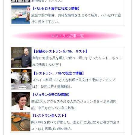
新情報＆アドバイス。
【バルセロナ旅行に役立つ情報】
旅立つ前の準備、お得な情報をまとめて紹介。バルセロナ旅
行に役立て下さい。
レストラン記事一覧
【お勧めレストラン＆バル、リスト】
実際に何度も足を運んで食べ、選りすぐったリスト。もうこ
れで失敗しないぞ！
【レストラン、バルで役立つ情報】
スペイン料理ってどんな料理？注文は？予約は？チップ
は? 疑問に答え徹底解説。
【ジョランダ辛口訪問記】
開設100万アクセスを誇る人気のジョランダ食べ歩き訪問
記。今日もビシバシ辛口炸裂！
【レストラン全リスト】
約600軒を食べて評価した、血と汗と涙と怒りと喜びの全リ
ストはお店選びの強い味方。