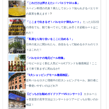
「これだけは押さえたい！パエリヤ10ヵ条」
スペイン料理の代表？果たしてホント？知られざるパエリヤ
の真実を教えます！
?
「ここまで出きるぞ！バルセロナ弾丸ルート」
たった1
日2日
の滞在でも、観て食べてそして楽しみ尽くす必殺ルートはこ
れだ！
「私達なら知り合いをここに泊める！」
日本の友人に聞かれたら、自信をもって勧めるホテルのリス
トはこれだ！
「バルセロナの地元ビール特集」
ジモピーがよく飲む人気ビール6ブランドを徹底検証！ここ
まで来て飲まずに死ねるか!!
「5大ショッピングモール徹底検証」
近年バルセロナに増殖中の巨大ショピングモール。旅行者に
一番使いやすいのはどれ?!
【どっちがお勧めガイドツアーVSコンサート】
カタルーニ
ャ音楽堂の見学方法はコンサートかツアーどっちが良いのか
検証！