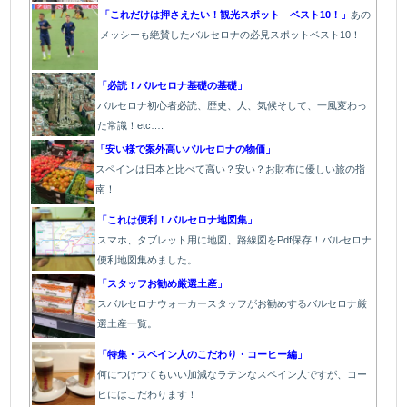
「これだけは押さえたい！観光スポット ベスト10！」
あの
メッシーも絶賛したバルセロナの必見スポットベスト10！
「必読！バルセロナ基礎の基礎」
バルセロナ初心者必読、歴史、人、気候そして、一風変わっ
た常識！etc….
「安い様で案外高いバルセロナの物価」
スペインは日本と比べて高い？安い？お財布に優しい旅の指
南！
「これは便利！バルセロナ地図集」
スマホ、タブレット用に地図、路線図をPdf保存！バルセロナ
便利地図集めました。
「スタッフお勧め厳選土産」
スバルセロナウォーカースタッフがお勧めするバルセロナ厳
選土産一覧。
「特集・スペイン人のこだわり・コーヒー編」
何につけつてもいい加減なラテン
なスペイン人ですが、コー
ヒにはこだわります
！