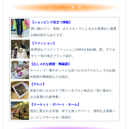
ショッピング記事一覧
【ショッピング役立つ情報】
買い物のコツ、免税。またスタッフによるお土産検証と厳選
お勧め紹介もあります。
【ファッション】
世界的なファストファッションZARAを初め靴、鞄、アクセ
サリー等の地元ブランド紹介。
【おしゃれな雑貨・陶磁器】
スペインで一番のオシャレな街バルセロナだからこそのお勧
め雑貨や陶磁器などを紹介。
【グルメ】
美食の街バルセロナで買うべきグルメ食品を一堂に集めた、
お土産選びの参考書！
【マーケット・デパート・モール】
地元に愛される市場、何でも揃うデパート、便利な大規模シ
ョッピングモールを一挙紹介。