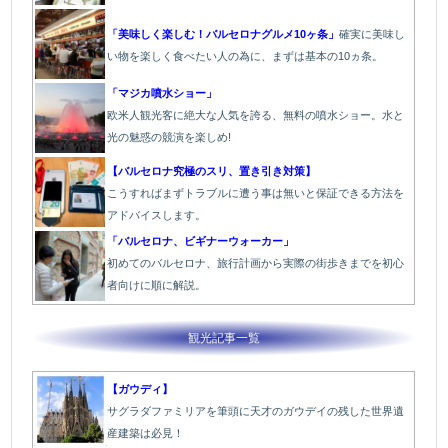
「美味しく楽しむ！バルセロナグルメ10ヶ条」
確実に美味し
い物を楽しく食べたい人の為に、まずは基本の10ヵ条。
「マジカ噴水ショー」
欧米人観光客に絶大な人気を誇る、無料の噴水ショー。水と
光の魅惑の競演を楽しめ!
【バルセロナ究極のスリ、置き引き対策】
こうすればまずトラブルに遭う事は無いと保証できる方法を
アドバイスします。
「バルセロナ、ビギナーウォーカー」
初めてのバルセロナ、旅行計画から実際の街歩きまでを初心
者向けに順に解説。
観光記事一覧
【ガウディ】
サグラダファミリアを筆頭に天才のガウデイの残した世界遺
産建築は必見！