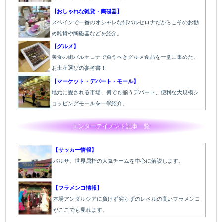
【おしゃれな雑貨・陶磁器】
スペインで一番のオシャレな街バルセロナだからこそのお勧
め雑貨や陶磁器などを紹介。
【グルメ】
美食の街バルセロナで買うべきグルメ食品を一堂に集めた、
お土産選びの参考書！
【マーケット・デパート・モール】
地元に愛される市場、何でも揃うデパート、便利な大規模シ
ョッピングモールを一挙紹介。
エンターテイメント記事一覧
【サッカー情報】
バルサ。世界屈指の人気チームを中心に解説します。
【フラメンコ情報】
本場アンダルシアに負けず劣らずのレベルの高いフラメンコ
がここでも見れます。