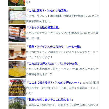
南！
「これは便利！バルセロナ地図集」
スマホ、タブレット用に地図、路線図をPdf保存！バルセロナ
便利地図集めました。
「スタッフお勧め厳選土産」
スバルセロナウォーカースタッフがお勧めするバルセロナ厳
選土産一覧。
「特集・スペイン人のこだわり・コーヒー編」
何につけつてもいい加減なラテン
なスペイン人ですが、コー
ヒにはこだわります
！
「これだけは押さえたい！パエリヤ10ヵ条」
スペイン料理の代表？果たしてホント？知られざるパエリヤ
の真実を教えます！
?
「ここまで出きるぞ！バルセロナ弾丸ルート」
たった1
日2日
の滞在でも、観て食べてそして楽しみ尽くす必殺ルートはこ
れだ！
「私達なら知り合いをここに泊める！」
日本の友人に聞かれたら、自信をもって勧めるホテルのリス