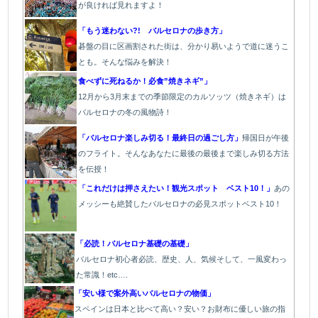
が良ければ見れますよ！
「もう迷わない?! バルセロナの歩き方」
碁盤の目に区画割された街は、分かり易いようで道に迷うこ
とも。そんな悩みを解決！
食べずに死ねるか！必食”焼きネギ”」
12月から3月末までの季節限定のカルソッツ（焼きネギ）は
バルセロナの冬の風物詩！
「バルセロナ楽しみ切る！最終日の過ごし方」
帰国日が午後
のフライト。そんなあなたに最後の最後まで楽しみ切る方法
を伝授！
「これだけは押さえたい！観光スポット ベスト10！」
あの
メッシーも絶賛したバルセロナの必見スポットベスト10！
「必読！バルセロナ基礎の基礎」
バルセロナ初心者必読、歴史、人、気候そして、一風変わっ
た常識！etc….
「安い様で案外高いバルセロナの物価」
スペインは日本と比べて高い？安い？お財布に優しい旅の指