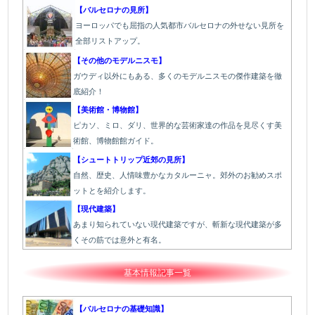
【バルセロナの見所】
ヨーロッパでも屈指の人気都市バルセロナの外せない見所を
全部リストアップ。
【その他のモデルニスモ】
ガウディ以外にもある、多くのモデルニスモの傑作建築を徹
底紹介！
【美術館・博物館】
ピカソ、ミロ、ダリ、世界的な芸術家達の作品を見尽くす美
術館、博物館館ガイド。
【シュートトリップ近郊の見所】
自然、歴史、人情味豊かなカタルーニャ。郊外のお勧めスポ
ットとを紹介します。
【現代建築】
あまり知られていない現代建築ですが、斬新な現代建築が多
くその筋では意外と有名。
基本情報記事一覧
【バルセロナの基礎知識】