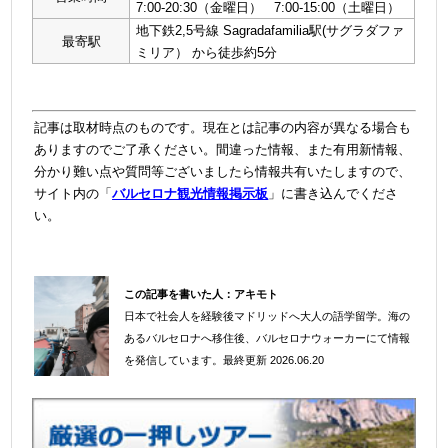
7:00-20:30（金曜日） 7:00-15:00（土曜日）
地下鉄2,5号線 Sagradafamilia駅(サグラダファ
最寄駅
ミリア） から徒歩約5分
記事は取材時点のものです。現在とは記事の内容が異なる場合も
ありますのでご了承ください。間違った情報、また有用新情報、
分かり難い点や質問等ございましたら情報共有いたしますので、
サイト内の「
バルセロナ観光情報掲示板
」に書き込んでくださ
い。
この記事を書いた人：
アキモト
日本で社会人を経験後マドリッドへ大人の語学留学。海の
＠
あるバルセロナへ移住後、バルセロナウォーカーにて情報
を発信しています。
最終更新 2026.06.20