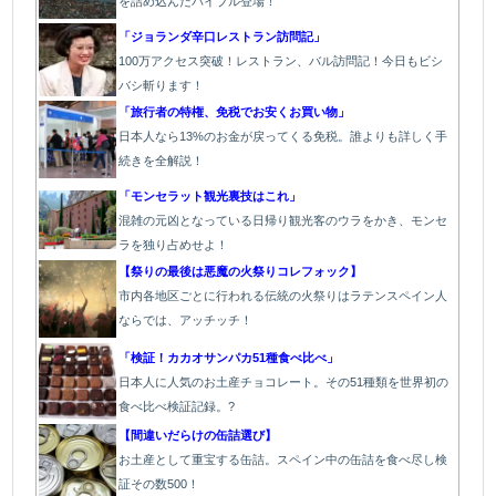
を詰め込んだバイブル登場！
「
ジョランダ辛口レストラン訪問記」
100万アクセス突破！レストラン、バル
訪問記！今日もビシ
バシ斬ります！
「旅行者の特権、免税でお安くお買い物」
日本人なら13%のお金が戻ってくる免税。誰よりも詳しく手
続きを全解説！
「モンセラット観光裏技はこれ」
混雑の元凶となっている日帰り観光客のウラをかき、モンセ
ラを独り占めせよ！
【祭りの最後は悪魔の火祭りコレフォック】
市内各地区ごとに行われる伝統の火祭り
はラテンスペイン人
ならでは、アッチッチ！
「検証！カカオサンパカ51種食べ比べ」
日本人に人気のお土産チョコレート。その51種類を世界初の
食べ比べ検証記録。?
【間違いだらけの缶詰選び】
お土産として重宝する缶詰。スペイン中の缶詰を食べ尽し検
証その数500！