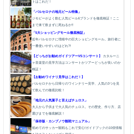
トはこれだ！
「バルセロナの地元ビール特集」
ジモピーがよく飲む人気ビール6ブランドを徹底検証！ここ
まで来て飲まずに死ねるか!!
「5大ショッピングモール徹底検証」
近年バルセロナに増殖中の巨大ショピングモール。旅行者に
一番使いやすいのはどれ?!
【どっちがお勧めガイドツアーVSコンサート】
カタルーニ
ャ音楽堂の見学方法はコンサートかツアーどっちが良いのか
検証！
【お勧めワイナリ見学はこれだ！】
バ
ルセロナから日帰りのワインナリー見学、人気の3つを見
て飲んでの徹底比較！
「地元の人気菓子と言えばチュロス」
大人から子供まで大人気のチュロス。その歴史、作り方、店
選びまでを徹底解説！
「保存版・カンプノウ観戦マニュアル」
初めてのサッカー観戦もこれで安心!ガイドブックの10倍情報