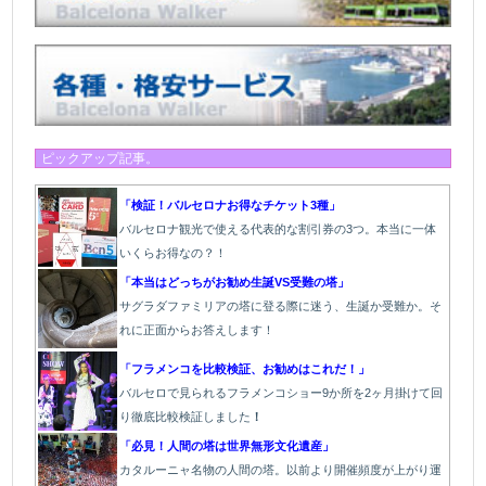
ピックアップ記事。
「検証！バルセロナお得なチケット3種」
バルセロナ観光で使える代表的な割引券の3つ。本当に一体
いくらお得なの？！
「本当はどっちがお勧め生誕VS受難の塔」
サグラダファミリアの塔に登る際に迷う、生誕か受難か。そ
れに正面からお答えします！
「フラメンコを比較検証、お勧めはこれだ！」
バルセロで見られるフラメンコショー9か所を2ヶ月掛けて回
り徹底比較検証しました
！
「必見！人間の塔は世界無形文化遺産」
カタルーニャ名物の人間の塔。以前より開催頻度が上がり運