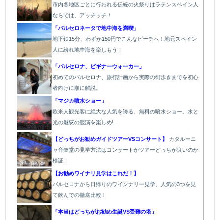
市内各地区ごとに行われる伝統の火祭り
はラテンスペイン人
ならでは、アッチッチ！
「バルセロネータで地中海を満喫」
地下鉄15分、わずか150円でこんなビーチへ！地元スペイン
人に紛れ地中海を楽しもう！
「バルセロナ、ビギナーウォーカー」
初めてのバルセロナ、旅行計画から実際の街歩きまでを初心
者向けに順に解説。
「マジカ噴水ショー」
欧
米人観光客に絶大な人気を誇る、無料の噴水ショー。水と
光の魅惑の競演を楽しめ!
【どっちがお勧めガイドツアーVSコンサート】
カタルーニ
ャ音楽堂の見学方法はコンサートかツアーどっちが良いのか
検証！
【お勧めワイナリ見学はこれだ！】
バルセロナから日帰りのワインナリー見学、人気の3つを見
て飲んでの徹底比較！
「本当はどっちがお勧め生誕VS受難の塔」