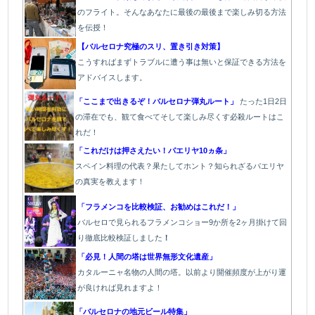
のフライト。そんなあなたに最後の最後まで楽しみ切る方法
を伝授！
【バルセロナ究極のスリ、置き引き対策】
こうすればまずトラブルに遭う事は無いと保証できる方法を
アドバイスします。
「ここまで出きるぞ！バルセロナ弾丸ルート」
たった1
日2日
の滞在でも、観て食べてそして楽しみ尽くす必殺ルートはこ
れだ！
「これだけは押さえたい！パエリヤ10ヵ条」
スペイン料理の代表？果たしてホント？知られざるパエリヤ
の真実を教えます！
「フラメンコを比較検証、お勧めはこれだ！」
バルセロで見られるフラメンコショー9か所を2ヶ月掛けて回
り徹底比較検証しました
！
「必見！人間の塔は世界無形文化遺産」
カタルーニャ名物の人間の塔。以前より開催頻度が上がり運
が良ければ見れますよ！
「バルセロナの地元ビール特集」