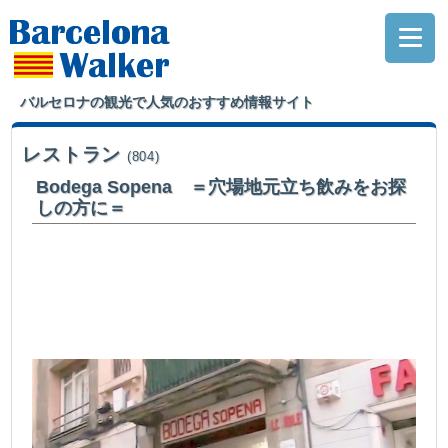
バルセロナの観光で人気のおすすめ情報サイト
レストラン
(804)
Bodega Sopena ＝穴場地元立ち飲みをお探
しの方に＝
今は少なくなった、昔ながらの街場の立ち飲みバルの良さを残す数少ない
店。そんな一軒にやっ