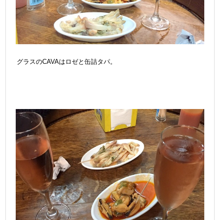
グラスのCAVAはロゼと缶詰タパ。