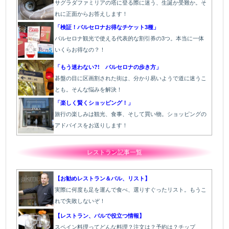
サグラダファミリアの塔に登る際に迷う、生誕か受難か。そ
れに正面からお答えします！
「検証！バルセロナお得なチケット3種」
バルセロナ観光で使える代表的な割引券の3つ。本当に一体
いくらお得なの？！
「もう迷わない?! バルセロナの歩き方」
碁盤の目に区画割された街は、分かり易いようで道に迷うこ
とも。そんな悩みを解決！
「楽しく賢くショッピング！」
旅行の楽しみは観光、食事、そして買い物。ショッピングの
アドバイスをお送りします！
レストラン記事一覧
【お勧めレストラン＆バル、リスト】
実際に何度も足を運んで食べ、選りすぐったリスト。もうこ
れで失敗しないぞ！
【レストラン、バルで役立つ情報】
スペイン料理ってどんな料理？注文は？予約は？チップ