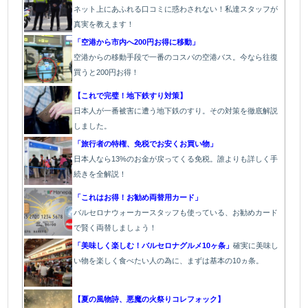
ネット上にあふれる口コミに惑わされない！私達スタッフが
真実を教えます！
「空港から市内へ200円お得に移動」
空港からの移動手段で一番のコスパの空港バス。今なら往復
買うと200円お得！
【これで完璧！地下鉄すり対策】
日本人が一番被害に遭う地下鉄のすり。その対策を徹底解説
しました。
「旅行者の特権、免税でお安くお買い物」
日本人なら13%のお金が戻ってくる免税。誰よりも詳しく手
続きを全解説！
「これはお得！お勧め両替用カード」
バルセロナウォーカースタッフも使っている、お勧めカード
で賢く両替しましょう！
「美味しく楽しむ！バルセロナグルメ10ヶ条」
確実に美味し
い物を楽しく食べたい人の為に、まずは基本の10ヵ条。
【夏の風物詩、悪魔の火祭りコレフォック】