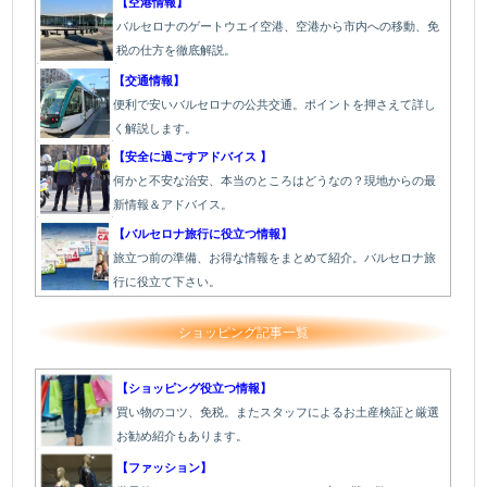
【空港情報】
バルセロナのゲートウエイ空港、空港から市内への移動、免
税の仕方を徹底解説。
【交通情報】
便利で安いバルセロナの公共交通。ポイントを押さえて詳し
く解説します。
【安全に過ごすアドバイス 】
何かと不安な治安、本当のところはどうなの？現地からの最
新情報＆アドバイス。
【バルセロナ旅行に役立つ情報】
旅立つ前の準備、お得な情報をまとめて紹介。バルセロナ旅
行に役立て下さい。
ショッピング記事一覧
【ショッピング役立つ情報】
買い物のコツ、免税。またスタッフによるお土産検証と厳選
お勧め紹介もあります。
【ファッション】