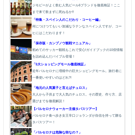
ジモピーがよく飲む人気ビール6ブランドを徹底検証！ここ
まで来て飲まずに死ねるか!!
「特集・スペイン人のこだわり・コーヒー編」
何につけつてもいい加減なラテン
なスペイン人ですが、コー
ヒにはこだわります
！
「保存版・カンプノウ観戦マニュアル」
初めてのサッカー観戦もこれで安心!ガイドブックの10倍情報
を詰め込んだバイブル登場！
「5大ショッピングモール徹底検証」
近年バルセロナに増殖中の巨大ショピングモール。旅行者に
一番使いやすいのはどれ?!
「地元の人気菓子と言えばチュロス」
大人から子供まで大人気のチュロス。その歴史、作り方、店
選びまでを徹底解説！
【バルセロナウォーカー主催タパスツアー】
バルセロナ食べ歩き女王辛口ジョランダが自信を持って贈る
タパスツアー！
「バルセロナは危険な街なの？」