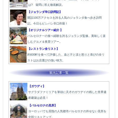
は? 疑問に答え徹底解説。
【ジョランダ辛口訪問記】
開設100万アクセスを誇る人気のジョランダ食べ歩き訪問
記。今日もビシバシ辛口炸裂！
【オリジナルツアー紹介 】
バルセロナ一の食べ経験を誇るジョランダ監修、美味しく楽
しむグルメ＆夜景ツアー。
【レストラン全リスト】
約600軒を食べて評価した、血と汗と涙と怒りと喜びの全リ
ストはお店選びの強い味方。
観光記事一覧
【ガウディ】
サグラダファミリアを筆頭に天才のガウデイの残した世界遺
産建築は必見！
【バルセロナの見所】
ヨーロッパでも屈指の人気都市バルセロナの外せない見所を
全部リストアップ。