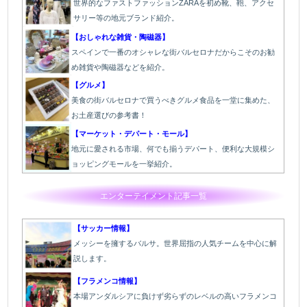
世界的なファストファッションZARAを初め靴、鞄、アクセ
サリー等の地元ブランド紹介。
【おしゃれな雑貨・陶磁器】
スペインで一番のオシャレな街バルセロナだからこそのお勧
め雑貨や陶磁器などを紹介。
【グルメ】
美食の街バルセロナで買うべきグルメ食品を一堂に集めた、
お土産選びの参考書！
【マーケット・デパート・モール】
地元に愛される市場、何でも揃うデパート、便利な大規模シ
ョッピングモールを一挙紹介。
エンターテイメント記事一覧
【サッカー情報】
メッシーを擁するバルサ。世界屈指の人気チームを中心に解
説します。
【フラメンコ情報】
本場アンダルシアに負けず劣らずのレベルの高いフラメンコ