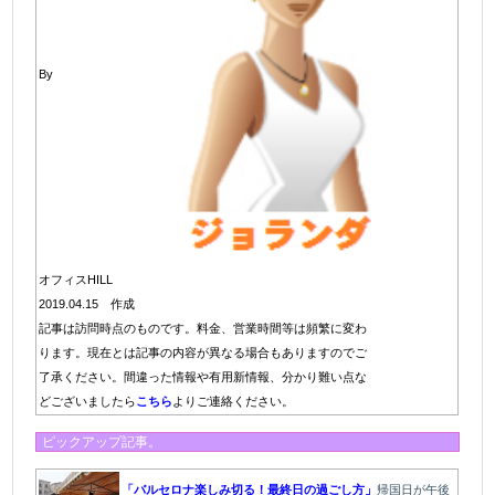
By
オフィスHILL
2019.04.15 作成
記事は訪問時点のものです。料金、営業時間等は頻繁に変わ
ります。現在とは記事の内容が異なる場合もありますのでご
了承ください。間違った情報や有用新情報、分かり難い点な
どございましたら
こちら
よりご連絡ください。
ピックアップ記事。
「バルセロナ楽しみ切る！最終日の過ごし方」
帰国日が午後