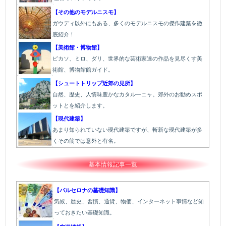
【その他のモデルニスモ】
ガウディ以外にもある、多くのモデルニスモの傑作建築を徹
底紹介！
【美術館・博物館】
ピカソ、ミロ、ダリ、世界的な芸術家達の作品を見尽くす美
術館、博物館館ガイド。
【シュートトリップ近郊の見所】
自然、歴史、人情味豊かなカタルーニャ。郊外のお勧めスポ
ットとを紹介します。
【現代建築】
あまり知られていない現代建築ですが、斬新な現代建築が多
くその筋では意外と有名。
基本情報記事一覧
【バルセロナの基礎知識】
気候、歴史、習慣、通貨、物価、インターネット事情など知
っておきたい基礎知識。