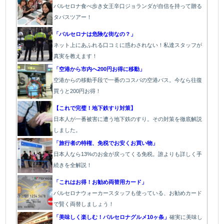
バルセロナ食べ歩き女王辛口ジョランダが自信を持って贈る
タパスツアー！
「バルセロナは危険な街なの？」
ネット上にあふれる口コミに惑わされない！私達スタッフが
真実を教えます！
「空港から市内へ200円お得に移動」
空港からの移動手段で一番のコスパの空港バス。今なら往復
買うと200円お得！
【これで完璧！地下鉄すり対策】
日本人が一番被害に遭う地下鉄のすり。その対策を徹底解説
しました。
「旅行者の特権、免税でお安くお買い物」
日本人なら13%のお金が戻ってくる免税。誰よりも詳しく手
続きを全解説！
「これはお得！お勧め両替用カード」
バルセロナウォーカースタッフも使っている、お勧めカード
で賢く両替しましょう！
「美味しく楽しむ！バルセロナグルメ10ヶ条」
確実に美味し