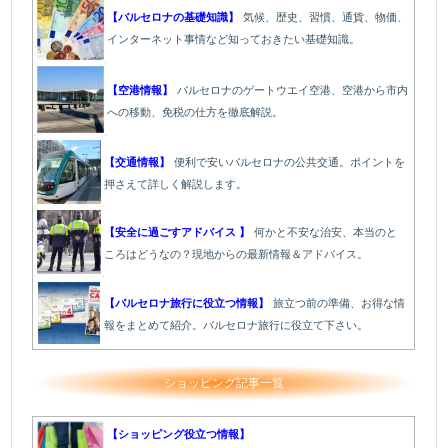
【バルセロナの基礎知識】
気候、歴史、習慣、通貨、物価、
インターネット事情など知っておきたい基礎知識。
【空港情報】
バルセロナのゲートウエイ空港、空港から市内
への移動、免税の仕方を徹底解説。
【交通情報】
便利で安いバルセロナの公共交通。ポイントを
押さえて詳しく解説します。
【安全に過ごすアドバイス 】
何かと不安な治安、本当のと
ころはどうなの？現地からの最新情報＆アドバイス。
【バルセロナ旅行に役立つ情報】
旅立つ前の準備、お得な情
報をまとめて紹介。バルセロナ旅行に役立て下さい。
ショッピング記事一覧
【ショッピング役立つ情報】