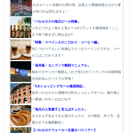
カタルーニャ名物の人間の塔。以前より開催頻度が上がり運
が良ければ見れますよ！
「バルセロナの地元ビール特集」
ジモピーがよく飲む人気ビール6ブランドを徹底検証！ここ
まで来て飲まずに死ねるか!!
「特集・スペイン人のこだわり・コーヒー編」
何につけつてもいい加減なラテン
なスペイン人ですが、コー
ヒにはこだわります
！
「保存版・カンプノウ観戦マニュアル」
初めてのサッカー観戦もこれで安心!ガイドブックの10倍情報
を詰め込んだバイブル登場！
「5大ショッピングモール徹底検証」
近年バルセロナに増殖中の巨大ショピングモール。旅行者に
一番使いやすいのはどれ?!
「地元の人気菓子と言えばチュロス」
大人から子供まで大人気のチュロス。その歴史、作り方、店
選びまでを徹底解説！
【バルセロナウォーカー主催タパスツアー】