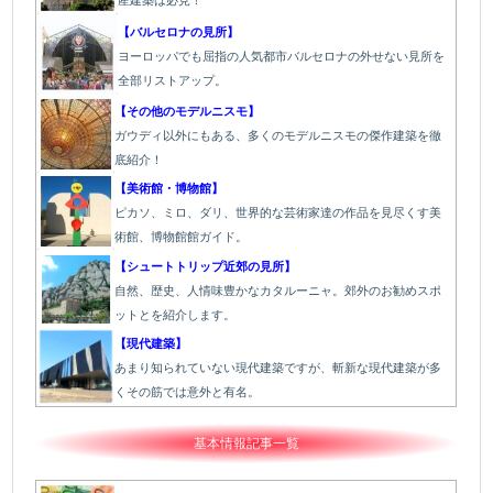
【バルセロナの見所】
ヨーロッパでも屈指の人気都市バルセロナの外せない見所を
全部リストアップ。
【その他のモデルニスモ】
ガウディ以外にもある、多くのモデルニスモの傑作建築を徹
底紹介！
【美術館・博物館】
ピカソ、ミロ、ダリ、世界的な芸術家達の作品を見尽くす美
術館、博物館館ガイド。
【シュートトリップ近郊の見所】
自然、歴史、人情味豊かなカタルーニャ。郊外のお勧めスポ
ットとを紹介します。
【現代建築】
あまり知られていない現代建築ですが、斬新な現代建築が多
くその筋では意外と有名。
基本情報記事一覧