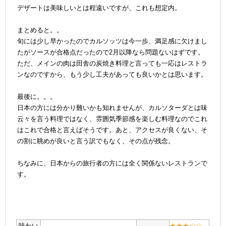
デザートは美味しいとは程遠いですが、これも想定内。
＠
まとめると。。
旬には少し早かったのでカルソッツは今一歩、満足感に欠けまし
たがソースが合格点だったので2月以降なら問題ないはずです。
ただ、メインの肉は田舎の炭焼き料理と言っても一応はレストラ
ンなのですから、もう少し工夫があっても良いかとは思います。
＠
最後に。。。
日本の方には分かり難いかも知れませんが、カルソターダとは味
云々を言う料理ではなく、雰囲気季節感を楽しむ料理なのでこれ
はこれで合格と言えばそうです。あと、アクセスが良くない、そ
の割に眺めが良いと言う訳でもなく、その点が残念。
＠
ちなみに、日本からの旅行者の方には全く関係ないレストランで
す。
味わい
★★★☆☆