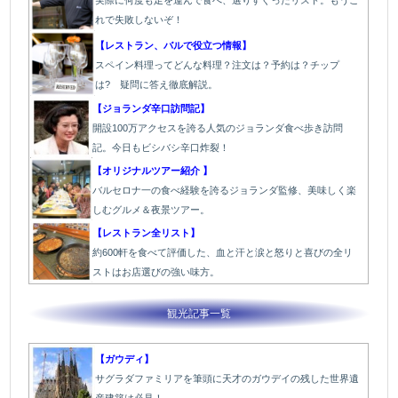
れで失敗しないぞ！
【レストラン、バルで役立つ情報】
スペイン料理ってどんな料理？注文は？予約は？チップ
は? 疑問に答え徹底解説。
【ジョランダ辛口訪問記】
開設100万アクセスを誇る人気のジョランダ食べ歩き訪問
記。今日もビシバシ辛口炸裂！
【オリジナルツアー紹介 】
バルセロナ一の食べ経験を誇るジョランダ監修、美味しく楽
しむグルメ＆夜景ツアー。
【レストラン全リスト】
約600軒を食べて評価した、血と汗と涙と怒りと喜びの全リ
ストはお店選びの強い味方。
観光記事一覧
【ガウディ】
サグラダファミリアを筆頭に天才のガウデイの残した世界遺
産建築は必見！