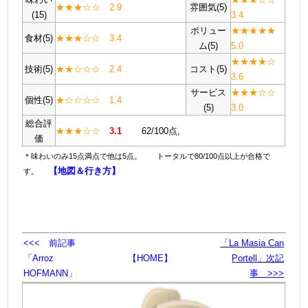
★★★☆☆ 2.9
雰囲気(5)
(15)
3.4
ボリュー
★★★★★
食材(5)
★★★☆☆ 3.4
ム(5)
5.0
★★★★☆
技術(5)
★★☆☆☆ 2.4
コスト(5)
3.6
サービス
★★★☆☆
個性(5)
★☆☆☆☆ 1.4
(5)
3.0
総合評
★★
★
☆
☆
3
.
1
62/100点,
価
＊味わいのみ15点満点で他は5点。 トータルで80/100点以上が合格で
【地図＆行き方】
す。
<<< 前記事
「La Masia Can
「Arroz
【HOME】
Portell」次記
HOFMANN」
事 >>>