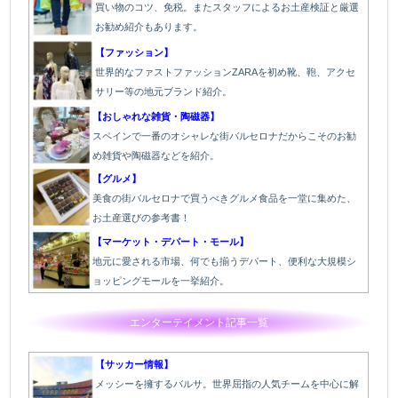
買い物のコツ、免税。またスタッフによるお土産検証と厳選
お勧め紹介もあります。
【ファッション】
世界的なファストファッションZARAを初め靴、鞄、アクセ
サリー等の地元ブランド紹介。
【おしゃれな雑貨・陶磁器】
スペインで一番のオシャレな街バルセロナだからこそのお勧
め雑貨や陶磁器などを紹介。
【グルメ】
美食の街バルセロナで買うべきグルメ食品を一堂に集めた、
お土産選びの参考書！
【マーケット・デパート・モール】
地元に愛される市場、何でも揃うデパート、便利な大規模シ
ョッピングモールを一挙紹介。
エンターテイメント記事一覧
【サッカー情報】
メッシーを擁するバルサ。世界屈指の人気チームを中心に解