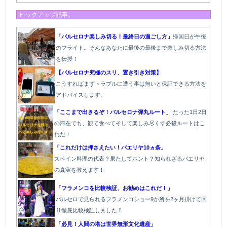
ピックアップ記事。
「バルセロナ楽しみ切る！最終日の過ごし方」
帰国日が午後
のフライト。そんなあなたに最後の最後まで楽しみ切る方法
を伝授！
【バルセロナ究極のスリ、置き引き対策】
こうすればまずトラブルに遭う事は無いと保証できる方法を
アドバイスします。
「ここまで出きるぞ！バルセロナ弾丸ルート」
たった1
日2日
の滞在でも、観て食べてそして楽しみ尽くす必殺ルートはこ
れだ！
「これだけは押さえたい！パエリヤ10ヵ条」
スペイン料理の代表？果たしてホント？知られざるパエリヤ
の真実を教えます！
「フラメンコを比較検証、お勧めはこれだ！」
バルセロで見られるフラメンコショー9か所を2ヶ月掛けて回
り徹底比較検証しました
！
「必見！人間の塔は世界無形文化遺産」