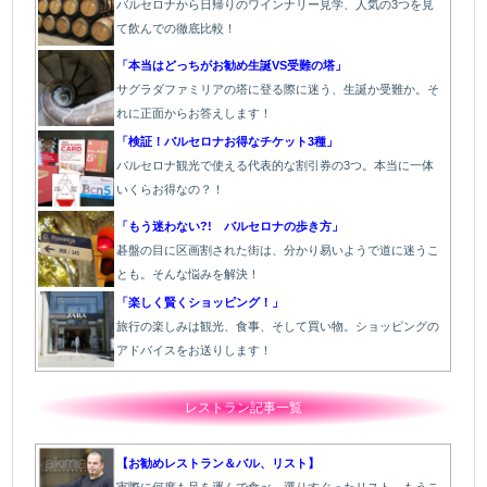
バルセロナから日帰りのワインナリー見学、人気の3つを見
て飲んでの徹底比較！
「本当はどっちがお勧め生誕VS受難の塔」
サグラダファミリアの塔に登る際に迷う、生誕か受難か。そ
れに正面からお答えします！
「検証！バルセロナお得なチケット3種」
バルセロナ観光で使える代表的な割引券の3つ。本当に一体
いくらお得なの？！
「もう迷わない?! バルセロナの歩き方」
碁盤の目に区画割された街は、分かり易いようで道に迷うこ
とも。そんな悩みを解決！
「楽しく賢くショッピング！」
旅行の楽しみは観光、食事、そして買い物。ショッピングの
アドバイスをお送りします！
レストラン記事一覧
【お勧めレストラン＆バル、リスト】
実際に何度も足を運んで食べ、選りすぐったリスト。もうこ