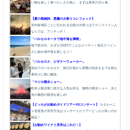
い物を楽しく食べたい人の為に、まずは基本の10ヵ条。
【夏の風物詩、悪魔の火祭りコレフォック】
市内各地区ごとに行われる伝統の火祭り
はラテンスペイン人
ならでは、アッチッチ！
「バルセロネータで地中海を満喫」
地下鉄15分、わずか150円でこんなビーチへ！地元スペイン
人に紛れ地中海を楽しもう！
「バルセロナ、ビギナーウォーカー」
初めてのバルセロナ、旅行計画から実際の街歩きまでを初心
者向けに順に解説。
「マジカ噴水ショー」
欧
米人観光客に絶大な人気を誇る、無料の噴水ショー。水と
光の魅惑の競演を楽しめ!
【どっちがお勧めガイドツアーVSコンサート】
カタルーニ
ャ音楽堂の見学方法はコンサートかツアーどっちが良いのか
検証！
【お勧めワイナリ見学はこれだ！】