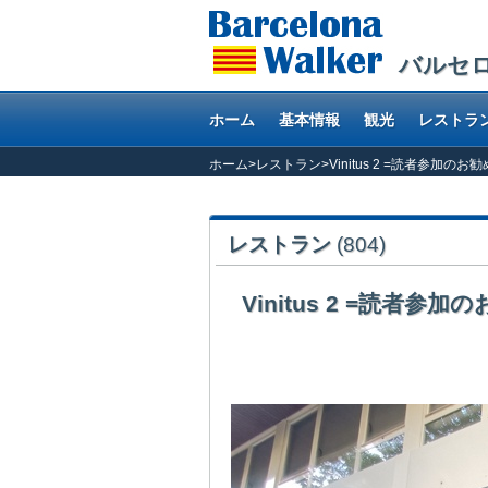
バルセ
ホーム
基本情報
観光
レストラ
ホーム
>
レストラン
>
Vinitus 2 =読者参加の
レストラン
(804)
Vinitus 2 =読者参
バルセロナのお勧めレストランの再検証シリー