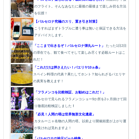
のフライト。そんなあなたに最後の最後まで楽しみ切る方法
を伝授！
【バルセロナ究極のスリ、置き引き対策】
こうすればまずトラブルに遭う事は無いと保証できる方法を
アドバイスします。
「ここまで出きるぞ！バルセロナ弾丸ルート」
たった1
日2日
の滞在でも、観て食べてそして楽しみ尽くす必殺ルートはこ
れだ！
「これだけは押さえたい！パエリヤ10ヵ条」
スペイン料理の代表？果たしてホント？知られざるパエリヤ
の真実を教えます！
「フラメンコを比較検証、お勧めはこれだ！」
バルセロで見られるフラメンコショー9か所を2ヶ月掛けて回
り徹底比較検証しました
！
「必見！人間の塔は世界無形文化遺産」
カタルーニャ名物の人間の塔。以前より開催頻度が上がり運
が良ければ見れますよ！
「バルセロナの地元ビール特集」