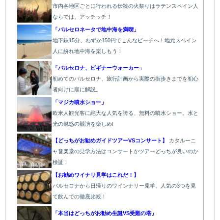
市内各地区ごとに行われる伝統の火祭り
はラテンスペイン人
ならでは、アッチッチ！
「バルセロネータで地中海を満喫」
地下鉄15分、わずか150円でこんなビーチへ！地元スペイン
人に紛れ地中海を楽しもう！
「バルセロナ、ビギナーウォーカー」
初めてのバルセロナ、旅行計画から実際の街歩きまでを初心
者向けに順に解説。
「マジカ噴水ショー」
欧
米人観光客に絶大な人気を誇る、無料の噴水ショー。水と
光の魅惑の競演を楽しめ!
【どっちがお勧めガイドツアーVSコンサート】
カタルーニ
ャ音楽堂の見学方法はコンサートかツアーどっちが良いのか
検証！
【お勧めワイナリ見学はこれだ！】
バルセロナから日帰りのワインナリー見学、人気の3つを見
て飲んでの徹底比較！
「本当はどっちがお勧め生誕VS受難の塔」