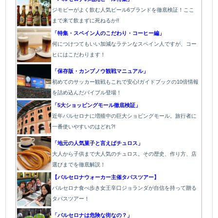
ジモピーがよく飲む人気ビール6ブランドを徹底検証！ここ
まで来て飲まずに死ねるか!!
「特集・スペイン人のこだわり・コーヒー編」
何につけつてもいい加減なラテン
なスペイン人ですが、コー
ヒにはこだわります
！
「保存版・カンプノウ観戦マニュアル」
初めてのサッカー観戦もこれで安心!ガイドブックの10倍情報
を詰め込んだバイブル登場！
「5大ショッピングモール徹底検証」
近年バルセロナに増殖中の巨大ショピングモール。旅行者に
一番使いやすいのはどれ?!
「地元の人気菓子と言えばチュロス」
大人から子供まで大人気のチュロス。その歴史、作り方、店
選びまでを徹底解説！
【バルセロナウォーカー主催タパスツアー】
バルセロナ食べ歩き女王辛口ジョランダが自信を持って贈る
タパスツアー！
「バルセロナは危険な街なの？」