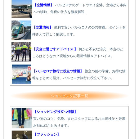
【空港情報】
バルセロナのゲートウエイ空港、空港から市内
への移動、免税の仕方を徹底解説。
【交通情報】
便利で安いバルセロナの公共交通。ポイントを
押さえて詳しく解説します。
【安全に過ごすアドバイス 】
何かと不安な治安、本当のと
ころはどうなの？現地からの最新情報＆アドバイス。
【バルセロナ旅行に役立つ情報】
旅立つ前の準備、お得な情
報をまとめて紹介。バルセロナ旅行に役立て下さい。
ショッピング記事一覧
【ショッピング役立つ情報】
買い物のコツ、免税。またスタッフによるお土産検証と厳選
お勧め紹介もあります。
【ファッション】