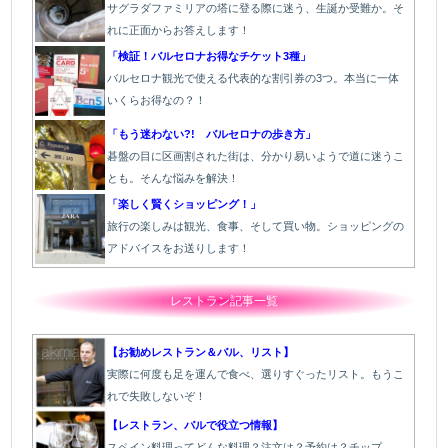
サグラダファミリアの塔に登る際に迷う、生誕か受難か。そ
れに正面からお答えします！
「検証！バルセロナお得なチケット3種」
バルセロナ観光で使える代表的な割引券の3つ。本当に一体
いくらお得なの？！
「もう迷わない?! バルセロナの歩き方」
碁盤の目に区画割された街は、分かり易いようで道に迷うこ
とも。そんな悩みを解決！
「楽しく賢くショッピング！」
旅行の楽しみは観光、食事、そして買い物。ショッピングの
アドバイスをお送りします！
レストラン記事一覧
【お勧めレストラン＆バル、リスト】
実際に何度も足を運んで食べ、選りすぐったリスト。もうこ
れで失敗しないぞ！
【レストラン、バルで役立つ情報】
スペイン料理ってどんな料理？注文は？予約は？チップ