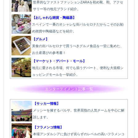
世界的なファストファッションZARAを初め靴、鞄、アクセ
サリー等の地元ブランド紹介。
【おしゃれな雑貨・陶磁器】
スペインで一番のオシャレな街バルセロナだからこそのお勧
め雑貨や陶磁器などを紹介。
【グルメ】
美食の街バルセロナで買うべきグルメ食品を一堂に集めた、
お土産選びの参考書！
【マーケット・デパート・モール】
地元に愛される市場、何でも揃うデパート、便利な大規模シ
ョッピングモールを一挙紹介。
エンターテイメント記事一覧
【サッカー情報】
メッシーを擁するバルサ。世界屈指の人気チームを中心に解
説します。
【フラメンコ情報】
本場アンダルシアに負けず劣らずのレベルの高いフラメンコ