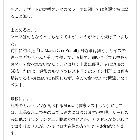
＠
あと、デザートの定番クレマカタラーナに関しては普通で特に語
ること無し。
＠
まとめると。。
ソースは可もなく不可もなくですが、ネギが上手く焼けていまし
た。
前回に訪れた「La Masia Can Portell」様な事は無く、サイズの
違うネギをちゃんと分けて焼いている様で、細いネギでも中身が
蒸発して食べれないなんてことは無く非常に優秀。更に追加の
6€払った肉は、通常カルソッツレストランのメイン料理には何も
期待するものは無いにも関わらず、今まで食べた中で間違いなく
ベスト。
＠
最後に。。。
郊外のカルソッツが食べれるMasia（農家レストラン）にして
は、上品なお店でその点では迫力には欠けますが料理、サービス
共に他よりワンランク上。眺めが良いとか、アクセスが良いわけ
ではありませんが、バルセロナ在住の方でしたらお勧めできま
す。
＠