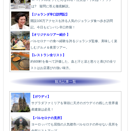
は? 疑問に答え徹底解説。
【ジョランダ辛口訪問記】
開設100万アクセスを誇る人気のジョランダ食べ歩き訪問
記。今日もビシバシ辛口炸裂！
【オリジナルツアー紹介 】
バルセロナ一の食べ経験を誇るジョランダ監修、美味しく楽
しむグルメ＆夜景ツアー。
【レストラン全リスト】
約600軒を食べて評価した、血と汗と涙と怒りと喜びの全リ
ストはお店選びの強い味方。
観光記事一覧
【ガウディ】
サグラダファミリアを筆頭に天才のガウデイの残した世界遺
産建築は必見！
【バルセロナの見所】
ヨーロッパでも屈指の人気都市バルセロナの外せない見所を
全部リストアップ。