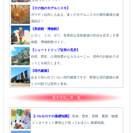
【その他のモデルニスモ】
ガウディ以外にもある、多くのモデルニスモの傑作建築を徹
底紹介！
【美術館・博物館】
ピカソ、ミロ、ダリ、世界的な芸術家達の作品を見尽くす美
術館、博物館館ガイド。
【シュートトリップ近郊の見所】
自然、歴史、人情味豊かなカタルーニャ。郊外のお勧めスポ
ットとを紹介します。
【現代建築】
あまり知られていない現代建築ですが、斬新な現代建築が多
くその筋では意外と有名。
基本情報記事一覧
【バルセロナの基礎知識】
気候、歴史、習慣、通貨、物価、
インターネット事情など知っておきたい基礎知識。