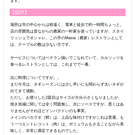
ます。
【総評】
場所は市の中心からは程遠く、電車と徒歩で約一時間ちょっと
。
店の雰囲気は昔ながらの農家の一軒家を使っていますが、スタイ
リッシュでオシャレ。この手のMasia（農家）レストランとして
は、テーブルの数は少ない方です。
＠
サービスについてはベテラン揃いでこなれていて、カルソッツを
食べるレストランとしては、これまでで一番。
＠
次に料理についてですが。。
まだ今月は、ネギシーズンには少し早いにも関わらず太いネギが
出てきて感動。
ただし、お替りした2皿目はサイズが大分小さくなりましたが、
焼き加減に関しては全く問題無し。次に
ソースですが、悪くはあ
りませんがそれほどインパクトいのも事実。
メインのバカラオ（鱈）は、上品な味付けですがこれは普通。も
う一つエントレコット（肉）は、ボリュウムもさることながら美
味しく、非常に満足できるものでした。