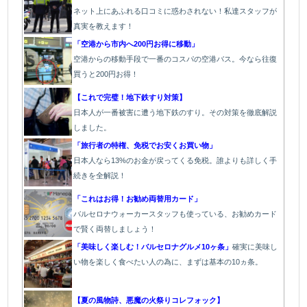
ネット上にあふれる口コミに惑わされない！私達スタッフが
真実を教えます！
「空港から市内へ200円お得に移動」
空港からの移動手段で一番のコスパの空港バス。今なら往復
買うと200円お得！
【これで完璧！地下鉄すり対策】
日本人が一番被害に遭う地下鉄のすり。その対策を徹底解説
しました。
「旅行者の特権、免税でお安くお買い物」
日本人なら13%のお金が戻ってくる免税。誰よりも詳しく手
続きを全解説！
「これはお得！お勧め両替用カード」
バルセロナウォーカースタッフも使っている、お勧めカード
で賢く両替しましょう！
「美味しく楽しむ！バルセロナグルメ10ヶ条」
確実に美味し
い物を楽しく食べたい人の為に、まずは基本の10ヵ条。
【夏の風物詩、悪魔の火祭りコレフォック】