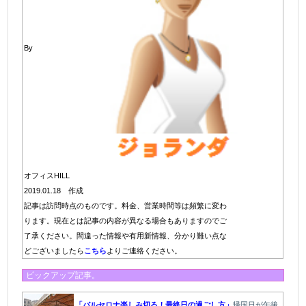
By
オフィスHILL
2019.01.18 作成
記事は訪問時点のものです。料金、営業時間等は頻繁に変わ
ります。現在とは記事の内容が異なる場合もありますのでご
了承ください。間違った情報や有用新情報、分かり難い点な
どございましたら
こちら
よりご連絡ください。
ピックアップ記事。
「バルセロナ楽しみ切る！最終日の過ごし方」
帰国日が午後