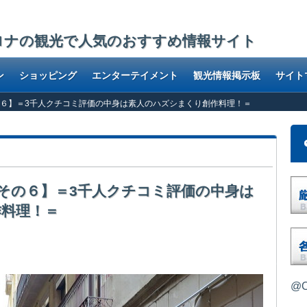
ロナの観光で人気のおすすめ情報サイト
ン
ショッピング
エンターテイメント
観光情報掲示板
サイト
その６】＝3千人クチコミ評価の中身は素人のハズシまくり創作料理！＝
ーズその６】＝3千人クチコミ評価の中身は
作料理！＝
回はランキング3位ですが、凄いのは
@O