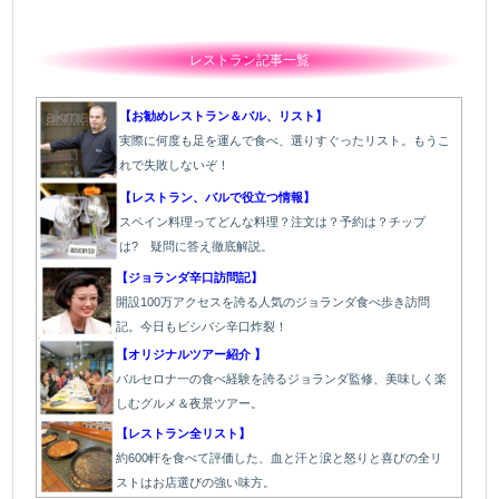
レストラン記事一覧
【お勧めレストラン＆バル、リスト】
実際に何度も足を運んで食べ、選りすぐったリスト。もうこ
れで失敗しないぞ！
【レストラン、バルで役立つ情報】
スペイン料理ってどんな料理？注文は？予約は？チップ
は? 疑問に答え徹底解説。
【ジョランダ辛口訪問記】
開設100万アクセスを誇る人気のジョランダ食べ歩き訪問
記。今日もビシバシ辛口炸裂！
【オリジナルツアー紹介 】
バルセロナ一の食べ経験を誇るジョランダ監修、美味しく楽
しむグルメ＆夜景ツアー。
【レストラン全リスト】
約600軒を食べて評価した、血と汗と涙と怒りと喜びの全リ
ストはお店選びの強い味方。