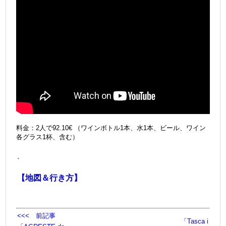
料金：2人で92.10€ （ワインボトル1本、水1本、ビール、ワイン
各グラス1杯、含む）
。
＠
【地図＆行き方】
<<< 前記事
「Tasca i