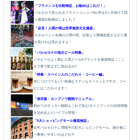
「フラメンコを比較検証、お勧めはこれだ！」
バルセロで見られるフラメンコショー9か所を2ヶ月掛けて回
り徹底比較検証しました
！
「必見！人間の塔は世界無形文化遺産」
カタルーニャ名物の人間の塔。以前より開催頻度が上がり運
が良ければ見れますよ！
「バルセロナの地元ビール特集」
ジモピーがよく飲む人気ビール6ブランドを徹底検証！ここ
まで来て飲まずに死ねるか!!
「特集・スペイン人のこだわり・コーヒー編」
何につけつてもいい加減なラテン
なスペイン人ですが、コー
ヒにはこだわります
！
「保存版・カンプノウ観戦マニュアル」
初めてのサッカー観戦もこれで安心!ガイドブックの10倍情報
を詰め込んだバイブル登場！
「5大ショッピングモール徹底検証」
近年バルセロナに増殖中の巨大ショピングモール。旅行者に
一番使いやすいのはどれ?!