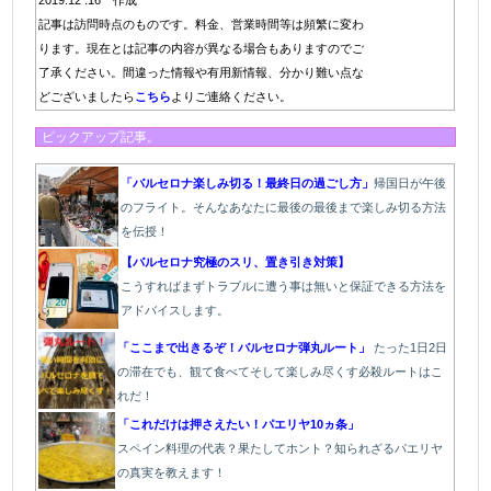
記事は訪問時点のものです。料金、営業時間等は頻繁に変わ
ります。現在とは記事の内容が異なる場合もありますのでご
了承ください。間違った情報や有用新情報、分かり難い点な
どございましたら
こちら
よりご連絡ください。
ピックアップ記事。
「バルセロナ楽しみ切る！最終日の過ごし方」
帰国日が午後
のフライト。そんなあなたに最後の最後まで楽しみ切る方法
を伝授！
【バルセロナ究極のスリ、置き引き対策】
こうすればまずトラブルに遭う事は無いと保証できる方法を
アドバイスします。
「ここまで出きるぞ！バルセロナ弾丸ルート」
たった1
日2日
の滞在でも、観て食べてそして楽しみ尽くす必殺ルートはこ
れだ！
「これだけは押さえたい！パエリヤ10ヵ条」
スペイン料理の代表？果たしてホント？知られざるパエリヤ
の真実を教えます！