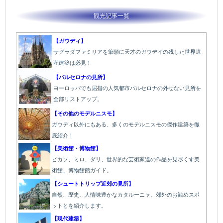
観光記事一覧
【ガウディ】
サグラダファミリアを筆頭に天才のガウデイの残した世界遺
産建築は必見！
【バルセロナの見所】
ヨーロッパでも屈指の人気都市バルセロナの外せない見所を
全部リストアップ。
【その他のモデルニスモ】
ガウディ以外にもある、多くのモデルニスモの傑作建築を徹
底紹介！
【美術館・博物館】
ピカソ、ミロ、ダリ、世界的な芸術家達の作品を見尽くす美
術館、博物館館ガイド。
【シュートトリップ近郊の見所】
自然、歴史、人情味豊かなカタルーニャ。郊外のお勧めスポ
ットとを紹介します。
【現代建築】