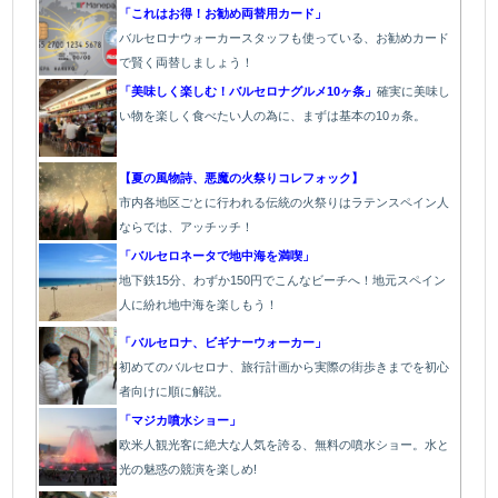
「これはお得！お勧め両替用カード」
バルセロナウォーカースタッフも使っている、お勧めカード
で賢く両替しましょう！
「美味しく楽しむ！バルセロナグルメ10ヶ条」
確実に美味し
い物を楽しく食べたい人の為に、まずは基本の10ヵ条。
【夏の風物詩、悪魔の火祭りコレフォック】
市内各地区ごとに行われる伝統の火祭り
はラテンスペイン人
ならでは、アッチッチ！
「バルセロネータで地中海を満喫」
地下鉄15分、わずか150円でこんなビーチへ！地元スペイン
人に紛れ地中海を楽しもう！
「バルセロナ、ビギナーウォーカー」
初めてのバルセロナ、旅行計画から実際の街歩きまでを初心
者向けに順に解説。
「マジカ噴水ショー」
欧
米人観光客に絶大な人気を誇る、無料の噴水ショー。水と
光の魅惑の競演を楽しめ!