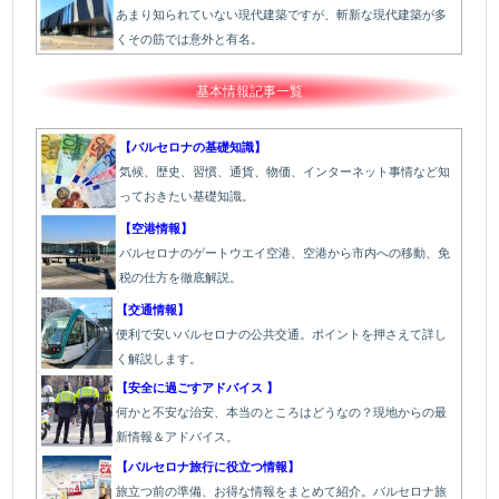
あまり知られていない現代建築ですが、斬新な現代建築が多
くその筋では意外と有名。
基本情報記事一覧
【バルセロナの基礎知識】
気候、歴史、習慣、通貨、物価、インターネット事情など知
っておきたい基礎知識。
【空港情報】
バルセロナのゲートウエイ空港、空港から市内への移動、免
税の仕方を徹底解説。
【交通情報】
便利で安いバルセロナの公共交通。ポイントを押さえて詳し
く解説します。
【安全に過ごすアドバイス 】
何かと不安な治安、本当のところはどうなの？現地からの最
新情報＆アドバイス。
【バルセロナ旅行に役立つ情報】
旅立つ前の準備、お得な情報をまとめて紹介。バルセロナ旅