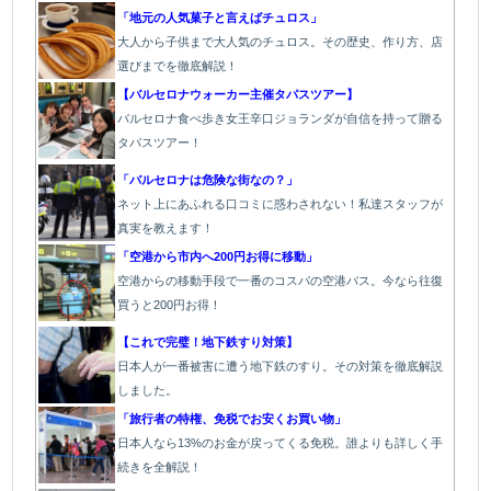
「地元の人気菓子と言えばチュロス」
大人から子供まで大人気のチュロス。その歴史、作り方、店
選びまでを徹底解説！
【バルセロナウォーカー主催タパスツアー】
バルセロナ食べ歩き女王辛口ジョランダが自信を持って贈る
タパスツアー！
「バルセロナは危険な街なの？」
ネット上にあふれる口コミに惑わされない！私達スタッフが
真実を教えます！
「空港から市内へ200円お得に移動」
空港からの移動手段で一番のコスパの空港バス。今なら往復
買うと200円お得！
【これで完璧！地下鉄すり対策】
日本人が一番被害に遭う地下鉄のすり。その対策を徹底解説
しました。
「旅行者の特権、免税でお安くお買い物」
日本人なら13%のお金が戻ってくる免税。誰よりも詳しく手
続きを全解説！