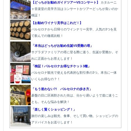
【どっちがお勧めガイドツアーVSコンサート】
カタルーニ
ャ音楽堂の見学方法はコンサートかツアーどっちが良いのか
検証！
【お勧めワイナリ見学はこれだ！】
バルセロナから日帰りのワインナリー見学、人気の3つを見
て飲んでの徹底比較！
「本当はどっちがお勧め生誕VS受難の塔」
サグラダファミリアの塔に登る際に迷う、生誕か受難か。そ
れに正面からお答えします！
「検証！バルセロナお得なチケット3種」
バルセロナ観光で使える代表的な割引券の3つ。本当に一体
いくらお得なの？！
「もう迷わない?! バルセロナの歩き方」
碁盤の目に区画割された街は、分かり易いようで道に迷うこ
とも。そんな悩みを解決！
「楽しく賢くショッピング！」
旅行の楽しみは観光、食事、そして買い物。ショッピングの
アドバイスをお送りします！