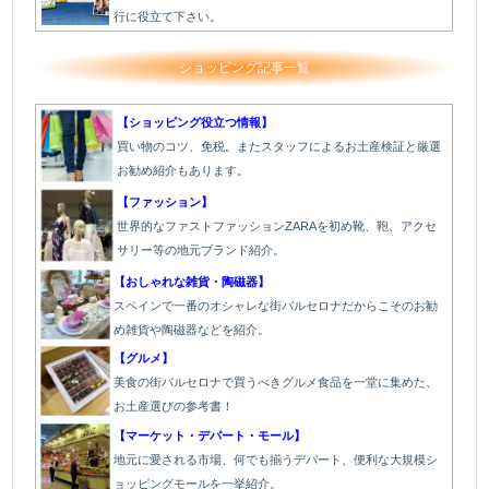
行に役立て下さい。
ショッピング記事一覧
【ショッピング役立つ情報】
買い物のコツ、免税。またスタッフによるお土産検証と厳選
お勧め紹介もあります。
【ファッション】
世界的なファストファッションZARAを初め靴、鞄、アクセ
サリー等の地元ブランド紹介。
【おしゃれな雑貨・陶磁器】
スペインで一番のオシャレな街バルセロナだからこそのお勧
め雑貨や陶磁器などを紹介。
【グルメ】
美食の街バルセロナで買うべきグルメ食品を一堂に集めた、
お土産選びの参考書！
【マーケット・デパート・モール】
地元に愛される市場、何でも揃うデパート、便利な大規模シ
ョッピングモールを一挙紹介。