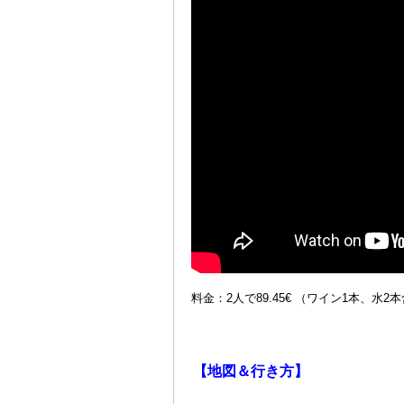
料金：2人で89.45€ （ワイン1本、水2
＠
【地図＆行き方】