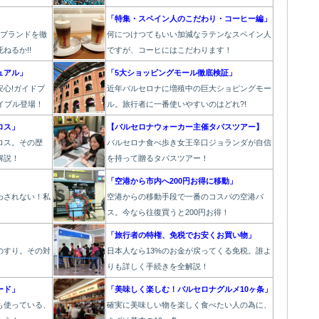
」
「特集・スペイン人のこだわり・コーヒー編」
6ブランドを徹
何につけつてもいい加減なラテン
なスペイン人
ねるか!!
ですが、コーヒにはこだわります
！
ュアル」
「5大ショッピングモール徹底検証」
心!ガイドブ
近年バルセロナに増殖中の巨大ショピングモー
イブル登場！
ル。旅行者に一番使いやすいのはどれ?!
ロス」
【バルセロナウォーカー主催タパスツアー】
ロス。その歴
バルセロナ食べ歩き女王辛口ジョランダが自信
解説！
を持って贈るタパスツアー！
」
「空港から市内へ200円お得に移動」
わされない！私
空港からの移動手段で一番のコスパの空港バ
ス。今なら往復買うと200円お得！
】
「旅行者の特権、免税でお安くお買い物」
のすり。その対
日本人なら13%のお金が戻ってくる免税。誰よ
りも詳しく手続きを全解説！
ード」
「美味しく楽しむ！バルセロナグルメ10ヶ条」
も使っている、
確実に美味しい物を楽しく食べたい人の為に、