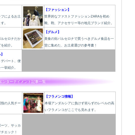
【ファッション】
ッフによるお土
世界的なファストファッションZARAを初め
ます。
靴、鞄、アクセサリー等の地元ブランド紹介。
【グルメ】
バルセロナだか
美食の街バルセロナで買うべきグルメ食品を一
どを紹介。
堂に集めた、お土産選びの参考書！
ル】
うデパート、便
を一挙紹介。
エンターテイメント記事一覧
【フラメンコ情報】
屈指の人気チー
本場アンダルシアに負けず劣らずのレベルの高
いフラメンコがここでも見れます。
ポーツ、サッカ
でチエック！