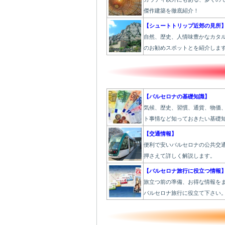
傑作建築を徹底紹介！
【シュートトリップ近郊の見所
自然、歴史、人情味豊かなカタ
のお勧めスポットとを紹介しま
【バルセロナの基礎知識】
気候、歴史、習慣、通貨、物価
ト事情など知っておきたい基礎
【交通情報】
便利で安いバルセロナの公共交
押さえて詳しく解説します。
【バルセロナ旅行に役立つ情報
旅立つ前の準備、お得な情報を
バルセロナ旅行に役立て下さい