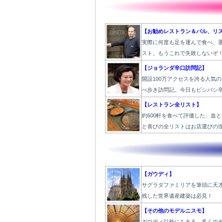
【お勧めレストラン＆バル、リ
実際に何度も足を運んで食べ、
スト。もうこれで失敗しないぞ
【ジョランダ辛口訪問記】
開設100万アクセスを誇る人気
べ歩き訪問記。今日もビシバシ
【レストラン全リスト】
約600軒を食べて評価した、血
と喜びの全リストはお店選びの
【ガウディ】
サグラダファミリアを筆頭に天
残した世界遺産建築は必見！
【その他のモデルニスモ】
ガウディ以外にもある、多くの