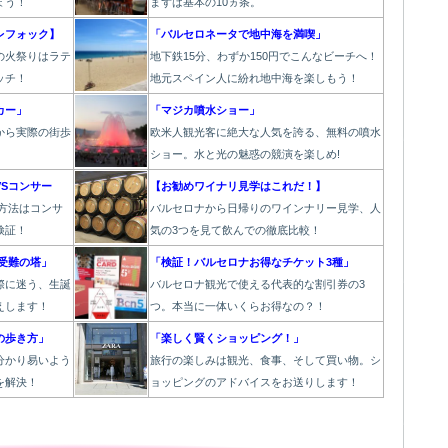
ょう！
まずは基本の10ヵ条。
レフォック】
「バルセロネータで地中海を満喫」
の火祭り
はラテ
地下鉄15分、わずか150円でこんなビーチへ！
ッチ！
地元スペイン人に紛れ地中海を楽しもう！
カー」
「マジカ噴水ショー」
から実際の街歩
欧
米人観光客に絶大な人気を誇る、無料の噴水
。
ショー。水と光の魅惑の競演を楽しめ!
Sコンサー
【お勧めワイナリ見学はこれだ！】
方法はコンサ
バルセロナから日帰りのワインナリー見学、人
検証！
気の3つを見て飲んでの徹底比較！
受難の塔」
「検証！バルセロナお得なチケット3種」
際に迷う、生誕
バルセロナ観光で使える代表的な割引券の3
えします！
つ。本当に一体いくらお得なの？！
の歩き方」
「楽しく賢くショッピング！」
分かり易いよう
旅行の楽しみは観光、食事、そして買い物。シ
を解決！
ョッピングのアドバイスをお送りします！