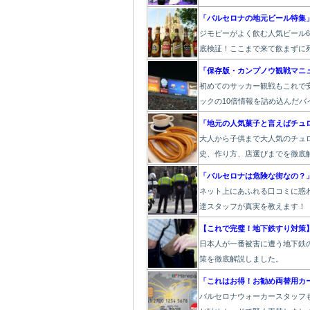
「バルセロナの地元ビール特集
ジモピーがよく飲む人気ビール
底検証！ここまで来て飲まずに死
「保存版・カンプノウ観戦マニ
初めてのサッカー観戦もこれで安
ックの10倍情報を詰め込んだバ
「地元の人気菓子と言えばチュ
大人から子供まで大人気のチュ
史、作り方、店選びまでを徹底
「バルセロナは危険な街なの？
ネット上にあふれる口コミに惑
達スタッフが真実を教えます！
【これで完璧！地下鉄すり対策
日本人が一番被害に遭う地下鉄
策を徹底解説しました。
「これはお得！お勧め両替用カ
バルセロナウォーカースタッフ