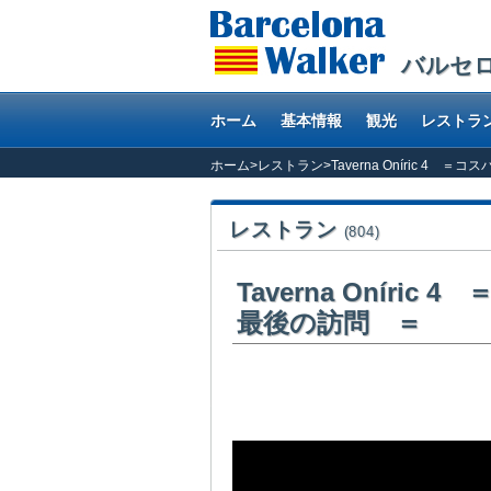
バルセ
ホーム
基本情報
観光
レストラ
ホーム
>
レストラン
>
Taverna Oníric 
レストラン
(804)
Taverna Onír
最後の訪問 ＝
コスパ抜群のお勧め創作バルへまた来ました、さ