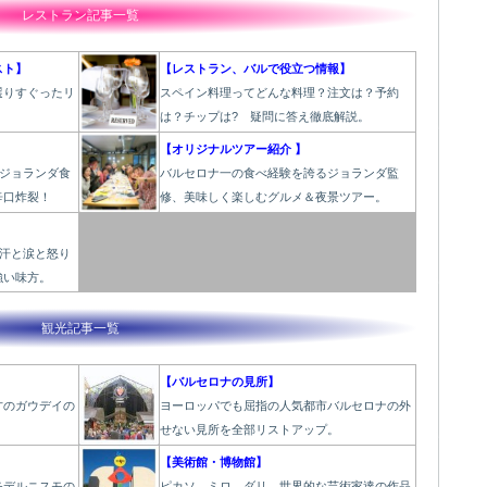
レストラン記事一覧
スト】
【レストラン、バルで役立つ情報】
選りすぐったリ
スペイン料理ってどんな料理？注文は？予約
！
は？チップは? 疑問に答え徹底解説。
【オリジナルツアー紹介 】
のジョランダ食
バルセロナ一の食べ経験を誇るジョランダ監
辛口炸裂！
修、美味しく楽しむグルメ＆夜景ツアー。
と汗と涙と怒り
強い味方。
観光記事一覧
【バルセロナの見所】
才のガウデイの
ヨーロッパでも屈指の人気都市バルセロナの外
せない見所を全部リストアップ。
【美術館・博物館】
モデルニスモの
ピカソ、ミロ、ダリ、世界的な芸術家達の作品