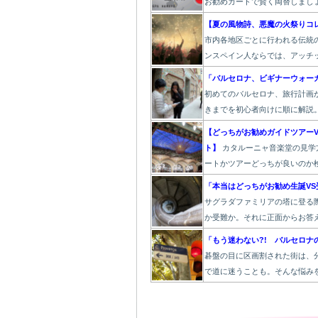
お勧めカードで賢く両替しまし
【夏の風物詩、悪魔の火祭りコ
市内各地区ごとに行われる伝統
ンスペイン人ならでは、アッチ
「バルセロナ、ビギナーウォー
初めてのバルセロナ、旅行計画
きまでを初心者向けに順に解説
【どっちがお勧めガイドツアーV
ト】
カタルーニャ音楽堂の見学
ートかツアーどっちが良いのか
「本当はどっちがお勧め生誕VS
サグラダファミリアの塔に登る
か受難か。それに正面からお答
「もう迷わない?! バルセロナ
碁盤の目に区画割された街は、
で道に迷うことも。そんな悩み