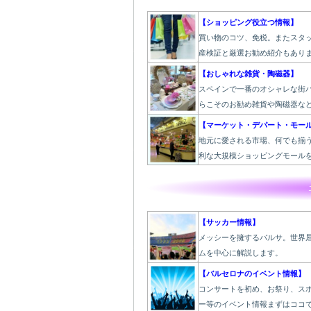
【ショッピング役立つ情報】
買い物のコツ、免税。またスタ
産検証と厳選お勧め紹介もあり
【おしゃれな雑貨・陶磁器】
スペインで一番のオシャレな街
らこそのお勧め雑貨や陶磁器な
【マーケット・デパート・モー
地元に愛される市場、何でも揃
利な大規模ショッピングモール
【サッカー情報】
メッシーを擁するバルサ。世界
ムを中心に解説します。
【バルセロナのイベント情報】
コンサートを初め、お祭り、ス
ー等のイベント情報まずはココ