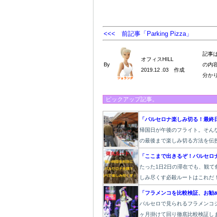
<<< 前記事「Parking Pizza」
記事
オフィスHILL
By
の内
2019.12 .03 作成
分か
ピックアップ記事。
「バルセロナ楽しみ切る！最終
帰国日が午後のフライト。そん
の最後まで楽しみ切る方法を伝
「ここまで出きるぞ！バルセロ
たった1
日2日の滞在でも、観て
しみ尽くす必殺ルートはこれだ
「フラメンコを比較検証、お勧
バルセロで見られるフラメンコシ
ヶ月掛けて回り徹底比較検証し