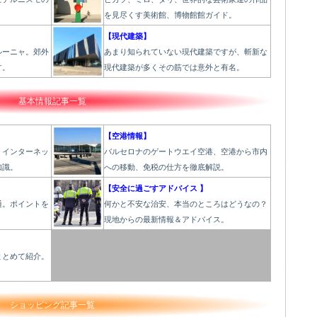
を見尽くす美術館、博物館館ガイド。
】
【現代建築】
ルーニャ。郊外
あまり知られていない現代建築ですが、斬新な
す。
現代建築が多くその筋では意外と有名。
基本情報記事一覧
【空港情報】
、インターネッ
バルセロナのゲートウエイ空港、空港から市内
知識。
への移動、免税の仕方を徹底解説。
【安全に過ごすアドバイス 】
通。ポイントを
何かと不安な治安、本当のところはどうなの？
現地からの最新情報＆アドバイス。
】
まとめて紹介。
。
ショッピング記事一覧