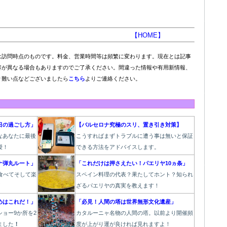
【HOME】
は訪問時点のものです。料金、営業時間等は頻繁に変わります。現在とは記事
容が異なる場合もありますのでご了承ください。間違った情報や有用新情報、
り難い点などございましたら
こちら
よりご連絡ください。
日の過ごし方」
【バルセロナ究極のスリ、置き引き対策】
なあなたに最後
こうすればまずトラブルに遭う事は無いと保証
授！
できる方法をアドバイスします。
ナ弾丸ルート」
「これだけは押さえたい！パエリヤ10ヵ条」
食べてそして楽
スペイン料理の代表？果たしてホント？知られ
！
ざるパエリヤの真実を教えます！
めはこれだ！」
「必見！人間の塔は世界無形文化遺産」
ョー9か所を2
カタルーニャ名物の人間の塔。以前より開催頻
ました
！
度が上がり運が良ければ見れますよ！