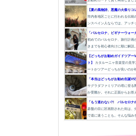
お勧めカードで賢く両替しまし
【夏の風物詩、悪魔の火祭りコ
市内各地区ごとに行われる伝統
ンスペイン人ならでは、アッチ
「バルセロナ、ビギナーウォー
初めてのバルセロナ、旅行計画
きまでを初心者向けに順に解説
【どっちがお勧めガイドツアーV
ト】
カタルーニャ音楽堂の見学
ートかツアーどっちが良いのか
「本当はどっちがお勧め生誕VS
サグラダファミリアの塔に登る
か受難か。それに正面からお答
「もう迷わない?! バルセロナ
碁盤の目に区画割された街は、
で道に迷うことも。そんな悩み