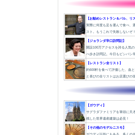
【お勧めレストラン＆バル、リ
実際に何度も足を運んで食べ、
スト。もうこれで失敗しないぞ
【ジョランダ辛口訪問記】
開設100万アクセスを誇る人気
べ歩き訪問記。今日もビシバシ
【レストラン全リスト】
約600軒を食べて評価した、血
と喜びの全リストはお店選びの
【ガウディ】
サグラダファミリアを筆頭に天
残した世界遺産建築は必見！
【その他のモデルニスモ】
ガウディ以外にもある、多くの