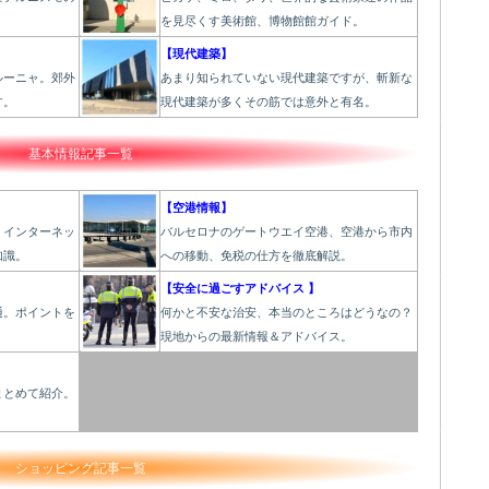
を見尽くす美術館、博物館館ガイド。
】
【現代建築】
ルーニャ。郊外
あまり知られていない現代建築ですが、斬新な
す。
現代建築が多くその筋では意外と有名。
基本情報記事一覧
【空港情報】
、インターネッ
バルセロナのゲートウエイ空港、空港から市内
知識。
への移動、免税の仕方を徹底解説。
【安全に過ごすアドバイス 】
通。ポイントを
何かと不安な治安、本当のところはどうなの？
現地からの最新情報＆アドバイス。
】
まとめて紹介。
。
ショッピング記事一覧