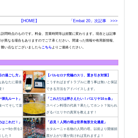
【HOME】
「Embat 20」次記事 >>>
は訪問時点のものです。料金、営業時間等は頻繁に変わります。現在とは記事
容が異なる場合もありますのでご了承ください。間違った情報や有用新情報、
り難い点などございましたら
こちら
よりご連絡ください。
日の過ごし方」
【バルセロナ究極のスリ、置き引き対策】
なあなたに最後
こうすればまずトラブルに遭う事は無いと保証
授！
できる方法をアドバイスします。
ナ弾丸ルート」
「これだけは押さえたい！パエリヤ10ヵ条」
食べてそして楽
スペイン料理の代表？果たしてホント？知られ
！
ざるパエリヤの真実を教えます！
めはこれだ！」
「必見！人間の塔は世界無形文化遺産」
ョー9か所を2
カタルーニャ名物の人間の塔。以前より開催頻
ました
！
度が上がり運が良ければ見れますよ！