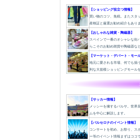
【ショッピング役立つ情報】
買い物のコツ、免税。またスタ
産検証と厳選お勧め紹介もあり
【おしゃれな雑貨・陶磁器】
スペインで一番のオシャレな街
らこそのお勧め雑貨や陶磁器な
【マーケット・デパート・モー
地元に愛される市場、何でも揃
利な大規模ショッピングモール
【サッカー情報】
メッシーを擁するバルサ。世界
ムを中心に解説します。
【バルセロナのイベント情報】
コンサートを初め、お祭り、ス
ー等のイベント情報まずはココ