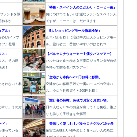
」
「特集・スペイン人のこだわり・コーヒー編」
6ブランドを徹
何につけつてもいい加減なラテン
なスペイン人
ねるか!!
ですが、コーヒにはこだわります
！
ュアル」
「5大ショッピングモール徹底検証」
心!ガイドブ
近年バルセロナに増殖中の巨大ショピングモー
イブル登場！
ル。旅行者に一番使いやすいのはどれ?!
ロス」
【バルセロナウォーカー主催タパスツアー】
ロス。その歴
バルセロナ食べ歩き女王辛口ジョランダが自信
解説！
を持って贈るタパスツアー！
」
「空港から市内へ200円お得に移動」
わされない！私
空港からの移動手段で一番のコスパの空港バ
ス。今なら往復買うと200円お得！
】
「旅行者の特権、免税でお安くお買い物」
のすり。その対
日本人なら13%のお金が戻ってくる免税。誰よ
りも詳しく手続きを全解説！
ード」
「美味しく楽しむ！バルセロナグルメ10ヶ条」
も使っている、
確実に美味しい物を楽しく食べたい人の為に、