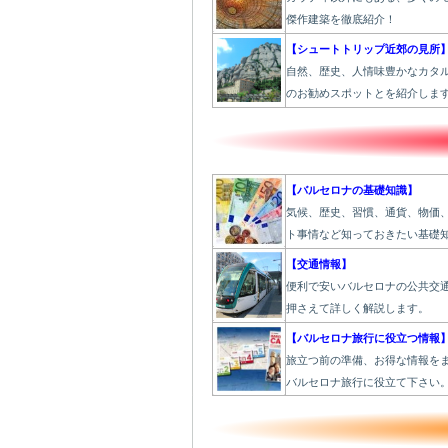
傑作建築を徹底紹介！
【シュートトリップ近郊の見所
自然、歴史、人情味豊かなカタ
のお勧めスポットとを紹介しま
【バルセロナの基礎知識】
気候、歴史、習慣、通貨、物価
ト事情など知っておきたい基礎
【交通情報】
便利で安いバルセロナの公共交
押さえて詳しく解説します。
【バルセロナ旅行に役立つ情報
旅立つ前の準備、お得な情報を
バルセロナ旅行に役立て下さい