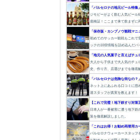
「バルセロナの地元ビール特集
ジモピーがよく飲む人気ビール
底検証！ここまで来て飲まずに死
「保存版・カンプノウ観戦マニ
初めてのサッカー観戦もこれで安
ックの10倍情報を詰め込んだバ
「地元の人気菓子と言えばチュ
大人から子供まで大人気のチュ
史、作り方、店選びまでを徹底
「バルセロナは危険な街なの？
ネット上にあふれる口コミに惑
達スタッフが真実を教えます！
【これで完璧！地下鉄すり対策
日本人が一番被害に遭う地下鉄
策を徹底解説しました。
「これはお得！お勧め両替用カ
バルセロナウォーカースタッフ