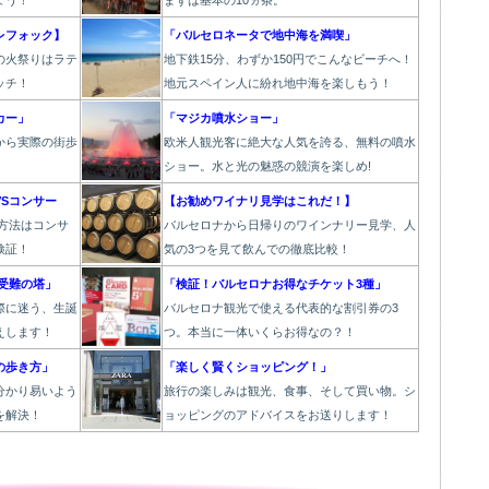
ょう！
まずは基本の10ヵ条。
レフォック】
「バルセロネータで地中海を満喫」
の火祭り
はラテ
地下鉄15分、わずか150円でこんなビーチへ！
ッチ！
地元スペイン人に紛れ地中海を楽しもう！
カー」
「マジカ噴水ショー」
から実際の街歩
欧
米人観光客に絶大な人気を誇る、無料の噴水
。
ショー。水と光の魅惑の競演を楽しめ!
Sコンサー
【お勧めワイナリ見学はこれだ！】
方法はコンサ
バルセロナから日帰りのワインナリー見学、人
検証！
気の3つを見て飲んでの徹底比較！
受難の塔」
「検証！バルセロナお得なチケット3種」
際に迷う、生誕
バルセロナ観光で使える代表的な割引券の3
えします！
つ。本当に一体いくらお得なの？！
の歩き方」
「楽しく賢くショッピング！」
分かり易いよう
旅行の楽しみは観光、食事、そして買い物。シ
を解決！
ョッピングのアドバイスをお送りします！