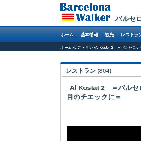
バルセ
ホーム
基本情報
観光
レストラ
ホーム
>
レストラン
>
Al Kostat 2 ＝バ
レストラン
(804)
Al Kostat 2 
目のチエックに＝
前回、訪問した時はかなり良い印象を持ったこの