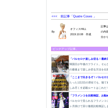
<<< 前記事「Quatre Coses 」
記事
オフィスHILL
By
の内
2019.10.08 作成
分か
ピックアップ記事。
「バルセロナ楽しみ切る！最終
帰国日が午後のフライト。そん
の最後まで楽しみ切る方法を伝
「ここまで出きるぞ！バルセロ
たった1
日2日の滞在でも、観て
しみ尽くす必殺ルートはこれだ
「フラメンコを比較検証、お勧
バルセロで見られるフラメンコシ
ヶ月掛けて回り徹底比較検証し