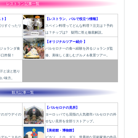
レストラン記事一覧
スト】
【レストラン、バルで役立つ情報】
選りすぐったリ
スペイン料理ってどんな料理？注文は？予約
！
は？チップは? 疑問に答え徹底解説。
【オリジナルツアー紹介 】
のジョランダ食
バルセロナ一の食べ経験を誇るジョランダ監
辛口炸裂！
修、美味しく楽しむグルメ＆夜景ツアー。
と汗と涙と怒り
強い味方。
観光記事一覧
【バルセロナの見所】
才のガウデイの
ヨーロッパでも屈指の人気都市バルセロナの外
せない見所を全部リストアップ。
【美術館・博物館】
モデルニスモの
ピカソ、ミロ、ダリ、世界的な芸術家達の作品