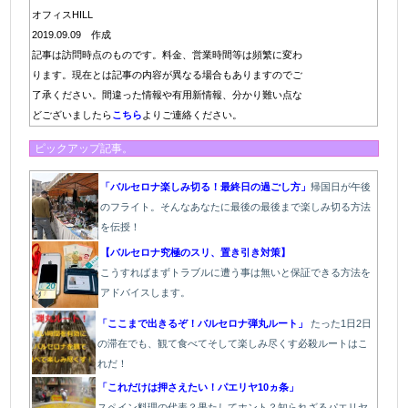
オフィスHILL
2019.09.09 作成
記事は訪問時点のものです。料金、営業時間等は頻繁に変わ
ります。現在とは記事の内容が異なる場合もありますのでご
了承ください。間違った情報や有用新情報、分かり難い点な
どございましたら
こちら
よりご連絡ください。
ピックアップ記事。
「バルセロナ楽しみ切る！最終日の過ごし方」
帰国日が午後
のフライト。そんなあなたに最後の最後まで楽しみ切る方法
を伝授！
【バルセロナ究極のスリ、置き引き対策】
こうすればまずトラブルに遭う事は無いと保証できる方法を
アドバイスします。
「ここまで出きるぞ！バルセロナ弾丸ルート」
たった1
日2日
の滞在でも、観て食べてそして楽しみ尽くす必殺ルートはこ
れだ！
「これだけは押さえたい！パエリヤ10ヵ条」
スペイン料理の代表？果たしてホント？知られざるパエリヤ