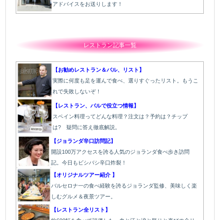
アドバイスをお送りします！
レストラン記事一覧
【お勧めレストラン＆バル、リスト】
実際に何度も足を運んで食べ、選りすぐったリスト。もうこ
れで失敗しないぞ！
【レストラン、バルで役立つ情報】
スペイン料理ってどんな料理？注文は？予約は？チップ
は? 疑問に答え徹底解説。
【ジョランダ辛口訪問記】
開設100万アクセスを誇る人気のジョランダ食べ歩き訪問
記。今日もビシバシ辛口炸裂！
【オリジナルツアー紹介 】
バルセロナ一の食べ経験を誇るジョランダ監修、美味しく楽
しむグルメ＆夜景ツアー。
【レストラン全リスト】