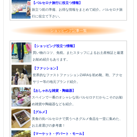
【バルセロナ旅行に役立つ情報】
旅立つ前の準備、お得な情報をまとめて紹介。バルセロナ旅
行に役立て下さい。
ショッピング記事一覧
【ショッピング役立つ情報】
買い物のコツ、免税。またスタッフによるお土産検証と厳選
お勧め紹介もあります。
【ファッション】
世界的なファストファッションZARAを初め靴、鞄、アクセ
サリー等の地元ブランド紹介。
【おしゃれな雑貨・陶磁器】
スペインで一番のオシャレな街バルセロナだからこそのお勧
め雑貨や陶磁器などを紹介。
【グルメ】
美食の街バルセロナで買うべきグルメ食品を一堂に集めた、
お土産選びの参考書！
【マーケット・デパート・モール】