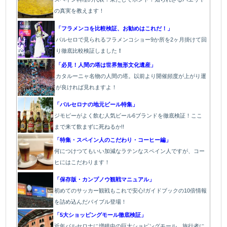
の真実を教えます！
「フラメンコを比較検証、お勧めはこれだ！」
バルセロで見られるフラメンコショー9か所を2ヶ月掛けて回
り徹底比較検証しました
！
「必見！人間の塔は世界無形文化遺産」
カタルーニャ名物の人間の塔。以前より開催頻度が上がり運
が良ければ見れますよ！
「バルセロナの地元ビール特集」
ジモピーがよく飲む人気ビール6ブランドを徹底検証！ここ
まで来て飲まずに死ねるか!!
「特集・スペイン人のこだわり・コーヒー編」
何につけつてもいい加減なラテン
なスペイン人ですが、コー
ヒにはこだわります
！
「保存版・カンプノウ観戦マニュアル」
初めてのサッカー観戦もこれで安心!ガイドブックの10倍情報
を詰め込んだバイブル登場！
「5大ショッピングモール徹底検証」
近年バルセロナに増殖中の巨大ショピングモール。旅行者に