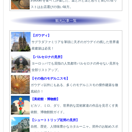
約600軒を食べて評価した、血と汗と涙と怒りと喜びの全リ
ストはお店選びの強い味方。
観光記事一覧
【ガウディ】
サグラダファミリアを筆頭に天才のガウデイの残した世界遺
産建築は必見！
【バルセロナの見所】
ヨーロッパでも屈指の人気都市バルセロナの外せない見所を
全部リストアップ。
【その他のモデルニスモ】
ガウディ以外にもある、多くのモデルニスモの傑作建築を徹
底紹介！
【美術館・博物館】
ピカソ、ミロ、ダリ、世界的な芸術家達の作品を見尽くす美
術館、博物館館ガイド。
【シュートトリップ近郊の見所】
自然、歴史、人情味豊かなカタルーニャ。郊外のお勧めスポ