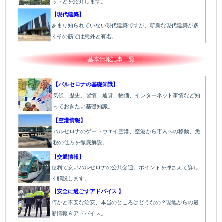
ットとを紹介します。
【現代建築】
あまり知られていない現代建築ですが、斬新な現代建築が多
くその筋では意外と有名。
基本情報記事一覧
【バルセロナの基礎知識】
気候、歴史、習慣、通貨、物価、インターネット事情など知
っておきたい基礎知識。
【空港情報】
バルセロナのゲートウエイ空港、空港から市内への移動、免
税の仕方を徹底解説。
【交通情報】
便利で安いバルセロナの公共交通。ポイントを押さえて詳し
く解説します。
【安全に過ごすアドバイス 】
何かと不安な治安、本当のところはどうなの？現地からの最
新情報＆アドバイス。