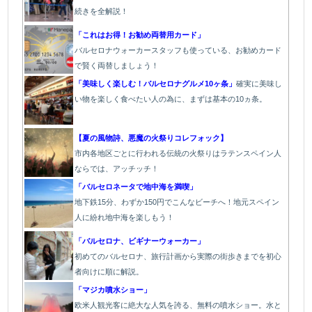
続きを全解説！
「これはお得！お勧め両替用カード」
バルセロナウォーカースタッフも使っている、お勧めカード
で賢く両替しましょう！
「美味しく楽しむ！バルセロナグルメ10ヶ条」
確実に美味し
い物を楽しく食べたい人の為に、まずは基本の10ヵ条。
【夏の風物詩、悪魔の火祭りコレフォック】
市内各地区ごとに行われる伝統の火祭り
はラテンスペイン人
ならでは、アッチッチ！
「バルセロネータで地中海を満喫」
地下鉄15分、わずか150円でこんなビーチへ！地元スペイン
人に紛れ地中海を楽しもう！
「バルセロナ、ビギナーウォーカー」
初めてのバルセロナ、旅行計画から実際の街歩きまでを初心
者向けに順に解説。
「マジカ噴水ショー」
欧
米人観光客に絶大な人気を誇る、無料の噴水ショー。水と