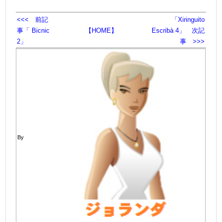
<<< 前記
「Xiringuito
事「 Bicnic
【HOME】
Escribà 4」 次記
2」
事 >>>
By