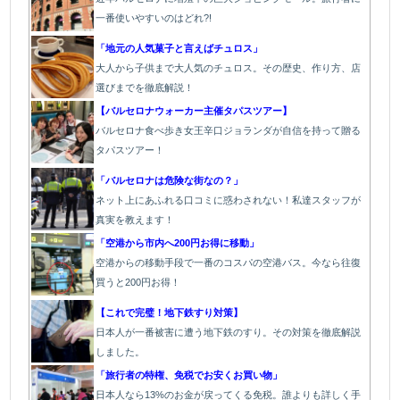
一番使いやすいのはどれ?!
「地元の人気菓子と言えばチュロス」
大人から子供まで大人気のチュロス。その歴史、作り方、店
選びまでを徹底解説！
【バルセロナウォーカー主催タパスツアー】
バルセロナ食べ歩き女王辛口ジョランダが自信を持って贈る
タパスツアー！
「バルセロナは危険な街なの？」
ネット上にあふれる口コミに惑わされない！私達スタッフが
真実を教えます！
「空港から市内へ200円お得に移動」
空港からの移動手段で一番のコスパの空港バス。今なら往復
買うと200円お得！
【これで完璧！地下鉄すり対策】
日本人が一番被害に遭う地下鉄のすり。その対策を徹底解説
しました。
「旅行者の特権、免税でお安くお買い物」
日本人なら13%のお金が戻ってくる免税。誰よりも詳しく手