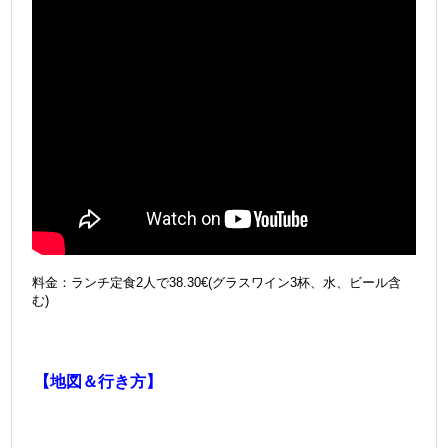
料金：ランチ定食2人で38.30€(グラスワイン3杯、水、ビール含
む)
＠
【地図＆行き方】