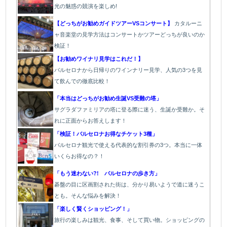
光の魅惑の競演を楽しめ!
【どっちがお勧めガイドツアーVSコンサート】
カタルーニ
ャ音楽堂の見学方法はコンサートかツアーどっちが良いのか
検証！
【お勧めワイナリ見学はこれだ！】
バルセロナから日帰りのワインナリー見学、人気の3つを見
て飲んでの徹底比較！
「本当はどっちがお勧め生誕VS受難の塔」
サグラダファミリアの塔に登る際に迷う、生誕か受難か。そ
れに正面からお答えします！
「検証！バルセロナお得なチケット3種」
バルセロナ観光で使える代表的な割引券の3つ。本当に一体
いくらお得なの？！
「もう迷わない?! バルセロナの歩き方」
碁盤の目に区画割された街は、分かり易いようで道に迷うこ
とも。そんな悩みを解決！
「楽しく賢くショッピング！」
旅行の楽しみは観光、食事、そして買い物。ショッピングの