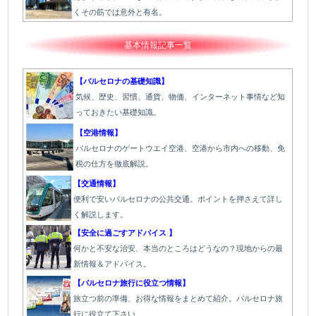
くその筋では意外と有名。
基本情報記事一覧
【バルセロナの基礎知識】
気候、歴史、習慣、通貨、物価、インターネット事情など知
っておきたい基礎知識。
【空港情報】
バルセロナのゲートウエイ空港、空港から市内への移動、免
税の仕方を徹底解説。
【交通情報】
便利で安いバルセロナの公共交通。ポイントを押さえて詳し
く解説します。
【安全に過ごすアドバイス 】
何かと不安な治安、本当のところはどうなの？現地からの最
新情報＆アドバイス。
【バルセロナ旅行に役立つ情報】
旅立つ前の準備、お得な情報をまとめて紹介。バルセロナ旅
行に役立て下さい。