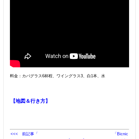
料金：カバグラス6杯程、ワイングラス3、白1本、水
＠
【地図＆行き方】
<<< 前記事「
「Bicnic