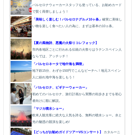
バルセロナウォーカースタッフも使っている、お勧めカード
で賢く両替しましょう！
「美味しく楽しむ！バルセロナグルメ10ヶ条」
確実に美味し
い物を楽しく食べたい人の為に、まずは基本の10ヵ条。
【夏の風物詩、悪魔の火祭りコレフォック】
市内各地区ごとに行われる伝統の火祭り
はラテンスペイン人
ならでは、アッチッチ！
「バルセロネータで地中海を満喫」
地下鉄15分、わずか150円でこんなビーチへ！地元スペイン
人に紛れ地中海を楽しもう！
「バルセロナ、ビギナーウォーカー」
初めてのバルセロナ、旅行計画から実際の街歩きまでを初心
者向けに順に解説。
「マジカ噴水ショー」
欧
米人観光客に絶大な人気を誇る、無料の噴水ショー。水と
光の魅惑の競演を楽しめ!
【どっちがお勧めガイドツアーVSコンサート】
カタルーニ