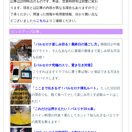
記事は訪問時点のものです。料金、営業時間等は頻繁に変わ
ります。現在とは記事の内容が異なる場合もありますのでご
了承ください。間違った情報や有用新情報、分かり難い点な
どございましたら
こちら
よりご連絡ください。
ピックアップ記事。
「バルセロナ楽しみ切る！最終日の過ごし方」
帰国日が午後
のフライト。そんなあなたに最後の最後まで楽しみ切る方法
を伝授！
【バルセロナ究極のスリ、置き引き対策】
こうすればまずトラブルに遭う事は無いと保証できる方法を
アドバイスします。
「ここまで出きるぞ！バルセロナ弾丸ルート」
たった1
日2日
の滞在でも、観て食べてそして楽しみ尽くす必殺ルートはこ
れだ！
「これだけは押さえたい！パエリヤ10ヵ条」
スペイン料理の代表？果たしてホント？知られざるパエリヤ
の真実を教えます！