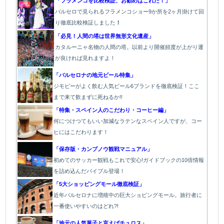
「フラメンコを比較検証、お勧めはこれだ！」
バルセロで見られるフラメンコショー9か所を2ヶ月掛けて回
り徹底比較検証しました
！
「必見！人間の塔は世界無形文化遺産」
カタルーニャ名物の人間の塔。以前より開催頻度が上がり運
が良ければ見れますよ！
「バルセロナの地元ビール特集」
ジモピーがよく飲む人気ビール6ブランドを徹底検証！ここ
まで来て飲まずに死ねるか!!
「特集・スペイン人のこだわり・コーヒー編」
何につけつてもいい加減なラテン
なスペイン人ですが、コー
ヒにはこだわります
！
「保存版・カンプノウ観戦マニュアル」
初めてのサッカー観戦もこれで安心!ガイドブックの10倍情報
を詰め込んだバイブル登場！
「5大ショッピングモール徹底検証」
近年バルセロナに増殖中の巨大ショピングモール。旅行者に
一番使いやすいのはどれ?!
「地元の人気菓子と言えばチュロス」