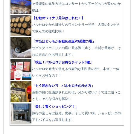
ャ音楽堂の見学方法はコンサートかツアーどっちが良いのか
検証！
【お勧めワイナリ見学はこれだ！】
バルセロナから日帰りのワインナリー見学、人気の3つを見
て飲んでの徹底比較！
「本当はどっちがお勧め生誕VS受難の塔」
サグラダファミリアの塔に登る際に迷う、生誕か受難か。そ
れに正面からお答えします！
「検証！バルセロナお得なチケット3種」
バルセロナ観光で使える代表的な割引券の3つ。本当に一体
いくらお得なの？！
「もう迷わない?! バルセロナの歩き方」
碁盤の目に区画割された街は、分かり易いようで道に迷うこ
とも。そんな悩みを解決！
「楽しく賢くショッピング！」
旅行の楽しみは観光、食事、そして買い物。ショッピングの
アドバイスをお送りします！