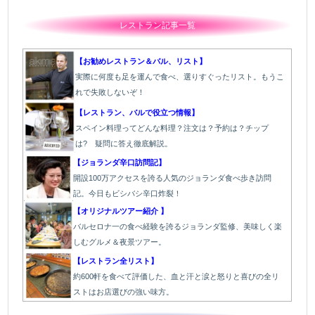
レストラン記事一覧
【お勧めレストラン＆バル、リスト】
実際に何度も足を運んで食べ、選りすぐったリスト。もうこ
れで失敗しないぞ！
【レストラン、バルで役立つ情報】
スペイン料理ってどんな料理？注文は？予約は？チップ
は? 疑問に答え徹底解説。
【ジョランダ辛口訪問記】
開設100万アクセスを誇る人気のジョランダ食べ歩き訪問
記。今日もビシバシ辛口炸裂！
【オリジナルツアー紹介 】
バルセロナ一の食べ経験を誇るジョランダ監修、美味しく楽
しむグルメ＆夜景ツアー。
【レストラン全リスト】
約600軒を食べて評価した、血と汗と涙と怒りと喜びの全リ
ストはお店選びの強い味方。