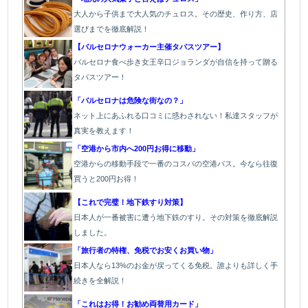
大人から子供まで大人気のチュロス。その歴史、作り方、店
選びまでを徹底解説！
【バルセロナウォーカー主催タパスツアー】
バルセロナ食べ歩き女王辛口ジョランダが自信を持って贈る
タパスツアー！
「バルセロナは危険な街なの？」
ネット上にあふれる口コミに惑わされない！私達スタッフが
真実を教えます！
「空港から市内へ200円お得に移動」
空港からの移動手段で一番のコスパの空港バス。今なら往復
買うと200円お得！
【これで完璧！地下鉄すり対策】
日本人が一番被害に遭う地下鉄のすり。その対策を徹底解説
しました。
「旅行者の特権、免税でお安くお買い物」
日本人なら13%のお金が戻ってくる免税。誰よりも詳しく手
続きを全解説！
「これはお得！お勧め両替用カード」