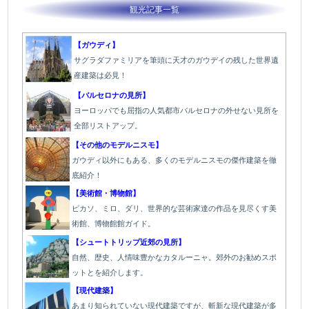
観光記事一覧
【ガウディ】
サグラダファミリアを筆頭に天才のガウデイの残した世界遺
産建築は必見！
【バルセロナの見所】
ヨーロッパでも屈指の人気都市バルセロナの外せない見所を
全部リストアップ。
【その他のモデルニスモ】
ガウディ以外にもある、多くのモデルニスモの傑作建築を徹
底紹介！
【美術館・博物館】
ピカソ、ミロ、ダリ、世界的な芸術家達の作品を見尽くす美
術館、博物館館ガイド。
【シュートトリップ近郊の見所】
自然、歴史、人情味豊かなカタルーニャ。郊外のお勧めスポ
ットとを紹介します。
【現代建築】
あまり知られていない現代建築ですが、斬新な現代建築が多