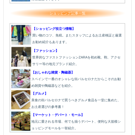
ショッピング記事一覧
【ショッピング役立つ情報】
買い物のコツ、免税。またスタッフによるお土産検証と厳選
お勧め紹介もあります。
【ファッション】
世界的なファストファッションZARAを初め靴、鞄、アクセ
サリー等の地元ブランド紹介。
【おしゃれな雑貨・陶磁器】
スペインで一番のオシャレな街バルセロナだからこそのお勧
め雑貨や陶磁器などを紹介。
【グルメ】
美食の街バルセロナで買うべきグルメ食品を一堂に集めた、
お土産選びの参考書！
【マーケット・デパート・モール】
地元に愛される市場、何でも揃うデパート、便利な大規模シ
ョッピングモールを一挙紹介。