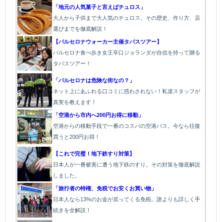
「地元の人気菓子と言えばチュロス」
大人から子供まで大人気のチュロス。その歴史、作り方、店
選びまでを徹底解説！
【バルセロナウォーカー主催タパスツアー】
バルセロナ食べ歩き女王辛口ジョランダが自信を持って贈る
タパスツアー！
「バルセロナは危険な街なの？」
ネット上にあふれる口コミに惑わされない！私達スタッフが
真実を教えます！
「空港から市内へ200円お得に移動」
空港からの移動手段で一番のコスパの空港バス。今なら往復
買うと200円お得！
【これで完璧！地下鉄すり対策】
日本人が一番被害に遭う地下鉄のすり。その対策を徹底解説
しました。
「旅行者の特権、免税でお安くお買い物」
日本人なら13%のお金が戻ってくる免税。誰よりも詳しく手
続きを全解説！