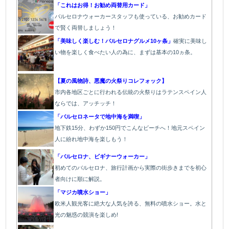
「これはお得！お勧め両替用カード」
バルセロナウォーカースタッフも使っている、お勧めカード
で賢く両替しましょう！
「美味しく楽しむ！バルセロナグルメ10ヶ条」
確実に美味し
い物を楽しく食べたい人の為に、まずは基本の10ヵ条。
【夏の風物詩、悪魔の火祭りコレフォック】
市内各地区ごとに行われる伝統の火祭り
はラテンスペイン人
ならでは、アッチッチ！
「バルセロネータで地中海を満喫」
地下鉄15分、わずか150円でこんなビーチへ！地元スペイン
人に紛れ地中海を楽しもう！
「バルセロナ、ビギナーウォーカー」
初めてのバルセロナ、旅行計画から実際の街歩きまでを初心
者向けに順に解説。
「マジカ噴水ショー」
欧
米人観光客に絶大な人気を誇る、無料の噴水ショー。水と
光の魅惑の競演を楽しめ!