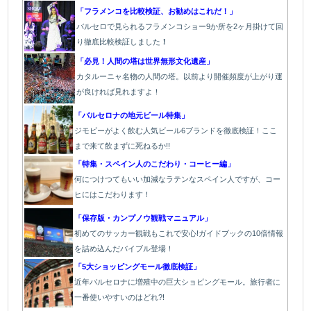
「フラメンコを比較検証、お勧めはこれだ！」
バルセロで見られるフラメンコショー9か所を2ヶ月掛けて回
り徹底比較検証しました
！
「必見！人間の塔は世界無形文化遺産」
カタルーニャ名物の人間の塔。以前より開催頻度が上がり運
が良ければ見れますよ！
「バルセロナの地元ビール特集」
ジモピーがよく飲む人気ビール6ブランドを徹底検証！ここ
まで来て飲まずに死ねるか!!
「特集・スペイン人のこだわり・コーヒー編」
何につけつてもいい加減なラテン
なスペイン人ですが、コー
ヒにはこだわります
！
「保存版・カンプノウ観戦マニュアル」
初めてのサッカー観戦もこれで安心!ガイドブックの10倍情報
を詰め込んだバイブル登場！
「5大ショッピングモール徹底検証」
近年バルセロナに増殖中の巨大ショピングモール。旅行者に
一番使いやすいのはどれ?!