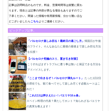
記事は訪問時点のものです。料金、営業時間等は頻繁に変わ
ります。現在とは記事の内容が異なる場合もありますのでご
了承ください。間違った情報や有用新情報、分かり難い点な
どございましたら
こちら
よりご連絡ください。
ピックアップ記事。
「バルセロナ楽しみ切る！最終日の過ごし方」
帰国日が午後
のフライト。そんなあなたに最後の最後まで楽しみ切る方法
を伝授！
【バルセロナ究極のスリ、置き引き対策】
こうすればまずトラブルに遭う事は無いと保証できる方法を
アドバイスします。
「ここまで出きるぞ！バルセロナ弾丸ルート」
たった1
日2日
の滞在でも、観て食べてそして楽しみ尽くす必殺ルートはこ
れだ！
「これだけは押さえたい！パエリヤ10ヵ条」
スペイン料理の代表？果たしてホント？知られざるパエリヤ
の真実を教えます！