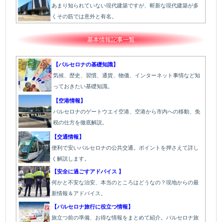
あまり知られていない現代建築ですが、斬新な現代建築が多
くその筋では意外と有名。
基本情報記事一覧
【バルセロナの基礎知識】
気候、歴史、習慣、通貨、物価、インターネット事情など知
っておきたい基礎知識。
【空港情報】
バルセロナのゲートウエイ空港、空港から市内への移動、免
税の仕方を徹底解説。
【交通情報】
便利で安いバルセロナの公共交通。ポイントを押さえて詳し
く解説します。
【安全に過ごすアドバイス 】
何かと不安な治安、本当のところはどうなの？現地からの最
新情報＆アドバイス。
【バルセロナ旅行に役立つ情報】
旅立つ前の準備、お得な情報をまとめて紹介。バルセロナ旅