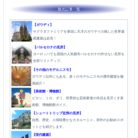
観光記事一覧
【ガウディ】
サグラダファミリアを筆頭に天才のガウデイの残した世界遺
産建築は必見！
【バルセロナの見所】
ヨーロッパでも屈指の人気都市バルセロナの外せない見所を
全部リストアップ。
【その他のモデルニスモ】
ガウディ以外にもある、多くのモデルニスモの傑作建築を徹
底紹介！
【美術館・博物館】
ピカソ、ミロ、ダリ、世界的な芸術家達の作品を見尽くす美
術館、博物館館ガイド。
【シュートトリップ近郊の見所】
自然、歴史、人情味豊かなカタルーニャ。郊外のお勧めスポ
ットとを紹介します。
【現代建築】