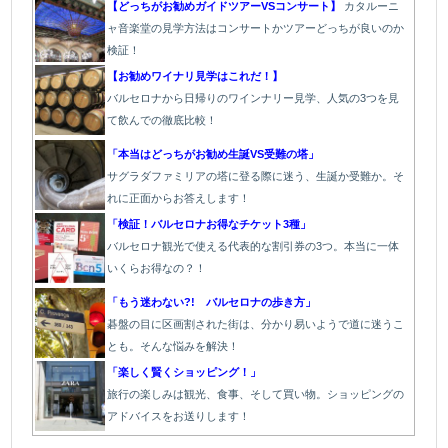
【どっちがお勧めガイドツアーVSコンサート】
カタルーニ
ャ音楽堂の見学方法はコンサートかツアーどっちが良いのか
検証！
【お勧めワイナリ見学はこれだ！】
バルセロナから日帰りのワインナリー見学、人気の3つを見
て飲んでの徹底比較！
「本当はどっちがお勧め生誕VS受難の塔」
サグラダファミリアの塔に登る際に迷う、生誕か受難か。そ
れに正面からお答えします！
「検証！バルセロナお得なチケット3種」
バルセロナ観光で使える代表的な割引券の3つ。本当に一体
いくらお得なの？！
「もう迷わない?! バルセロナの歩き方」
碁盤の目に区画割された街は、分かり易いようで道に迷うこ
とも。そんな悩みを解決！
「楽しく賢くショッピング！」
旅行の楽しみは観光、食事、そして買い物。ショッピングの
アドバイスをお送りします！