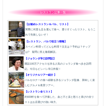
レストラン記事一覧
【お勧めレストラン＆バル、リスト】
実際に何度も足を運んで食べ、選りすぐったリスト。もうこ
れで失敗しないぞ！
【レストラン、バルで役立つ情報】
スペイン料理ってどんな料理？注文は？予約は？チップ
は? 疑問に答え徹底解説。
【ジョランダ辛口訪問記】
開設100万アクセスを誇る人気のジョランダ食べ歩き訪問
記。今日もビシバシ辛口炸裂！
【オリジナルツアー紹介 】
バルセロナ一の食べ経験を誇るジョランダ監修、美味しく楽
しむグルメ＆夜景ツアー。
【レストラン全リスト】
約600軒を食べて評価した、血と汗と涙と怒りと喜びの全リ
ストはお店選びの強い味方。