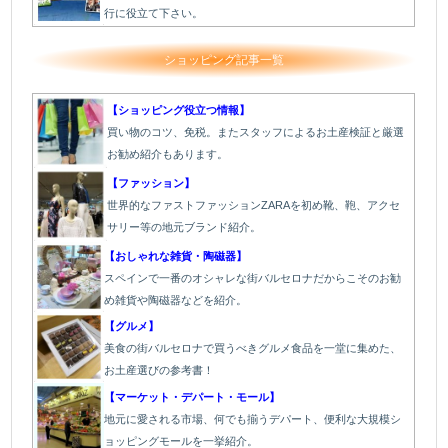
行に役立て下さい。
ショッピング記事一覧
【ショッピング役立つ情報】
買い物のコツ、免税。またスタッフによるお土産検証と厳選
お勧め紹介もあります。
【ファッション】
世界的なファストファッションZARAを初め靴、鞄、アクセ
サリー等の地元ブランド紹介。
【おしゃれな雑貨・陶磁器】
スペインで一番のオシャレな街バルセロナだからこそのお勧
め雑貨や陶磁器などを紹介。
【グルメ】
美食の街バルセロナで買うべきグルメ食品を一堂に集めた、
お土産選びの参考書！
【マーケット・デパート・モール】
地元に愛される市場、何でも揃うデパート、便利な大規模シ
ョッピングモールを一挙紹介。