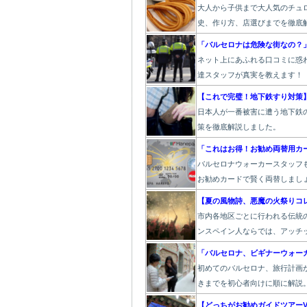
大人から子供まで大人気のチュ
史、作り方、店選びまでを徹底
「バルセロナは危険な街なの？
ネット上にあふれる口コミに惑
達スタッフが真実を教えます！
【これで完璧！地下鉄すり対策
日本人が一番被害に遭う地下鉄
策を徹底解説しました。
「これはお得！お勧め両替用カ
バルセロナウォーカースタッフ
お勧めカードで賢く両替しまし
【夏の風物詩、悪魔の火祭りコ
市内各地区ごとに行われる伝統
ンスペイン人ならでは、アッチ
「バルセロナ、ビギナーウォー
初めてのバルセロナ、旅行計画
きまでを初心者向けに順に解説
【どっちがお勧めガイドツアーV