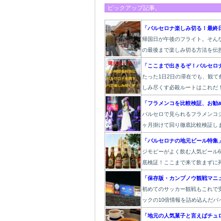
ピックアップ記事。
「バルセロナ楽しみ切る！最終
帰国日が午後のフライト。そん
の最後まで楽しみ切る方法を伝
「ここまで出きるぞ！バルセロ
たった1
日2日の滞在でも、観て
しみ尽くす必殺ルートはこれだ
「フラメンコを比較検証、お勧
バルセロで見られるフラメンコシ
ヶ月掛けて回り徹底比較検証し
「バルセロナの地元ビール特集
ジモピーがよく飲む人気ビール
底検証！ここまで来て飲まずに死
「保存版・カンプノウ観戦マニ
初めてのサッカー観戦もこれで安
ックの10倍情報を詰め込んだバ
「地元の人気菓子と言えばチュ