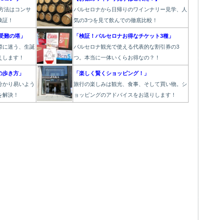
方法はコンサ
バルセロナから日帰りのワインナリー見学、人
検証！
気の3つを見て飲んでの徹底比較！
受難の塔」
「検証！バルセロナお得なチケット3種」
際に迷う、生誕
バルセロナ観光で使える代表的な割引券の3
えします！
つ。本当に一体いくらお得なの？！
の歩き方」
「楽しく賢くショッピング！」
分かり易いよう
旅行の楽しみは観光、食事、そして買い物。シ
を解決！
ョッピングのアドバイスをお送りします！