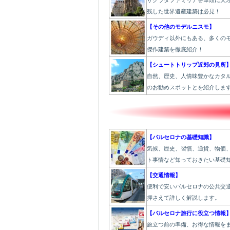
サグラダファミリアを筆頭に天
残した世界遺産建築は必見！
【その他のモデルニスモ】
ガウディ以外にもある、多くの
傑作建築を徹底紹介！
【シュートトリップ近郊の見所
自然、歴史、人情味豊かなカタ
のお勧めスポットとを紹介しま
【バルセロナの基礎知識】
気候、歴史、習慣、通貨、物価
ト事情など知っておきたい基礎
【交通情報】
便利で安いバルセロナの公共交
押さえて詳しく解説します。
【バルセロナ旅行に役立つ情報
旅立つ前の準備、お得な情報を