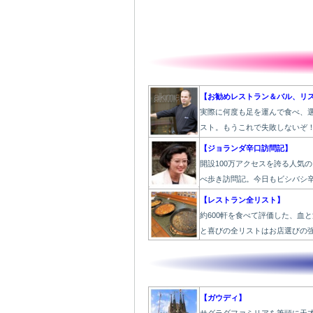
【お勧めレストラン＆バル、リ
実際に何度も足を運んで食べ、
スト。もうこれで失敗しないぞ
【ジョランダ辛口訪問記】
開設100万アクセスを誇る人気
べ歩き訪問記。今日もビシバシ
【レストラン全リスト】
約600軒を食べて評価した、血
と喜びの全リストはお店選びの
【ガウディ】