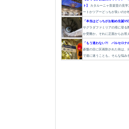
ト】
カタルーニャ音楽堂の見学
ートかツアーどっちが良いのか
「本当はどっちがお勧め生誕VS
サグラダファミリアの塔に登る
か受難か。それに正面からお答
「もう迷わない?! バルセロナ
碁盤の目に区画割された街は、
で道に迷うことも。そんな悩み