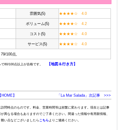
雰囲気(5)
★★★★☆ 4.0
ボリューム(5)
★★★★☆ 4.2
コスト(5)
★★★★☆ 4.0
サービス(5)
★★★★☆ 4.0
79/100点,
【地図＆行き方】
で80/100点以上が合格です。
【HOME】
「La Mar Salada」次記事 >>>
は訪問時点のものです。料金、営業時間等は頻繁に変わります。現在とは記事
容が異なる場合もありますのでご了承ください。間違った情報や有用新情報、
り難い点などございましたら
こちら
よりご連絡ください。