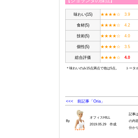
【ジョランダの採点】
味わい(15)
★★★★☆ 3.9
食材(5)
★★★★☆ 4.2
技術(5)
★★★★☆ 4.0
個性(5)
★★★★☆ 3.5
総合評価
★★
★
★
☆
4
.0
＊味わいのみ15点満点で他は5点。 トータル
<<< 前記事「Oria」
記事
オフィスHILL
By
の内
2019.05.29 作成
分か