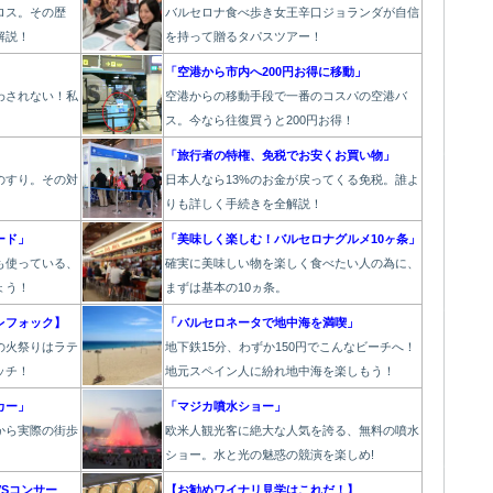
ロス。その歴
バルセロナ食べ歩き女王辛口ジョランダが自信
解説！
を持って贈るタパスツアー！
」
「空港から市内へ200円お得に移動」
わされない！私
空港からの移動手段で一番のコスパの空港バ
ス。今なら往復買うと200円お得！
】
「旅行者の特権、免税でお安くお買い物」
のすり。その対
日本人なら13%のお金が戻ってくる免税。誰よ
りも詳しく手続きを全解説！
ード」
「美味しく楽しむ！バルセロナグルメ10ヶ条」
も使っている、
確実に美味しい物を楽しく食べたい人の為に、
ょう！
まずは基本の10ヵ条。
レフォック】
「バルセロネータで地中海を満喫」
の火祭り
はラテ
地下鉄15分、わずか150円でこんなビーチへ！
ッチ！
地元スペイン人に紛れ地中海を楽しもう！
カー」
「マジカ噴水ショー」
から実際の街歩
欧
米人観光客に絶大な人気を誇る、無料の噴水
。
ショー。水と光の魅惑の競演を楽しめ!
Sコンサー
【お勧めワイナリ見学はこれだ！】