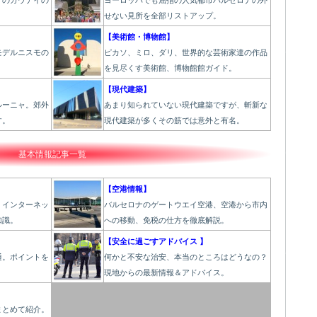
才のガウデイの
ヨーロッパでも屈指の人気都市バルセロナの外
せない見所を全部リストアップ。
【美術館・博物館】
モデルニスモの
ピカソ、ミロ、ダリ、世界的な芸術家達の作品
を見尽くす美術館、博物館館ガイド。
】
【現代建築】
ルーニャ。郊外
あまり知られていない現代建築ですが、斬新な
す。
現代建築が多くその筋では意外と有名。
基本情報記事一覧
【空港情報】
、インターネッ
バルセロナのゲートウエイ空港、空港から市内
知識。
への移動、免税の仕方を徹底解説。
【安全に過ごすアドバイス 】
通。ポイントを
何かと不安な治安、本当のところはどうなの？
現地からの最新情報＆アドバイス。
】
まとめて紹介。