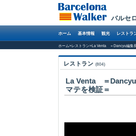
バルセ
ホーム
基本情報
観光
レストラ
ホーム
>
レストラン
>
La Venta ＝Danc
レストラン
(804)
La Venta ＝D
マテを検証＝
海洋博物館に併設されたレストランのランチ。
ルセロナ物価もあるのでしょうが、手間が省か