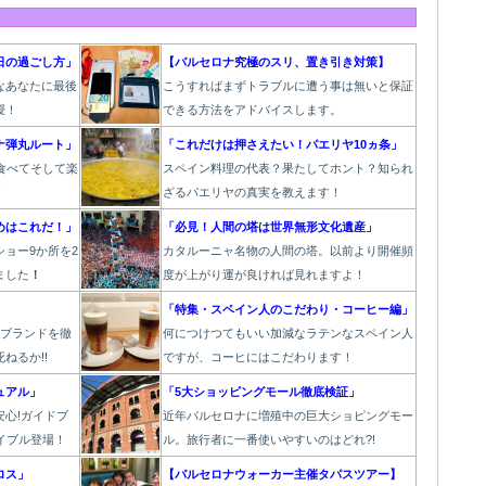
日の過ごし方」
【バルセロナ究極のスリ、置き引き対策】
なあなたに最後
こうすればまずトラブルに遭う事は無いと保証
授！
できる方法をアドバイスします。
ナ弾丸ルート」
「これだけは押さえたい！パエリヤ10ヵ条」
食べてそして楽
スペイン料理の代表？果たしてホント？知られ
！
ざるパエリヤの真実を教えます！
めはこれだ！」
「必見！人間の塔は世界無形文化遺産」
ョー9か所を2
カタルーニャ名物の人間の塔。以前より開催頻
ました
！
度が上がり運が良ければ見れますよ！
」
「特集・スペイン人のこだわり・コーヒー編」
6ブランドを徹
何につけつてもいい加減なラテン
なスペイン人
ねるか!!
ですが、コーヒにはこだわります
！
ュアル」
「5大ショッピングモール徹底検証」
心!ガイドブ
近年バルセロナに増殖中の巨大ショピングモー
イブル登場！
ル。旅行者に一番使いやすいのはどれ?!
ロス」
【バルセロナウォーカー主催タパスツアー】