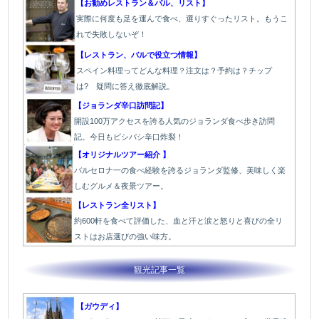
【お勧めレストラン＆バル、リスト】
実際に何度も足を運んで食べ、選りすぐったリスト。もうこ
れで失敗しないぞ！
【レストラン、バルで役立つ情報】
スペイン料理ってどんな料理？注文は？予約は？チップ
は? 疑問に答え徹底解説。
【ジョランダ辛口訪問記】
開設100万アクセスを誇る人気のジョランダ食べ歩き訪問
記。今日もビシバシ辛口炸裂！
【オリジナルツアー紹介 】
バルセロナ一の食べ経験を誇るジョランダ監修、美味しく楽
しむグルメ＆夜景ツアー。
【レストラン全リスト】
約600軒を食べて評価した、血と汗と涙と怒りと喜びの全リ
ストはお店選びの強い味方。
観光記事一覧
【ガウディ】