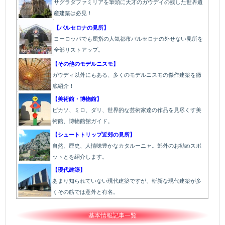
サグラダファミリアを筆頭に天才のガウデイの残した世界遺
産建築は必見！
【バルセロナの見所】
ヨーロッパでも屈指の人気都市バルセロナの外せない見所を
全部リストアップ。
【その他のモデルニスモ】
ガウディ以外にもある、多くのモデルニスモの傑作建築を徹
底紹介！
【美術館・博物館】
ピカソ、ミロ、ダリ、世界的な芸術家達の作品を見尽くす美
術館、博物館館ガイド。
【シュートトリップ近郊の見所】
自然、歴史、人情味豊かなカタルーニャ。郊外のお勧めスポ
ットとを紹介します。
【現代建築】
あまり知られていない現代建築ですが、斬新な現代建築が多
くその筋では意外と有名。
基本情報記事一覧