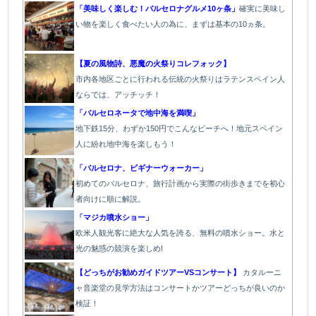
「美味しく楽しむ！バルセロナグルメ10ヶ条」
確実に美味し
い物を楽しく食べたい人の為に、まずは基本の10ヵ条。
【夏の風物詩、悪魔の火祭りコレフォック】
市内各地区ごとに行われる伝統の火祭り
はラテンスペイン人
ならでは、アッチッチ！
「バルセロネータで地中海を満喫」
地下鉄15分、わずか150円でこんなビーチへ！地元スペイン
人に紛れ地中海を楽しもう！
「バルセロナ、ビギナーウォーカー」
初めてのバルセロナ、旅行計画から実際の街歩きまでを初心
者向けに順に解説。
「マジカ噴水ショー」
欧
米人観光客に絶大な人気を誇る、無料の噴水ショー。水と
光の魅惑の競演を楽しめ!
【どっちがお勧めガイドツアーVSコンサート】
カタルーニ
ャ音楽堂の見学方法はコンサートかツアーどっちが良いのか
検証！