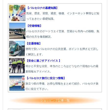
【バルセロナの基礎知識】
気候、歴史、習慣、通貨、物価、インターネット事情など知
っておきたい基礎知識。
【空港情報】
バルセロナのゲートウエイ空港、空港から市内への移動、免
税の仕方を徹底解説。
【交通情報】
便利で安いバルセロナの公共交通。ポイントを押さえて詳し
く解説します。
【安全に過ごすアドバイス 】
何かと不安な治安、本当のところはどうなの？現地からの最
新情報＆アドバイス。
【バルセロナ旅行に役立つ情報】
旅立つ前の準備、お得な情報をまとめて紹介。バルセロナ旅
行に役立て下さい。
ショッピング記事一覧