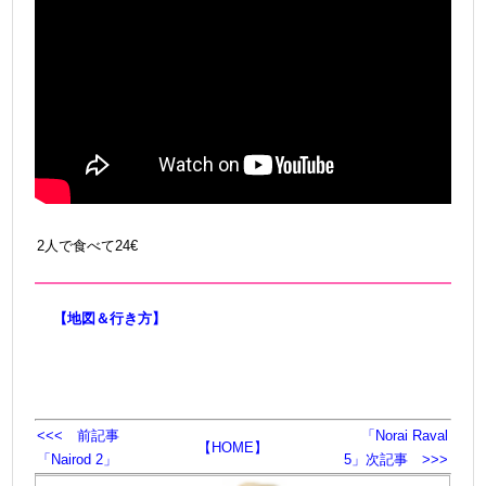
2人で食べて24€
【地図＆行き方】
<<< 前記事
「Norai Raval
【HOME】
「Nairod 2」
5」次記事 >>>