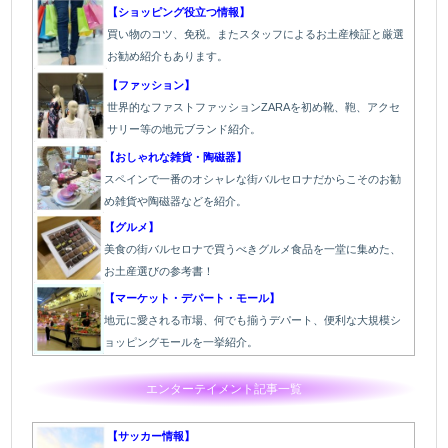
【ショッピング役立つ情報】
買い物のコツ、免税。またスタッフによるお土産検証と厳選
お勧め紹介もあります。
【ファッション】
世界的なファストファッションZARAを初め靴、鞄、アクセ
サリー等の地元ブランド紹介。
【おしゃれな雑貨・陶磁器】
スペインで一番のオシャレな街バルセロナだからこそのお勧
め雑貨や陶磁器などを紹介。
【グルメ】
美食の街バルセロナで買うべきグルメ食品を一堂に集めた、
お土産選びの参考書！
【マーケット・デパート・モール】
地元に愛される市場、何でも揃うデパート、便利な大規模シ
ョッピングモールを一挙紹介。
エンターテイメント記事一覧
【サッカー情報】