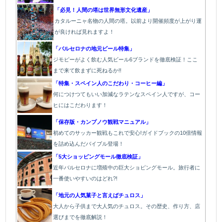
「必見！人間の塔は世界無形文化遺産」
カタルーニャ名物の人間の塔。以前より開催頻度が上がり運
が良ければ見れますよ！
「バルセロナの地元ビール特集」
ジモピーがよく飲む人気ビール6ブランドを徹底検証！ここ
まで来て飲まずに死ねるか!!
「特集・スペイン人のこだわり・コーヒー編」
何につけつてもいい加減なラテン
なスペイン人ですが、コー
ヒにはこだわります
！
「保存版・カンプノウ観戦マニュアル」
初めてのサッカー観戦もこれで安心!ガイドブックの10倍情報
を詰め込んだバイブル登場！
「5大ショッピングモール徹底検証」
近年バルセロナに増殖中の巨大ショピングモール。旅行者に
一番使いやすいのはどれ?!
「地元の人気菓子と言えばチュロス」
大人から子供まで大人気のチュロス。その歴史、作り方、店
選びまでを徹底解説！