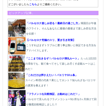
どございましたら
こちら
よりご連絡ください。
ピックアップ記事。
「バルセロナ楽しみ切る！最終日の過ごし方」
帰国日が午後
のフライト。そんなあなたに最後の最後まで楽しみ切る方法
を伝授！
【バルセロナ究極のスリ、置き引き対策】
こうすればまずトラブルに遭う事は無いと保証できる方法を
アドバイスします。
「ここまで出きるぞ！バルセロナ弾丸ルート」
たった1
日2日
の滞在でも、観て食べてそして楽しみ尽くす必殺ルートはこ
れだ！
「これだけは押さえたい！パエリヤ10ヵ条」
スペイン料理の代表？果たしてホント？知られざるパエリヤ
の真実を教えます！
「フラメンコを比較検証、お勧めはこれだ！」
バルセロで見られるフラメンコショー9か所を2ヶ月掛けて回
り徹底比較検証しました
！