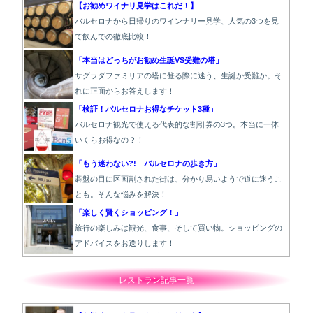
【お勧めワイナリ見学はこれだ！】
バルセロナから日帰りのワインナリー見学、人気の3つを見
て飲んでの徹底比較！
「本当はどっちがお勧め生誕VS受難の塔」
サグラダファミリアの塔に登る際に迷う、生誕か受難か。そ
れに正面からお答えします！
「検証！バルセロナお得なチケット3種」
バルセロナ観光で使える代表的な割引券の3つ。本当に一体
いくらお得なの？！
「もう迷わない?! バルセロナの歩き方」
碁盤の目に区画割された街は、分かり易いようで道に迷うこ
とも。そんな悩みを解決！
「楽しく賢くショッピング！」
旅行の楽しみは観光、食事、そして買い物。ショッピングの
アドバイスをお送りします！
レストラン記事一覧