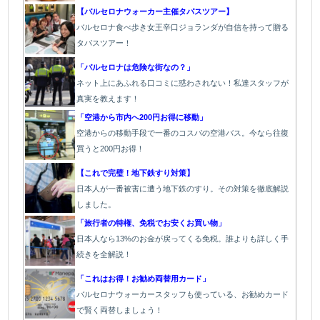
【バルセロナウォーカー主催タパスツアー】
バルセロナ食べ歩き女王辛口ジョランダが自信を持って贈る
タパスツアー！
「バルセロナは危険な街なの？」
ネット上にあふれる口コミに惑わされない！私達スタッフが
真実を教えます！
「空港から市内へ200円お得に移動」
空港からの移動手段で一番のコスパの空港バス。今なら往復
買うと200円お得！
【これで完璧！地下鉄すり対策】
日本人が一番被害に遭う地下鉄のすり。その対策を徹底解説
しました。
「旅行者の特権、免税でお安くお買い物」
日本人なら13%のお金が戻ってくる免税。誰よりも詳しく手
続きを全解説！
「これはお得！お勧め両替用カード」
バルセロナウォーカースタッフも使っている、お勧めカード
で賢く両替しましょう！