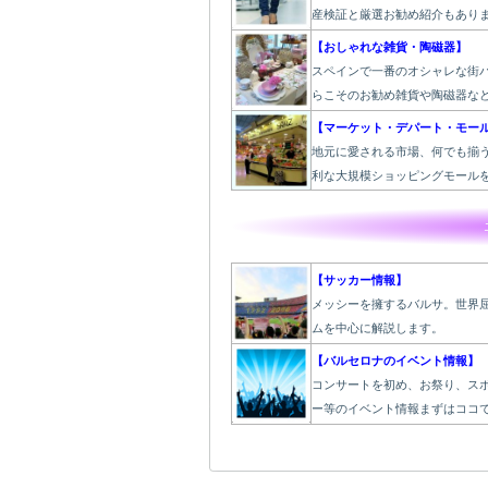
産検証と厳選お勧め紹介もあり
【おしゃれな雑貨・陶磁器】
スペインで一番のオシャレな街
らこそのお勧め雑貨や陶磁器な
【マーケット・デパート・モー
地元に愛される市場、何でも揃
利な大規模ショッピングモール
【サッカー情報】
メッシーを擁するバルサ。世界
ムを中心に解説します。
【バルセロナのイベント情報】
コンサートを初め、お祭り、ス
ー等のイベント情報まずはココ