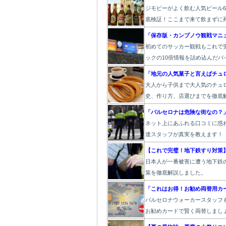
ジモピーがよく飲む人気ビール
底検証！ここまで来て飲まずに死
「保存版・カンプノウ観戦マニ
初めてのサッカー観戦もこれで安
ックの10倍情報を詰め込んだバ
「地元の人気菓子と言えばチュ
大人から子供まで大人気のチュ
史、作り方、店選びまでを徹底
「バルセロナは危険な街なの？
ネット上にあふれる口コミに惑
達スタッフが真実を教えます！
【これで完璧！地下鉄すり対策
日本人が一番被害に遭う地下鉄
策を徹底解説しました。
「これはお得！お勧め両替用カ
バルセロナウォーカースタッフ
お勧めカードで賢く両替しまし