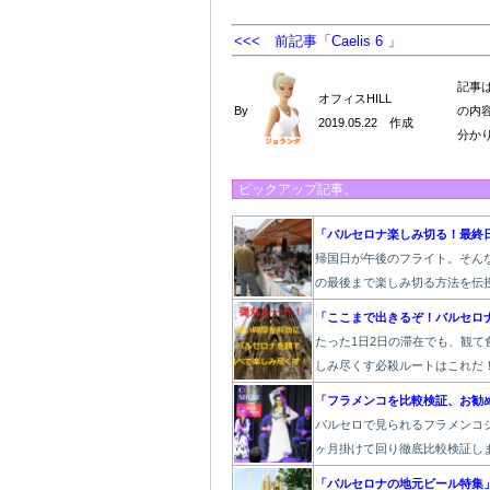
<<< 前記事「Caelis 6 」
記事
オフィスHILL
By
の内
2019.05.22 作成
分か
ピックアップ記事。
「バルセロナ楽しみ切る！最終
帰国日が午後のフライト。そん
の最後まで楽しみ切る方法を伝
「ここまで出きるぞ！バルセロ
たった1
日2日の滞在でも、観て
しみ尽くす必殺ルートはこれだ
「フラメンコを比較検証、お勧
バルセロで見られるフラメンコシ
ヶ月掛けて回り徹底比較検証し
「バルセロナの地元ビール特集