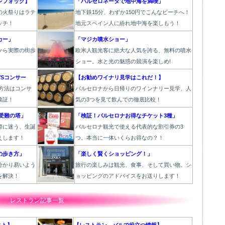
レフォック】
「バルセロネータで地中海を満喫」
の火祭り
はラテ
地下鉄15分、わずか150円でこんなビーチへ！
ッチ！
地元スペイン人に紛れ地中海を楽しもう！
カー」
「マジカ噴水ショー」
から実際の街歩
欧
米人観光客に絶大な人気を誇る、無料の噴水
。
ショー。水と光の魅惑の競演を楽しめ!
Sコンサー
【お勧めワイナリ見学はこれだ！】
方法はコンサ
バルセロナから日帰りのワインナリー見学、人
検証！
気の3つを見て飲んでの徹底比較！
受難の塔」
「検証！バルセロナお得なチケット3種」
際に迷う、生誕
バルセロナ観光で使える代表的な割引券の3
えします！
つ。本当に一体いくらお得なの？！
の歩き方」
「楽しく賢くショッピング！」
分かり易いよう
旅行の楽しみは観光、食事、そして買い物。シ
を解決！
ョッピングのアドバイスをお送りします！
レストラン記事一覧