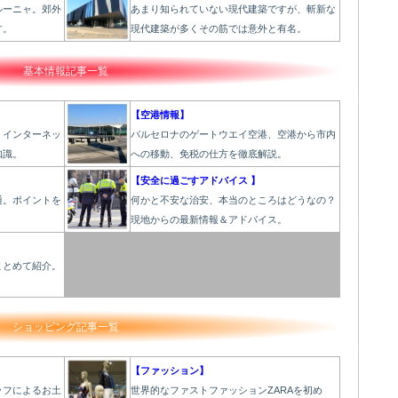
ルーニャ。郊外
あまり知られていない現代建築ですが、斬新な
す。
現代建築が多くその筋では意外と有名。
基本情報記事一覧
【空港情報】
、インターネッ
バルセロナのゲートウエイ空港、空港から市内
知識。
への移動、免税の仕方を徹底解説。
【安全に過ごすアドバイス 】
通。ポイントを
何かと不安な治安、本当のところはどうなの？
現地からの最新情報＆アドバイス。
】
まとめて紹介。
。
ショッピング記事一覧
【ファッション】
ッフによるお土
世界的なファストファッションZARAを初め