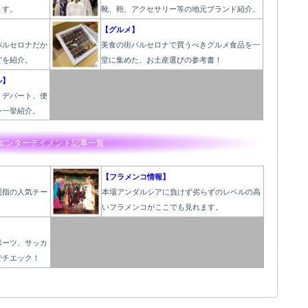
ます。
靴、鞄、アクセサリー等の地元ブランド紹介。
【グルメ】
バルセロナだか
美食の街バルセロナで買うべきグルメ食品を一
どを紹介。
堂に集めた、お土産選びの参考書！
ル】
うデパート、便
を一挙紹介。
エンターテイメント記事一覧
【フラメンコ情報】
屈指の人気チー
本場アンダルシアに負けず劣らずのレベルの高
いフラメンコがここでも見れます。
ポーツ、サッカ
でチエック！