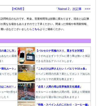
【HOME】
「Nairod 2」次記事 >>>
は訪問時点のものです。料金、営業時間等は頻繁に変わります。現在とは記事
容が異なる場合もありますのでご了承ください。間違った情報や有用新情報、
り難い点などございましたら
こちら
よりご連絡ください。
日の過ごし方」
【バルセロナ究極のスリ、置き引き対策】
なあなたに最後
こうすればまずトラブルに遭う事は無いと保証
授！
できる方法をアドバイスします。
ナ弾丸ルート」
「これだけは押さえたい！パエリヤ10ヵ条」
食べてそして楽
スペイン料理の代表？果たしてホント？知られ
！
ざるパエリヤの真実を教えます！
めはこれだ！」
「必見！人間の塔は世界無形文化遺産」
ョー9か所を2
カタルーニャ名物の人間の塔。以前より開催頻
ました
！
度が上がり運が良ければ見れますよ！
」
「特集・スペイン人のこだわり・コーヒー編」