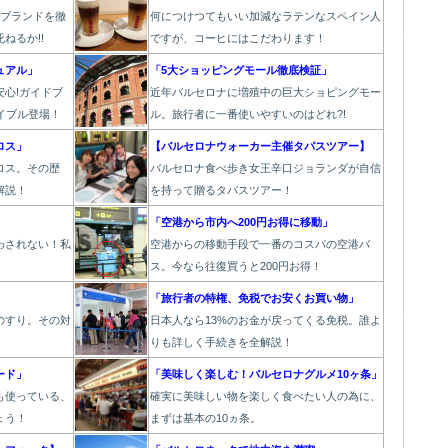
6ブランドを徹
何につけつてもいい加減なラテン
なスペイン人
ねるか!!
ですが、コーヒにはこだわります
！
ュアル」
「5大ショッピングモール徹底検証」
心!ガイドブ
近年バルセロナに増殖中の巨大ショピングモー
イブル登場！
ル。旅行者に一番使いやすいのはどれ?!
ロス」
【バルセロナウォーカー主催タパスツアー】
ロス。その歴
バルセロナ食べ歩き女王辛口ジョランダが自信
解説！
を持って贈るタパスツアー！
」
「空港から市内へ200円お得に移動」
わされない！私
空港からの移動手段で一番のコスパの空港バ
ス。今なら往復買うと200円お得！
】
「旅行者の特権、免税でお安くお買い物」
のすり。その対
日本人なら13%のお金が戻ってくる免税。誰よ
りも詳しく手続きを全解説！
ード」
「美味しく楽しむ！バルセロナグルメ10ヶ条」
も使っている、
確実に美味しい物を楽しく食べたい人の為に、
ょう！
まずは基本の10ヵ条。