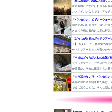
【夏の風物詩、悪魔の火祭りコ
市内各地区ごとに行われる伝統
ンスペイン人ならでは、アッチ
「バルセロナ、ビギナーウォー
初めてのバルセロナ、旅行計画
きまでを初心者向けに順に解説
【どっちがお勧めガイドツアーV
ト】
カタルーニャ音楽堂の見学
ートかツアーどっちが良いのか
「本当はどっちがお勧め生誕VS
サグラダファミリアの塔に登る
か受難か。それに正面からお答
「もう迷わない?! バルセロナ
碁盤の目に区画割された街は、
で道に迷うことも。そんな悩み