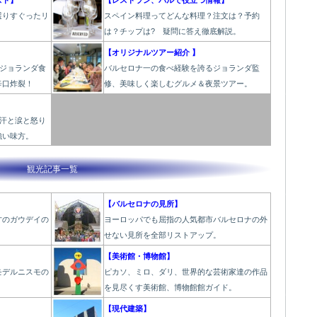
スト】
【レストラン、バルで役立つ情報】
選りすぐったリ
スペイン料理ってどんな料理？注文は？予約
！
は？チップは? 疑問に答え徹底解説。
【オリジナルツアー紹介 】
のジョランダ食
バルセロナ一の食べ経験を誇るジョランダ監
辛口炸裂！
修、美味しく楽しむグルメ＆夜景ツアー。
と汗と涙と怒り
強い味方。
観光記事一覧
【バルセロナの見所】
才のガウデイの
ヨーロッパでも屈指の人気都市バルセロナの外
せない見所を全部リストアップ。
【美術館・博物館】
モデルニスモの
ピカソ、ミロ、ダリ、世界的な芸術家達の作品
を見尽くす美術館、博物館館ガイド。
】
【現代建築】