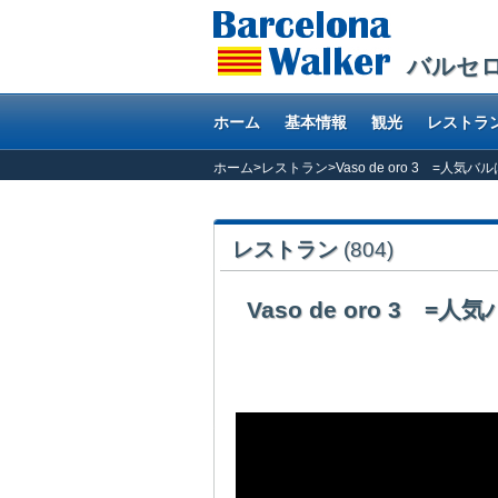
バルセ
ホーム
基本情報
観光
レストラ
ホーム
>
レストラン
>
Vaso de oro 3 =
レストラン
(804)
Vaso de oro 3
観光客で賑わうお手頃ビーチのバルセロネータ