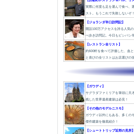
【お勧めレストラン＆バル、リ
実際に何度も足を運んで食べ、
スト。もうこれで失敗しないぞ
【ジョランダ辛口訪問記】
開設100万アクセスを誇る人気
べ歩き訪問記。今日もビシバシ
【レストラン全リスト】
約600軒を食べて評価した、血
と喜びの全リストはお店選びの
【ガウディ】
サグラダファミリアを筆頭に天
残した世界遺産建築は必見！
【その他のモデルニスモ】
ガウディ以外にもある、多くの
傑作建築を徹底紹介！
【シュートトリップ近郊の見所