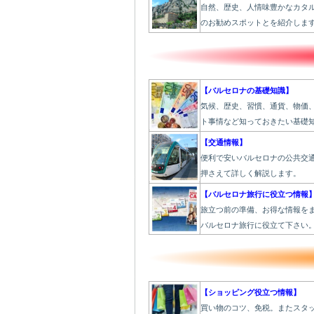
自然、歴史、人情味豊かなカタ
のお勧めスポットとを紹介しま
【バルセロナの基礎知識】
気候、歴史、習慣、通貨、物価
ト事情など知っておきたい基礎
【交通情報】
便利で安いバルセロナの公共交
押さえて詳しく解説します。
【バルセロナ旅行に役立つ情報
旅立つ前の準備、お得な情報を
バルセロナ旅行に役立て下さい
【ショッピング役立つ情報】
買い物のコツ、免税。またスタ