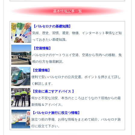
基本情報記事一覧
【バルセロナの基礎知識】
気候、歴史、習慣、通貨、物価、インターネット事情など知
っておきたい基礎知識。
【空港情報】
バルセロナのゲートウエイ空港、空港から市内への移動、免
税の仕方を徹底解説。
【交通情報】
便利で安いバルセロナの公共交通。ポイントを押さえて詳し
く解説します。
【安全に過ごすアドバイス 】
何かと不安な治安、本当のところはどうなの？現地からの最
新情報＆アドバイス。
【バルセロナ旅行に役立つ情報】
旅立つ前の準備、お得な情報をまとめて紹介。バルセロナ旅
行に役立て下さい。