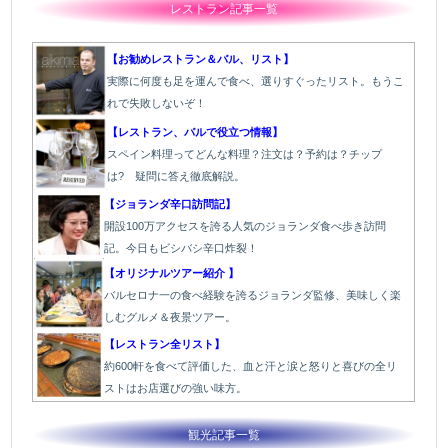
レストラン記事一覧
【お勧めレストラン＆バル、リスト】
実際に何度も足を運んで食べ、選りすぐったリスト。もうこ
れで失敗しないぞ！
【レストラン、バルで役立つ情報】
スペイン料理ってどんな料理？注文は？予約は？チップ
は? 疑問に答え徹底解説。
【ジョランダ辛口訪問記】
開設100万アクセスを誇る人気のジョランダ食べ歩き訪問
記。今日もビシバシ辛口炸裂！
【オリジナルツアー紹介 】
バルセロナ一の食べ経験を誇るジョランダ監修、美味しく楽
しむグルメ＆夜景ツアー。
【レストラン全リスト】
約600軒を食べて評価した、血と汗と涙と怒りと喜びの全リ
ストはお店選びの強い味方。
観光記事一覧