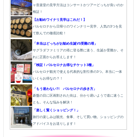
ャ音楽堂の見学方法はコンサートかツアーどっちが良いのか
検証！
【お勧めワイナリ見学はこれだ！】
バルセロナから日帰りのワインナリー見学、人気の3つを見
て飲んでの徹底比較！
「本当はどっちがお勧め生誕VS受難の塔」
サグラダファミリアの塔に登る際に迷う、生誕か受難か。そ
れに正面からお答えします！
「検証！バルセロナお得なチケット3種」
バルセロナ観光で使える代表的な割引券の3つ。本当に一体
いくらお得なの？！
「もう迷わない?! バルセロナの歩き方」
碁盤の目に区画割された街は、分かり易いようで道に迷うこ
とも。そんな悩みを解決！
「楽しく賢くショッピング！」
旅行の楽しみは観光、食事、そして買い物。ショッピングの
アドバイスをお送りします！