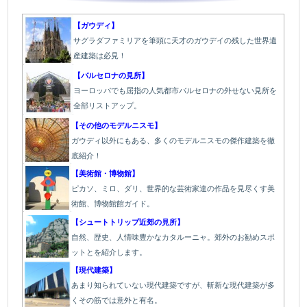
【ガウディ】
サグラダファミリアを筆頭に天才のガウデイの残した世界遺
産建築は必見！
【バルセロナの見所】
ヨーロッパでも屈指の人気都市バルセロナの外せない見所を
全部リストアップ。
【その他のモデルニスモ】
ガウディ以外にもある、多くのモデルニスモの傑作建築を徹
底紹介！
【美術館・博物館】
ピカソ、ミロ、ダリ、世界的な芸術家達の作品を見尽くす美
術館、博物館館ガイド。
【シュートトリップ近郊の見所】
自然、歴史、人情味豊かなカタルーニャ。郊外のお勧めスポ
ットとを紹介します。
【現代建築】
あまり知られていない現代建築ですが、斬新な現代建築が多
くその筋では意外と有名。