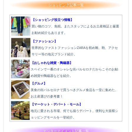
ショッピング記事一覧
【ショッピング役立つ情報】
買い物のコツ、免税。またスタッフによるお土産検証と厳選
お勧め紹介もあります。
【ファッション】
世界的なファストファッションZARAを初め靴、鞄、アクセ
サリー等の地元ブランド紹介。
【おしゃれな雑貨・陶磁器】
スペインで一番のオシャレな街バルセロナだからこそのお勧
め雑貨や陶磁器などを紹介。
【グルメ】
美食の街バルセロナで買うべきグルメ食品を一堂に集めた、
お土産選びの参考書！
【マーケット・デパート・モール】
地元に愛される市場、何でも揃うデパート、便利な大規模シ
ョッピングモールを一挙紹介。
エンターテイメント記事一覧