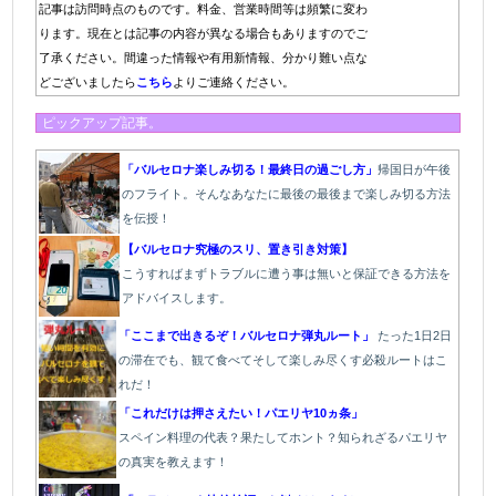
記事は訪問時点のものです。料金、営業時間等は頻繁に変わ
ります。現在とは記事の内容が異なる場合もありますのでご
了承ください。間違った情報や有用新情報、分かり難い点な
どございましたら
こちら
よりご連絡ください。
ピックアップ記事。
「バルセロナ楽しみ切る！最終日の過ごし方」
帰国日が午後
のフライト。そんなあなたに最後の最後まで楽しみ切る方法
を伝授！
【バルセロナ究極のスリ、置き引き対策】
こうすればまずトラブルに遭う事は無いと保証できる方法を
アドバイスします。
「ここまで出きるぞ！バルセロナ弾丸ルート」
たった1
日2日
の滞在でも、観て食べてそして楽しみ尽くす必殺ルートはこ
れだ！
「これだけは押さえたい！パエリヤ10ヵ条」
スペイン料理の代表？果たしてホント？知られざるパエリヤ
の真実を教えます！