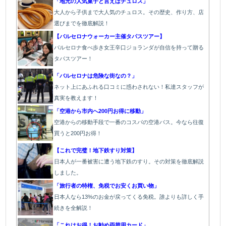
「地元の人気菓子と言えばチュロス」
大人から子供まで大人気のチュロス。その歴史、作り方、店
選びまでを徹底解説！
【バルセロナウォーカー主催タパスツアー】
バルセロナ食べ歩き女王辛口ジョランダが自信を持って贈る
タパスツアー！
「バルセロナは危険な街なの？」
ネット上にあふれる口コミに惑わされない！私達スタッフが
真実を教えます！
「空港から市内へ200円お得に移動」
空港からの移動手段で一番のコスパの空港バス。今なら往復
買うと200円お得！
【これで完璧！地下鉄すり対策】
日本人が一番被害に遭う地下鉄のすり。その対策を徹底解説
しました。
「旅行者の特権、免税でお安くお買い物」
日本人なら13%のお金が戻ってくる免税。誰よりも詳しく手
続きを全解説！
「これはお得！お勧め両替用カード」