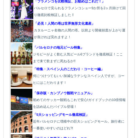
「フラメンコを比較検証、お勧めはこれだ！」
バルセロで見られるフラメンコショー9か所を2ヶ月掛けて回
り徹底比較検証しました
！
「必見！人間の塔は世界無形文化遺産」
カタルーニャ名物の人間の塔。以前より開催頻度が上がり運
が良ければ見れますよ！
「バルセロナの地元ビール特集」
ジモピーがよく飲む人気ビール6ブランドを徹底検証！ここ
まで来て飲まずに死ねるか!!
「特集・スペイン人のこだわり・コーヒー編」
何につけつてもいい加減なラテン
なスペイン人ですが、コー
ヒにはこだわります
！
「保存版・カンプノウ観戦マニュアル」
初めてのサッカー観戦もこれで安心!ガイドブックの10倍情報
を詰め込んだバイブル登場！
「5大ショッピングモール徹底検証」
近年バルセロナに増殖中の巨大ショピングモール。旅行者に
一番使いやすいのはどれ?!