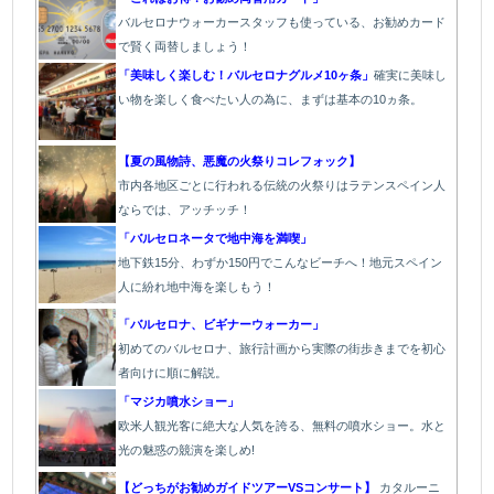
バルセロナウォーカースタッフも使っている、お勧めカード
で賢く両替しましょう！
「美味しく楽しむ！バルセロナグルメ10ヶ条」
確実に美味し
い物を楽しく食べたい人の為に、まずは基本の10ヵ条。
【夏の風物詩、悪魔の火祭りコレフォック】
市内各地区ごとに行われる伝統の火祭り
はラテンスペイン人
ならでは、アッチッチ！
「バルセロネータで地中海を満喫」
地下鉄15分、わずか150円でこんなビーチへ！地元スペイン
人に紛れ地中海を楽しもう！
「バルセロナ、ビギナーウォーカー」
初めてのバルセロナ、旅行計画から実際の街歩きまでを初心
者向けに順に解説。
「マジカ噴水ショー」
欧
米人観光客に絶大な人気を誇る、無料の噴水ショー。水と
光の魅惑の競演を楽しめ!
【どっちがお勧めガイドツアーVSコンサート】
カタルーニ