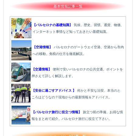
基本情報記事一覧
【バルセロナの基礎知識】
気候、歴史、習慣、通貨、物価、
インターネット事情など知っておきたい基礎知識。
【空港情報】
バルセロナのゲートウエイ空港、空港から市内
への移動、免税の仕方を徹底解説。
【交通情報】
便利で安いバルセロナの公共交通。ポイントを
押さえて詳しく解説します。
【安全に過ごすアドバイス 】
何かと不安な治安、本当のと
ころはどうなの？現地からの最新情報＆アドバイス。
【バルセロナ旅行に役立つ情報】
旅立つ前の準備、お得な情
報をまとめて紹介。バルセロナ旅行に役立て下さい。