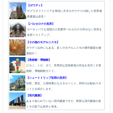
【ガウディ】
サグラダファミリアを筆頭に天才のガウデイの残した世界遺
産建築は必見！
【バルセロナの見所】
ヨーロッパでも屈指の人気都市バルセロナの外せない見所を
全部リストアップ。
【その他のモデルニスモ】
ガウディ以外にもある、多くのモデルニスモの傑作建築を徹
底紹介！
【美術館・博物館】
ピカソ、ミロ、ダリ、世界的な芸術家達の作品を見尽くす美
術館、博物館館ガイド。
【シュートトリップ近郊の見所】
自然、歴史、人情味豊かなカタルーニャ。郊外のお勧めスポ
ットとを紹介します。
【現代建築】
あまり知られていない現代建築ですが、斬新な現代建築が多
くその筋では意外と有名。