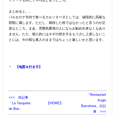
デザートも同じく平均点と言うところ。
＠
まとめると。。
バルセロナ市内で食べるカルソターダとしては、値段的に高級な
部類に属します。ただし、期待した程ではなかったと言うのが正
直なところ。まあ、雰囲気重視の人にならお勧め出来なくもあり
ません。ただ、個人的にはネギの焼き方をもう少し上達しないこ
とには、今の様な素人のままではちょっと厳しいかと思います。
【地図＆行き方】
＊
「Restaurant
<<< 前記事
Angle
「La Tasqueta
【HOME】
Barcelona」次記
de Blai」
事 >>>