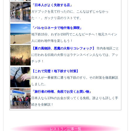
「日本人がよく失敗する店」
ガドブックを見て行ったのに、こんなはずじゃなかっ
た・・。ガックリ店のリストです。
「バルセロネータで地中海を満喫」
地下鉄15分、わずか150円でこんなビーチへ！地元スペイン
人に紛れ地中海を楽しもう！
【夏の風物詩、悪魔の火祭りコレフォック】
市内各地区ごと
に行われる伝統の火祭りはラテンスペイン人ならでは、アッ
チッチ！
【これで完璧！地下鉄すり対策】
日本人が一番被害に遭う地下鉄のすり。その対策を徹底解説
しました。
「旅行者の特権、免税でお安くお買い物」
日本人なら13%のお金が戻ってくる免税。誰よりも詳しく手
続きを全解説！
レストラン記事一覧