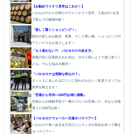
【お勧めワイナリ見学はこれだ！】
バルセロナから日帰りのワインナリー見学、人気の3つを見
て飲んでの徹底比較！
「楽しく賢くショッピング！」
旅行の楽しみは観光、食事、そして買い物。ショッピングの
アドバイスをお送りします！
「もう迷わない?! バルセロナの歩き方
」
碁盤の目に区画割された街は、分かり易いようで道に迷うこ
とも。そんな悩みを解決！
「バルセロナは危険な街なの？」
ネット上にあふれる口コミに惑わされない！私達スタッフが
真実を教えます！
「空港から市内へ200円お得に移動」
空港からの移動手段で一番のコスパの空港バス。今なら往復
買うと200円お得！
【バルセロナウォーカー主催タパスツアー】
バルセロナ食べ歩き女王辛口ジョランダが自信を持って贈る
タパスツアー！