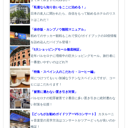
「私達なら知り合いをここに泊める！」
日本の友人に聞かれたら、自信をもって勧めるホテルのリス
トはこれだ！
「保存版・カンプノウ観戦マニュアル」
初めてのサッカー観戦もこれで安心!ガイドブックの10倍情報
を詰め込んだバイブル登場！
「5大ショッピングモール徹底検証」
近年バルセロナに増殖中の巨大ショピングモール。旅行者に
一番使いやすいのはどれ?!
「特集・スペイン人のこだわり・コーヒー編」
何につけつてもいい加減なラテン
なスペイン人ですが、コー
ヒにはこだわります
！
「被害に遭わない置き引き対策」
バルセロナの犯罪被害で２番目に多い置き引きに絶対遭わな
い対策を伝授！
【どっちがお勧めガイドツアーVSコンサート】
カタルーニ
ャ音楽堂の見学方法はコンサートかツアーどっちが良いのか
検証！