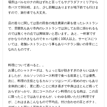
場所はバルセロナの街はずれと言ってもサグラダファミリアから
市バスで30分程。また、少し距離はありますが地下鉄でも行けま
すので、旅行者でも大丈夫。
＠
店の造りに関しては昔の田舎の地主農家の家を使ったレストラン
で、雰囲気もあり市内のレストランでは決してお目に掛かれるも
。
のでは無くその点では興味深いと思います
あと、一軒家です
がかなりの大きなものでキャパは軽く100人以上。サービスにつ
いては、老舗レストランという事もありベテラン揃いの非常にこ
なれたものです。
@
料理について述べると。。
お通しのシャトナーダは、ちょっと塩が効きすぎのきらいはあり
ましたが、カルソッツのコース料理で食べる前菜としては優秀
。
次に、料理の主役となるカルソッツはシーズン初めのせいもあり
全体的に細く、更に悪いことに焼き過ぎで中身はほとんど残って
おらずがっかり。次にコースのメイン料理のとなる肉は、この店
に限ったことではありませんが、いわゆる焼いただけ料理です
が、これはまあこんなもので平均点。付け合わせの豆とポテト、