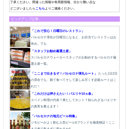
了承ください。間違った情報や有用新情報、分かり難い点な
どございましたら
こちら
よりご連絡ください。
ピックアップ記事。
「これで安心！日曜日のレストラン」
バルセロナ滞在が日曜日になると、お目当てレストランはお
休み。でも
「スタッフお勧め厳選土産」
スバルセロナウォーカースタッフがお勧めするバルセロナ厳
選土産一覧。
「ここまで出きるぞ！バルセロナ弾丸ルート」
たった1
日2日
の滞在でも、観て食べてそして楽しみ尽くす必殺ルートはこ
れだ！
「これだけは押さえたい！パエリヤ10ヵ条」
スペイン料理の代表？果たしてホント？知られざるパエリヤ
の真実を教えます！
「バルセロナの地元ビール特集」
ジモピーがよく飲む人気ビール6ブランドを徹底検証！ここ
まで来て飲まずに死ねるか!!