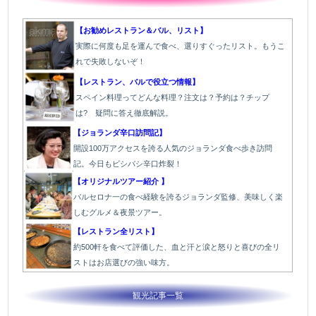
【お勧めレストラン＆バル、リスト】
実際に何度も足を運んで食べ、選りすぐったリスト。もうこ
れで失敗しないぞ！
【レストラン、バルで役立つ情報】
スペイン料理ってどんな料理？注文は？予約は？チップ
は? 疑問に答え徹底解説。
【ジョランダ辛口訪問記】
開設100万アクセスを誇る人気のジョランダ食べ歩き訪問
記。今日もビシバシ辛口炸裂！
【オリジナルツアー紹介 】
バルセロナ一の食べ経験を誇るジョランダ監修、美味しく楽
しむグルメ＆夜景ツアー。
【レストラン全リスト】
約500軒を食べて評価した、血と汗と涙と怒りと喜びの全リ
ストはお店選びの強い味方。
観光記事一覧