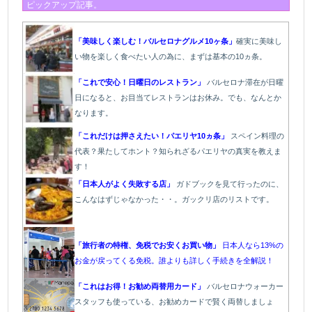
ピックアップ記事。
「美味しく楽しむ！バルセロナグルメ10ヶ条」
確実に美味し
い物を楽しく食べたい人の為に、まずは基本の10ヵ条。
「これで安心！日曜日のレストラン」
バルセロナ滞在が日曜
日になると、お目当てレストランはお休み。でも、なんとか
なります。
「これだけは押さえたい！パエリヤ10ヵ条」
スペイン料理の
代表？果たしてホント？知られざるパエリヤの真実を教えま
す！
「日本人がよく失敗する店」
ガドブックを見て行ったのに、
こんなはずじゃなかった・・。ガックリ店のリストです。
「旅行者の特権、免税でお安くお買い物」
日本人なら13%の
お金が戻ってくる免税。誰よりも詳しく手続きを全解説！
「これはお得！お勧め両替用カード」
バルセロナウォーカー
スタッフも使っている、お勧めカードで賢く両替しましょ