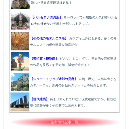
残した世界遺産建築は必見！
【バルセロナの見所】
ヨーロッパでも屈指の人気都市バルセ
ロナの外せない見所を全部リストアップ。
【その他のモデルニスモ】
ガウディ以外にもある、多くのモ
デルニスモの傑作建築を徹底紹介！
【美術館・博物館】
ピカソ、ミロ、ダリ、世界的な芸術家達
の作品を見尽くす美術館、博物館館ガイド。
【シュートトリップ近郊の見所】
自然、歴史、人情味豊かな
カタルーニャ。郊外のお勧めスポットとを紹介します。
【現代建築】
あまり知られていない現代建築ですが、斬新な
現代建築が多くその筋では意外と有名。
基本情報記事一覧