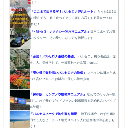
う！
「ここまで出きるぞ！バルセロナ弾丸ルート」
たった1日2日
の滞在でも、観て食べてそして楽しみ尽くす必殺ルートはこ
れだ！
「バルセロ・ナタクシー利用マニュアル」
日本に比べてお安
いタクシー。その乗りこなし術を伝授します！
「必読！バルセロナ基礎の基礎」
バルセロナ初心者必読、歴
史、人、気候そして、一風変わった常識！etc….
「安い様で案外高いバルセロナの物価」
スペインは日本と比
べて高い？安い？お財布に優しい旅の指南！
「保存版・カンプノウ観戦マニュアル」
初めてのサッカー観
戦もこれで安心!ガイドブックの10倍情報を詰め込んだバイブ
ル登場！
「バルセロネータで地中海を満喫」
地下鉄15分、わずか150
円でこんなビーチへ！地元スペイン人に紛れ地中海を楽しも
う！