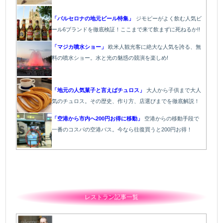
「バルセロナの地元ビール特集」
ジモピーがよく飲む人気ビ
ール6ブランドを徹底検証！ここまで来て飲まずに死ねるか!!
「マジカ噴水ショー」
欧米人観光客に絶大な人気を誇る、無
料の噴水ショー。水と光の魅惑の競演を楽しめ!
「地元の人気菓子と言えばチュロス」
大人から子供まで大人
気のチュロス。その歴史、作り方、店選びまでを徹底解説！
「空港から市内へ200円お得に移動」
空港からの移動手段で
一番のコスパの空港バス。今なら往復買うと200円お得！
レストラン記事一覧