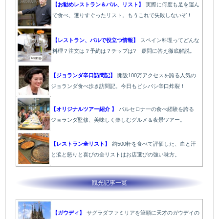
【お勧めレストラン＆バル、リスト】
実際に何度も足を運ん
で食べ、選りすぐったリスト。もうこれで失敗しないぞ！
【レストラン、バルで役立つ情報】
スペイン料理ってどんな
料理？注文は？予約は？チップは? 疑問に答え徹底解説。
【ジョランダ辛口訪問記】
開設100万アクセスを誇る人気の
ジョランダ食べ歩き訪問記。今日もビシバシ辛口炸裂！
【オリジナルツアー紹介 】
バルセロナ一の食べ経験を誇る
ジョランダ監修、美味しく楽しむグルメ＆夜景ツアー。
【レストラン全リスト】
約500軒を食べて評価した、血と汗
と涙と怒りと喜びの全リストはお店選びの強い味方。
観光記事一覧
【ガウディ】
サグラダファミリアを筆頭に天才のガウデイの