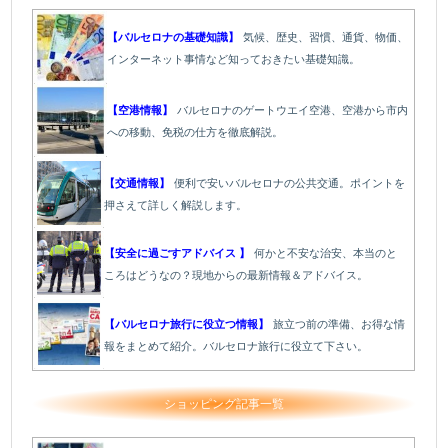
【バルセロナの基礎知識】
気候、歴史、習慣、通貨、物価、
インターネット事情など知っておきたい基礎知識。
【空港情報】
バルセロナのゲートウエイ空港、空港から市内
への移動、免税の仕方を徹底解説。
【交通情報】
便利で安いバルセロナの公共交通。ポイントを
押さえて詳しく解説します。
【安全に過ごすアドバイス 】
何かと不安な治安、本当のと
ころはどうなの？現地からの最新情報＆アドバイス。
【バルセロナ旅行に役立つ情報】
旅立つ前の準備、お得な情
報をまとめて紹介。バルセロナ旅行に役立て下さい。
ショッピング記事一覧