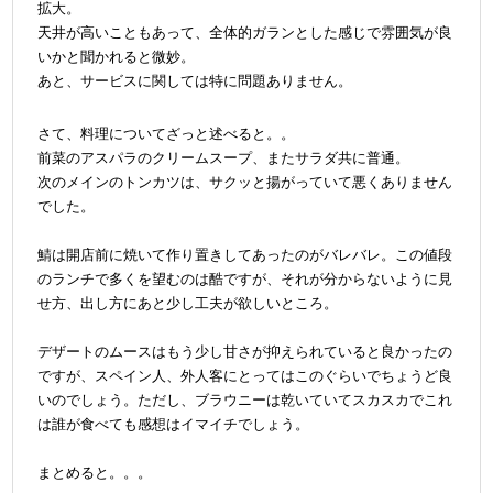
拡大。
天井が高いこともあって、全体的ガランとした感じで雰囲気が良
いかと聞かれると微妙。
あと、サービスに関しては特に問題ありません。
＠
さて、料理についてざっと述べると。。
前菜のアスパラのクリームスープ、またサラダ共に普通。
次のメインのトンカツは、サクッと揚がっていて悪くありません
でした
。
＠
鯖は開店前に焼いて作り置きしてあったのがバレバレ。この値段
のランチで多くを望むのは酷ですが、それが分からないように見
せ方、出し方にあと少し工夫が欲しいところ。
＠
デザートのムースはもう少し甘さが抑えられていると良かったの
ですが、スペイン人、外人客にとってはこのぐらいでちょうど良
いのでしょう。ただし、ブラウニーは乾いていてスカスカでこれ
は誰が食べても感想はイマイチでしょう。
＠
まとめると。。。