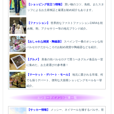
【ショッピング役立つ情報】
買い物のコツ、免税。またスタ
ッフによるお土産検証と厳選お勧め紹介もあります。
【ファッション】
世界的なファストファッションZARAを初
め靴、鞄、アクセサリー等の地元ブランド紹介。
【おしゃれな雑貨・陶磁器】
スペインで一番のオシャレな街
バルセロナだからこそのお勧め雑貨や陶磁器などを紹介。
【グルメ】
美食の街バルセロナで買うべきグルメ食品を一堂
に集めた、お土産選びの参考書！
【マーケット・デパート・モール】
地元に愛される市場、何
でも揃うデパート、便利な大規模ショッピングモールを一挙
紹介。
エンターテイメント記事一覧
【サッカー情報】
メッシー、ネイマールを擁するバルサ。世