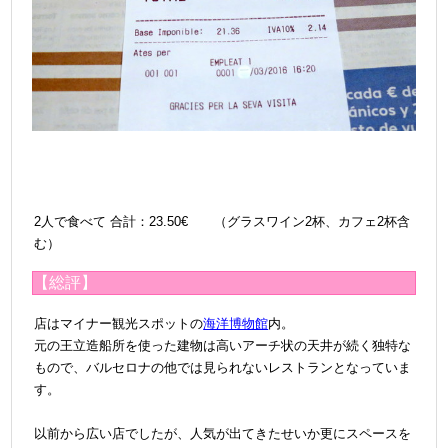
2人で食べて
合計：23.50€ （グラスワイン2杯、カフェ2杯含
む）
【総評】
店はマイナー観光スポットの
海洋博物館
内。
元の王立造船所を使った建物は高いアーチ状の天井が続く独特な
もので、バルセロナの他では見られないレストランとなっていま
す。
＠
以前から広い店でしたが、人気が出てきたせいか更にスペースを