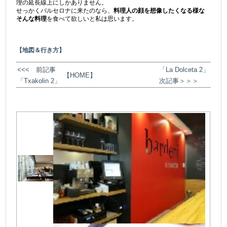
理の延長線上にしかありません。
せっかくバルセロナに来たのなら、
料理人の顔を想像したくなる様な
そんな料理
を食べて欲しいと私は思います。
【地図＆行き方】
<<< 前記事
「La Dolceta 2」
【HOME】
「Txakolin 2」
次記事＞＞＞