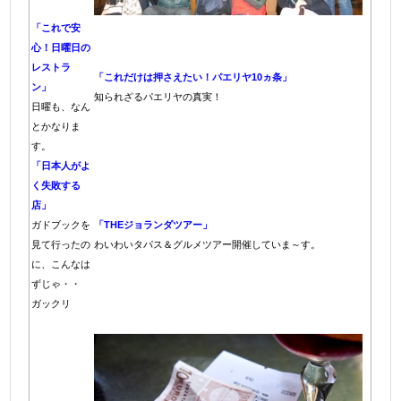
「これで安
心！日曜日の
レストラ
「これだけは押さえたい！パエリヤ10ヵ条」
ン」
知られざるパエリヤの真実！
日曜も、なん
とかなりま
す。
「日本人がよ
く失敗する
店」
ガドブックを
「THEジョランダツアー」
見て行ったの
わいわいタパス＆グルメツアー開催していま～す。
に、こんなは
ずじゃ・・
ガックリ