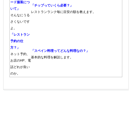
ード服装につ
「チップっていくら必要？」
いて」
レストランランク毎に目安の額を教えます。
そんなにうる
さくないです
よ。
「レストラン
予約の仕
方？」
「スペイン料理ってどんな料理なの？」
ネット
予約、
基本的な料理
を解説します。
お店のHP、電
話どれが良い
の
か。