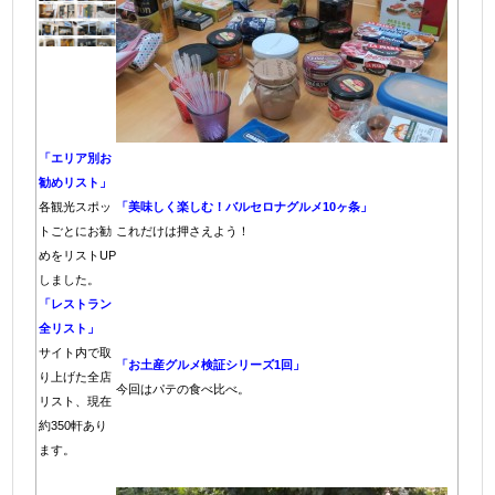
「エリア別お
勧めリスト」
各観光スポッ
「美味しく楽しむ！バルセロナグルメ10ヶ条」
トごとにお勧
これだけは押さえよう！
めをリストUP
しました。
「レストラン
全リスト」
サイト内で取
「お土産グルメ検証シリーズ1回」
り上げた全店
今回はパテの食べ比べ。
リスト、現在
約350軒あり
ます。