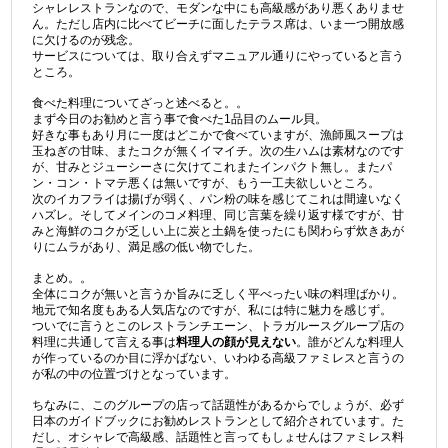
シャレレストランなので、モダンな中にも高級感があり悪くありませ
ん。ただし店内に比べてビーチに面したテラス席は、いま一つ開放感
に欠けるのが残念。
サービスについては、取り合えずマニュアル通りにやっていると言う
ところ。
食べた料理についてざっと述べると。。
まず今日のお勧めと言う事で食べた1品目のムール貝。
好きな事もあり月に一度はどこかで食べていますが、漁師風スープは
玉ねぎの甘味、またコクが無くイマイチ。次の生ハムは素材なのです
が、甘みとジューシーさに欠けてこれまたインパクト無し。またパ
ン・コン・トマテ悪くは無いですが、もう一工夫欲しいところ。
次のイカフライは揚げが弱く、パン粉の味を感じてこれは間違いなく
ハズレ。そしてメインのコメ料理、同じ言葉を繰り返す様ですが、甘
みと海鮮のコクが乏しい上に炭と土鍋を使ったにも関わらず炊きあが
りにムラがあり、満足感の低い物でした。
まとめ。。
全体にコクが無いと言うか旨みに乏しく平べったい味の料理ばかり。
地元で知名度もある人気店なのですが、私には特に魅力を感じず。
ついでに言うとこのレストランチエーン、トラガルースグループ店の
料理に共通して言える事は
料理人の顔が見えない
。誰がどんな料理人
が作っているのか目に浮かばない、いわゆる高級ファミレスと言うの
が私の中の位置づけとなっています。
ちなみに、このグループの店って話題性があるからでしょうが、必ず
日本のガイドブックにお勧めレストランとして紹介されています。た
だし、オシャレで高級感、話題性と言ってもしょせんはファミレス料