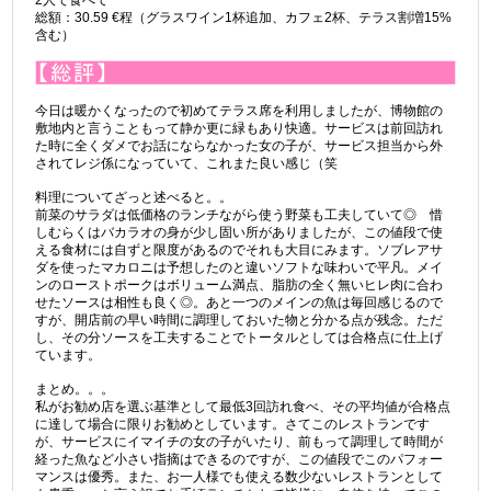
総額：30.59 €程（グラスワイン1杯追加、カフェ2杯、テラス割増15%
含む）
今日は暖かくなったので初めてテラス席を利用しましたが、博物館の
敷地内と言うこともって静か更に緑もあり快適。サービスは前回訪れ
た時に全くダメでお話にならなかった女の子が、サービス担当から外
されてレジ係になっていて、これまた良い感じ（笑
料理についてざっと述べると。。
前菜のサラダは低価格のランチながら使う野菜も工夫していて◎ 惜
しむらくはバカラオの身が少し固い所がありましたが、この値段で使
える食材には自ずと限度があるのでそれも大目にみます。ソブレアサ
ダを使ったマカロニは予想したのと違いソフトな味わいで平凡。メイ
ンのローストポークはボリューム満点、脂肪の全く無いヒレ肉に合わ
せたソースは相性も良く◎。あと一つのメインの魚は毎回感じるので
すが、開店前の早い時間に調理しておいた物と分かる点が残念。ただ
し、その分ソースを工夫することでトータルとしては合格点に仕上げ
ています。
まとめ。。。
私がお勧め店を選ぶ基準として最低3回訪れ食べ、その平均値が合格点
に達して場合に限りお勧めとしています。さてこのレストランです
が、サービスにイマイチの女の子がいたり、前もって調理して時間が
経った魚など小さい指摘はできるのですが、この値段でこのパフォー
マンスは優秀。また、お一人様でも使える数少ないレストランとして