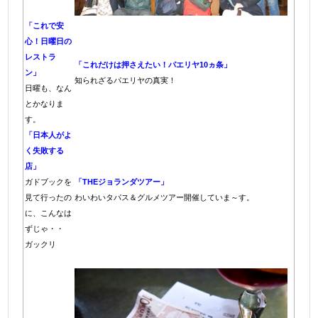
「これで安
心！日曜日の
レストラ
「これだけは押さえたい！パエリヤ10ヵ条」
ン」
知られざるパエリヤの真実！
日曜も、なん
とかなりま
す。
「日本人がよ
く失敗する
店」
ガドブックを
「THEジョランダツアー」
見て行ったの
わいわいタパス＆グルメツアー開催していま～す。
に、こんなは
ずじゃ・・
ガックリ