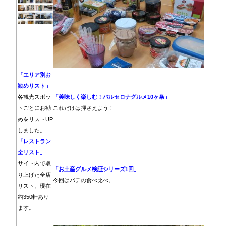
「エリア別お
勧めリスト」
各観光スポッ
「美味しく楽しむ！バルセロナグルメ10ヶ条」
トごとにお勧
これだけは押さえよう！
めをリストUP
しました。
「レストラン
全リスト」
サイト内で取
「お土産グルメ検証シリーズ1回」
り上げた全店
今回はパテの食べ比べ。
リスト、現在
約350軒あり
ます。