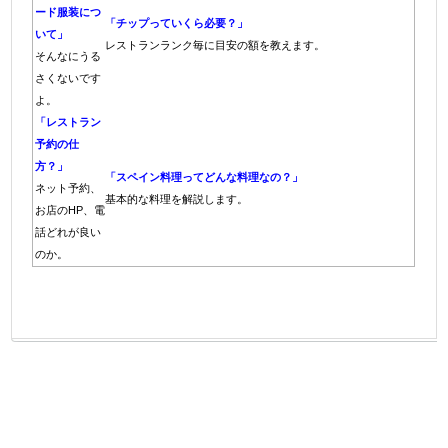
ード服装につ
「チップっていくら必要？」
いて」
レストランランク毎に目安の額を教えます。
そんなにうる
さくないです
よ。
「レストラン
予約の仕
方？」
「スペイン料理ってどんな料理なの？」
ネット
予約、
基本的な料理
を解説します。
お店のHP、電
話どれが良い
の
か。