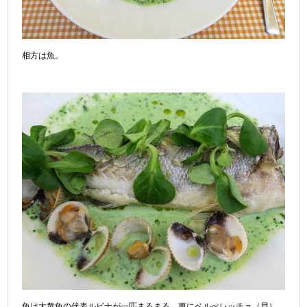
相方は魚。
魚は大衆魚の代表ルビナが一匹まるまる、更にベルべレッチョ（貝）