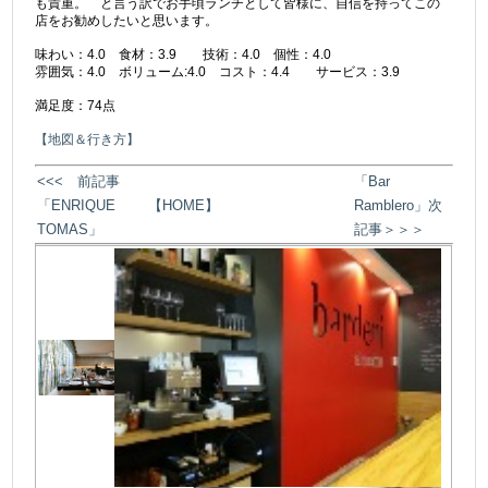
も貴重。 と言う訳でお手頃ランチとして皆様に、自信を持ってこの
店をお勧めしたいと思います。
味わい：4.0 食材：3.9 技術：4.0 個性：4.0
雰囲気：4.0 ボリューム:4.0 コスト：4.4 サービス：3.9
満足度：74点
【地図＆行き方】
<<< 前記事
「Bar
「ENRIQUE
【HOME】
Ramblero」次
TOMAS」
記事＞＞＞