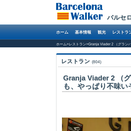
バルセ
ホーム
基本情報
観光
レストラ
ホーム
>
レストラン
>
Granja Viader 
レストラン
(804)
Granja Viade
も、やっぱり不味い
ランブラス通りホテルメリディアンの角を西に