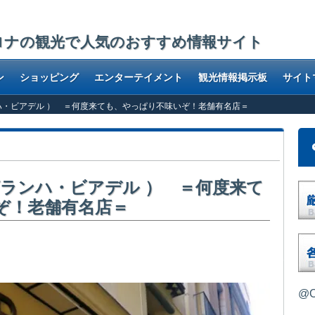
ロナの観光で人気のおすすめ情報サイト
ン
ショッピング
エンターテイメント
観光情報掲示板
サイト
2 （グランハ・ビアデル ） ＝何度来ても、やっぱり不味いぞ！老舗有名店＝
r 2 （グランハ・ビアデル ） ＝何度来て
ぞ！老舗有名店＝
入って、更に左の小道へと進むとこの老舗のカフェにたどり着きます
@O