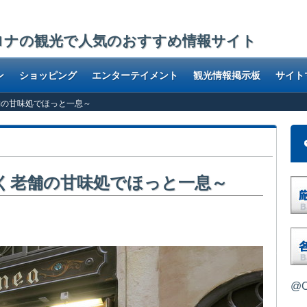
ロナの観光で人気のおすすめ情報サイト
ン
ショッピング
エンターテイメント
観光情報掲示板
サイト
く老舗の甘味処でほっと一息～
5年続く老舗の甘味処でほっと一息～
舗カフェ。
@O