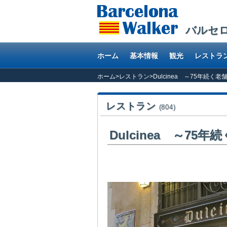
バルセ
ホーム
基本情報
観光
レストラ
ホーム
>
レストラン
>
Dulcinea ～75年続
レストラン
(804)
Dulcinea ～7
甘味処が並ぶペトリショル通り沿い建つ老