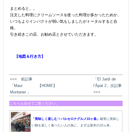
＠
まとめると。。
注文した料理にクリームソースを使った料理が多かったためか、
いつもよりインパクトが弱い気もしましたがトータルすると合
格。
引き続きこの店、お勧め店とさせていただきます。
【地図＆行き方】
<<< 前記事
「El Jardí de
「Maur
【HOME】
l’Àpat 2」次記事
Muntaner 」
>>>
こちらも合せてご覧ください。
「美味しく楽しむ！バルセロナグルメ10ヶ条」
確実に美味し
い物を楽しく食べたい人の為に、まずは基本の10ヵ条。