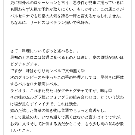
更に街外れのロケーションと言う、悪条件が見事に揃っているに
も関わらず人気で予約が取りにくい。もしかすと、
この店こそが
バルセロナでも屈指の人気を誇る一軒と言えるかもしれません。
ちなみに、サービスはベテラン揃いで私好み。
さて、料理についてざっと述べると。。
最初のカネロニは普通に食べるものとは違い、皮の原型が無いほ
どグチャグチャ。
ですが、味はかなり高レベルで文句無く◎
次のグリンピースを使ったこの手の料理としては、星付きに匹敵
するバルセロナ最高レベル。
ラビオリ、これまた見た目がグチャグチャですが、味は◎
その後のムルグラ茸とフォアグラの組み合わせは、どういう訳わ
け塩が足らずイマイチで、これは残念。
始めた試した野菜の焼き物は普通でちょっと肩透かし。
そして最後の肉、いつも通りで悪くはないと言えばそうですが、
お気に入りそして評価する店だからこそ、もう少し肉の旨みが欲
しいところ。