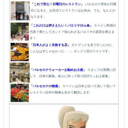
「これで安心！日曜日のレストラン」
バルセロナ滞在が日曜
日になると、お目当てレストランはお休み。でも、なんとか
なります。
「これだけは押さえたい！パエリヤ10ヵ条」
スペイン料理の
代表？果たしてホント？知られざるパエリヤの真実を教えま
す！
「日本人がよく失敗する店」
ガドブックを見て行ったのに、
こんなはずじゃなかった・・。ガックリ店のリストです。
「バルセロナウォーカーお勧めお土産」
スタッフが実際に試
して、日本の家族、友人に持って帰り好評だっお土産集。
「バルセロナの物価」
スペインは日本と比べて高い？安い？
レストラン以外の物価も合せて解説します。