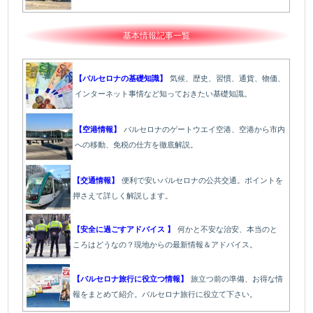
基本情報記事一覧
【バルセロナの基礎知識】
気候、歴史、習慣、通貨、物価、
インターネット事情など知っておきたい基礎知識。
【空港情報】
バルセロナのゲートウエイ空港、空港から市内
への移動、免税の仕方を徹底解説。
【交通情報】
便利で安いバルセロナの公共交通。ポイントを
押さえて詳しく解説します。
【安全に過ごすアドバイス 】
何かと不安な治安、本当のと
ころはどうなの？現地からの最新情報＆アドバイス。
【バルセロナ旅行に役立つ情報】
旅立つ前の準備、お得な情
報をまとめて紹介。バルセロナ旅行に役立て下さい。