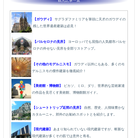
観光記事一覧
【ガウディ】
サグラダファミリアを筆頭に天才のガウデイの
残した世界遺産建築は必見！
【バルセロナの見所】
ヨーロッパでも屈指の人気都市バルセ
ロナの外せない見所を全部リストアップ。
【その他のモデルニスモ】
ガウディ以外にもある、多くのモ
デルニスモの傑作建築を徹底紹介！
【美術館・博物館】
ピカソ、ミロ、ダリ、世界的な芸術家達
の作品を見尽くす美術館、博物館館ガイド。
【シュートトリップ近郊の見所】
自然、歴史、人情味豊かな
カタルーニャ。郊外のお勧めスポットとを紹介します。
【現代建築】
あまり知られていない現代建築ですが、斬新な
現代建築が多くその筋では意外と有名。