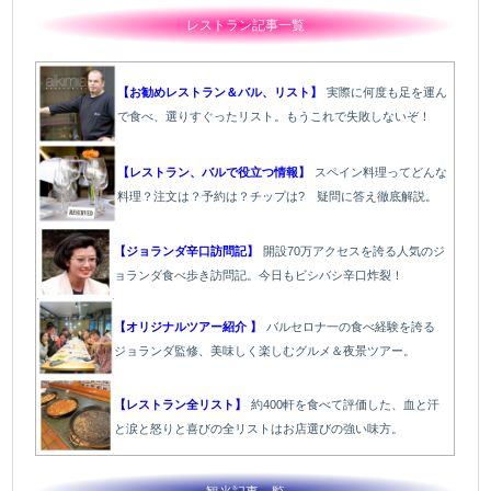
レストラン記事一覧
【お勧めレストラン＆バル、リスト】
実際に何度も足を運ん
で食べ、選りすぐったリスト。もうこれで失敗しないぞ！
【レストラン、バルで役立つ情報】
スペイン料理ってどんな
料理？注文は？予約は？チップは? 疑問に答え徹底解説。
【ジョランダ辛口訪問記】
開設70万アクセスを誇る人気のジ
ョランダ食べ歩き訪問記。今日もビシバシ辛口炸裂！
【オリジナルツアー紹介 】
バルセロナ一の食べ経験を誇る
ジョランダ監修、美味しく楽しむグルメ＆夜景ツアー。
【レストラン全リスト】
約400軒を食べて評価した、血と汗
と涙と怒りと喜びの全リストはお店選びの強い味方。