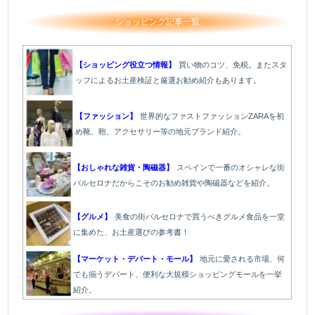
ショッピング記事一覧
【ショッピング役立つ情報】
買い物のコツ、免税。またスタ
ッフによるお土産検証と厳選お勧め紹介もあります。
【ファッション】
世界的なファストファッションZARAを初
め靴、鞄、アクセサリー等の地元ブランド紹介。
【おしゃれな雑貨・陶磁器】
スペインで一番のオシャレな街
バルセロナだからこそのお勧め雑貨や陶磁器などを紹介。
【グルメ】
美食の街バルセロナで買うべきグルメ食品を一堂
に集めた、お土産選びの参考書！
【マーケット・デパート・モール】
地元に愛される市場、何
でも揃うデパート、便利な大規模ショッピングモールを一挙
紹介。