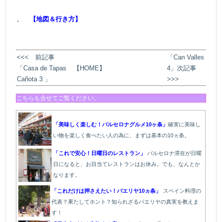
【地図＆行き方】
。
<<< 前記事
「Can Valles
「Casa de Tapas
【HOME】
4」次記事
Cañota 3 」
>>>
こちらも合せてご覧ください。
「美味しく楽しむ！バルセロナグルメ10ヶ条」
確実に美味し
い物を楽しく食べたい人の為に、まずは基本の10ヵ条。
「これで安心！日曜日のレストラン」
バルセロナ滞在が日曜
日になると、お目当てレストランはお休み。でも、なんとか
なります。
「これだけは押さえたい！パエリヤ10ヵ条」
スペイン料理の
代表？果たしてホント？知られざるパエリヤの真実を教えま
す！