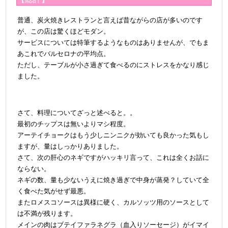
普通、炭火焼きレストランと言えば昔ながらの店が多いのです
が、この店は驚くほどモダン。
サービスについては特筆するようなものはありませんが、でもま
あこれでバルセロナの平均点。
ただし、テーブルが小さ過ぎて食べるのにストレスをかなり感じ
ました。
さて、料理についてざっと述べると。。
最初のチップスは無いよりマシ程度。
アーテイチョークはもう少しニンニクが効いても良かった気もし
ますが、量はしっかりありました。
さて、次の肝心のネギですがハッキリ言って、これは全くお話に
ならない。
ネギの数、量も少ないうえに焼き過ぎで中身が蒸発？していて全
く食べた気がせず最悪。
またロメスコソースは異様に硬く、カルソッツ用のソースとして
は不満が残ります。
メインの肉はブテイファラネグラ（血入りソーセージ）がイマイ