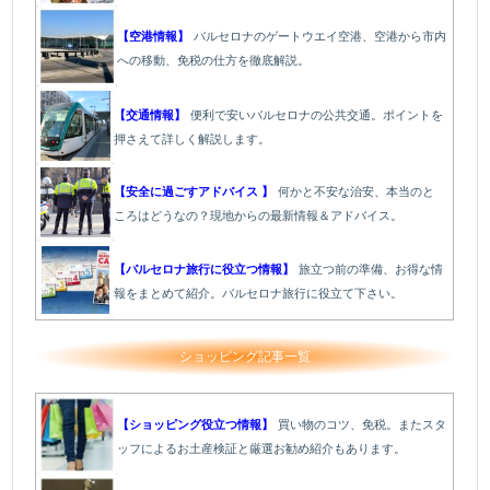
【空港情報】
バルセロナのゲートウエイ空港、空港から市内
への移動、免税の仕方を徹底解説。
【交通情報】
便利で安いバルセロナの公共交通。ポイントを
押さえて詳しく解説します。
【安全に過ごすアドバイス 】
何かと不安な治安、本当のと
ころはどうなの？現地からの最新情報＆アドバイス。
【バルセロナ旅行に役立つ情報】
旅立つ前の準備、お得な情
報をまとめて紹介。バルセロナ旅行に役立て下さい。
ショッピング記事一覧
【ショッピング役立つ情報】
買い物のコツ、免税。またスタ
ッフによるお土産検証と厳選お勧め紹介もあります。