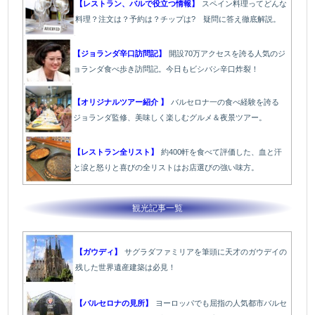
【レストラン、バルで役立つ情報】
スペイン料理ってどんな
料理？注文は？予約は？チップは? 疑問に答え徹底解説。
【ジョランダ辛口訪問記】
開設70万アクセスを誇る人気のジ
ョランダ食べ歩き訪問記。今日もビシバシ辛口炸裂！
【オリジナルツアー紹介 】
バルセロナ一の食べ経験を誇る
ジョランダ監修、美味しく楽しむグルメ＆夜景ツアー。
【レストラン全リスト】
約400軒を食べて評価した、血と汗
と涙と怒りと喜びの全リストはお店選びの強い味方。
観光記事一覧
【ガウディ】
サグラダファミリアを筆頭に天才のガウデイの
残した世界遺産建築は必見！
【バルセロナの見所】
ヨーロッパでも屈指の人気都市バルセ