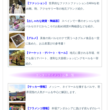
【ファッション】
世界的なファストファッションZARAを初
め靴、鞄、アクセサリー等の地元ブランド紹介。
【おしゃれな雑貨・陶磁器】
スペインで一番のオシャレな街
バルセロナだからこそのお勧め雑貨や陶磁器などを紹介。
【グルメ】
美食の街バルセロナで買うべきグルメ食品を一堂
に集めた、お土産選びの参考書！
【マーケット・デパート・モール】
地元に愛される市場、何
でも揃うデパート、便利な大規模ショッピングモールを一挙
紹介。
エンターテイメント記事一覧
【サッカー情報】
メッシー、ネイマールを擁するバルサ。世
界屈指の人気チームを中心に解説します。
【フラメンコ情報】
本場アンダルシアに負けず劣らずのレベ