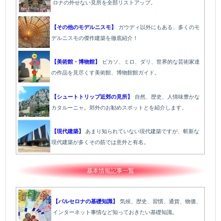
ロナの外せない見所を全部リストアップ。
【その他のモデルニスモ】
ガウディ以外にもある、多くのモ
デルニスモの傑作建築を徹底紹介！
【美術館・博物館】
ピカソ、ミロ、ダリ、世界的な芸術家達
の作品を見尽くす美術館、博物館館ガイド。
【シュートトリップ近郊の見所】
自然、歴史、人情味豊かな
カタルーニャ。郊外のお勧めスポットとを紹介します。
【現代建築】
あまり知られていない現代建築ですが、斬新な
現代建築が多くその筋では意外と有名。
基本情報記事一覧
【バルセロナの基礎知識】
気候、歴史、習慣、通貨、物価、
インターネット事情など知っておきたい基礎知識。