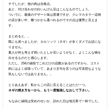
チでしたが、他の肉は合格点。
あと、付け合わせの白いんげん豆はこんなものでしょう。
ついでに、最後のデザート味は普通ですが、クレマカタラ一辺倒
の店が多い中、幾つかから選べれるのでその点は優秀と言えま
す。
＠
まとめると。。
既にも述べましたが、カルソッツ（ネギ）が全くダメでお話にな
りません。
素人が何も考えず焼いたとしか言いようがなく、よくこんな物を
出せるものだと感心します。
ただし、25€の値段でこれだけの品数があるのですから、コスト
的にはよく頑張っていて、あまり文句を言うのは可哀想なような
気もしないではありません。。
＠
とりあえあず、私からこの店に言えることはただ一つ。
ネギの焼き方を一から、もう一度勉強しなおして下さい。
＠
ちなみに値段は安めのせいか、訪れた日は地元客で一杯でした。