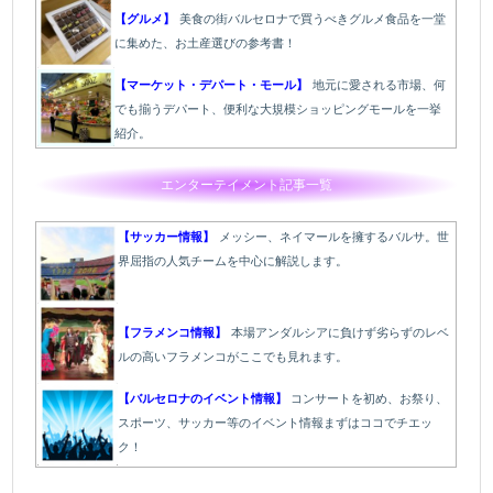
【グルメ】
美食の街バルセロナで買うべきグルメ食品を一堂
に集めた、お土産選びの参考書！
【マーケット・デパート・モール】
地元に愛される市場、何
でも揃うデパート、便利な大規模ショッピングモールを一挙
紹介。
エンターテイメント記事一覧
【サッカー情報】
メッシー、ネイマールを擁するバルサ。世
界屈指の人気チームを中心に解説します。
【フラメンコ情報】
本場アンダルシアに負けず劣らずのレベ
ルの高いフラメンコがここでも見れます。
【バルセロナのイベント情報】
コンサートを初め、お祭り、
スポーツ、サッカー等のイベント情報まずはココでチエッ
ク！