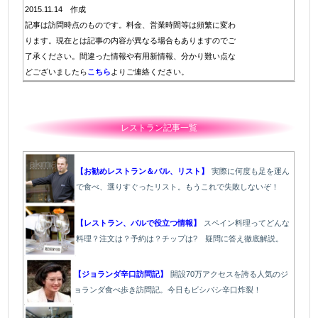
2015.11.14 作成
記事は訪問時点のものです。料金、営業時間等は頻繁に変わ
ります。現在とは記事の内容が異なる場合もありますのでご
了承ください。間違った情報や有用新情報、分かり難い点な
どございましたら
こちら
よりご連絡ください。
レストラン記事一覧
【お勧めレストラン＆バル、リスト】
実際に何度も足を運ん
で食べ、選りすぐったリスト。もうこれで失敗しないぞ！
【レストラン、バルで役立つ情報】
スペイン料理ってどんな
料理？注文は？予約は？チップは? 疑問に答え徹底解説。
【ジョランダ辛口訪問記】
開設70万アクセスを誇る人気のジ
ョランダ食べ歩き訪問記。今日もビシバシ辛口炸裂！