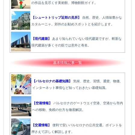
の作品を見尽くす美術館、博物館館ガイド。
【シュートトリップ近郊の見所】
自然、歴史、人情味豊かな
カタルーニャ。郊外のお勧めスポットとを紹介します。
【現代建築】
あまり知られていない現代建築ですが、斬新な
現代建築が多くその筋では意外と有名。
基本情報記事一覧
【バルセロナの基礎知識】
気候、歴史、習慣、通貨、物価、
インターネット事情など知っておきたい基礎知識。
【空港情報】
バルセロナのゲートウエイ空港、空港から市内
への移動、免税の仕方を徹底解説。
【交通情報】
便利で安いバルセロナの公共交通。ポイントを
押さえて詳しく解説します。