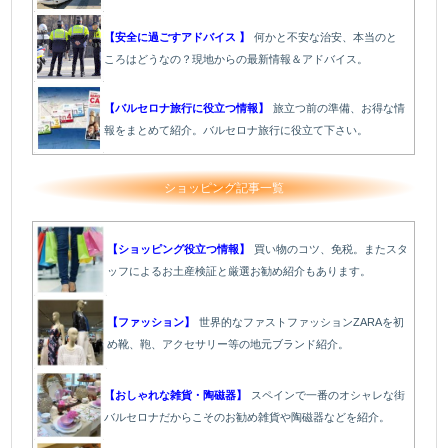
【安全に過ごすアドバイス 】
何かと不安な治安、本当のと
ころはどうなの？現地からの最新情報＆アドバイス。
【バルセロナ旅行に役立つ情報】
旅立つ前の準備、お得な情
報をまとめて紹介。バルセロナ旅行に役立て下さい。
ショッピング記事一覧
【ショッピング役立つ情報】
買い物のコツ、免税。またスタ
ッフによるお土産検証と厳選お勧め紹介もあります。
【ファッション】
世界的なファストファッションZARAを初
め靴、鞄、アクセサリー等の地元ブランド紹介。
【おしゃれな雑貨・陶磁器】
スペインで一番のオシャレな街
バルセロナだからこそのお勧め雑貨や陶磁器などを紹介。