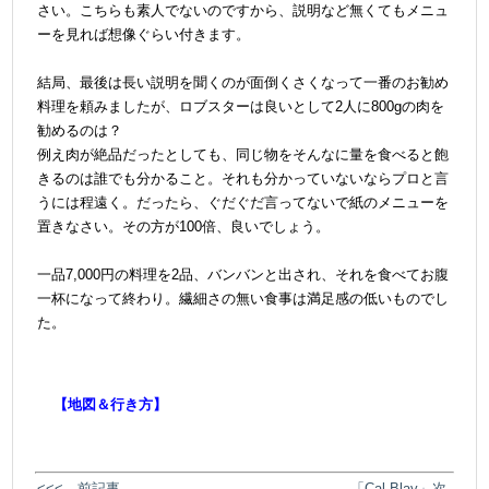
さい。こちらも素人でないのですから、説明など無くてもメニュ
ーを見れば想像ぐらい付きます。
＠
結局、最後は長い説明を聞くのが面倒くさくなって一番のお勧め
料理を頼みましたが、ロブスターは良いとして2人に800gの肉を
勧めるのは？
例え肉が絶品だったとしても、同じ物をそんなに量を食べると飽
きるのは誰でも分かること。それも分かっていないならプロと言
うには程遠く。だったら、ぐだぐだ言ってないで紙のメニューを
置きなさい。その方が100倍、良いでしょう。
＠
一品7,000円の料理を2品、バンバンと出され、それを食べてお腹
一杯になって終わり。繊細さの無い食事は満足感の低いものでし
た。
【地図＆行き方】
<<< 前記事
「Cal Blay」次