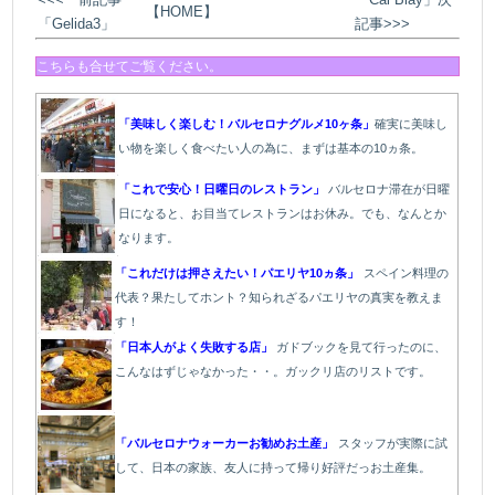
【HOME】
「Gelida3」
記事>>>
こちらも合せてご覧ください。
「美味しく楽しむ！バルセロナグルメ10ヶ条」
確実に美味し
い物を楽しく食べたい人の為に、まずは基本の10ヵ条。
「これで安心！日曜日のレストラン」
バルセロナ滞在が日曜
日になると、お目当てレストランはお休み。でも、なんとか
なります。
「これだけは押さえたい！パエリヤ10ヵ条」
スペイン料理の
代表？果たしてホント？知られざるパエリヤの真実を教えま
す！
「日本人がよく失敗する店」
ガドブックを見て行ったのに、
こんなはずじゃなかった・・。ガックリ店のリストです。
「バルセロナウォーカーお勧めお土産」
スタッフが実際に試
して、日本の家族、友人に持って帰り好評だっお土産集。