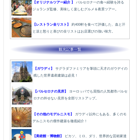
【オリジナルツアー紹介 】
バルセロナ一の食べ経験を誇る
ジョランダ監修、美味しく楽しむグルメ＆夜景ツアー。
【レストラン全リスト】
約400軒を食べて評価した、血と汗
と涙と怒りと喜びの全リストはお店選びの強い味方。
観光記事一覧
【ガウディ】
サグラダファミリアを筆頭に天才のガウデイの
残した世界遺産建築は必見！
【バルセロナの見所】
ヨーロッパでも屈指の人気都市バルセ
ロナの外せない見所を全部リストアップ。
【その他のモデルニスモ】
ガウディ以外にもある、多くのモ
デルニスモの傑作建築を徹底紹介！
【美術館・博物館】
ピカソ、ミロ、ダリ、世界的な芸術家達