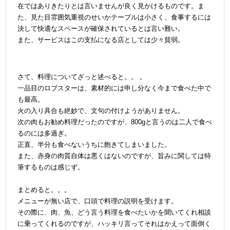
在ではありきたりとは言いませんが良く見かけるものです。ま
た、見た目雰囲気重視のせいかテーブルは小さく、食事するには
決して快適なスペースが確保されているとは言い難い。
また、サービスはこの支払になる店としては少々貧弱。
さて、料理についてざっと述べると。。 。
一品目のロブスターは、素材的には申し分なく今まで食べた中で
も最高。
火の入り具合も絶妙で、文句の付けようがありません。
次の肉もお勧め料理だったのですが、800gと言うのは二人で食べ
るのには多過ぎ。
正直、半分も食べないうちに飽きてしまいました。
また、赤身の肉質自体は悪くはないのですが、旨みに関しては特
筆するものは感じず。
＠
まとめると。。。
メニューが無い店で、口頭で料理の説明を受けます。
その際に、肉、魚、どう言う料理を食べたいかを聞いてくれ相談
に乗ってくれるのですが、ハッキリ言ってそれはかえって面倒く