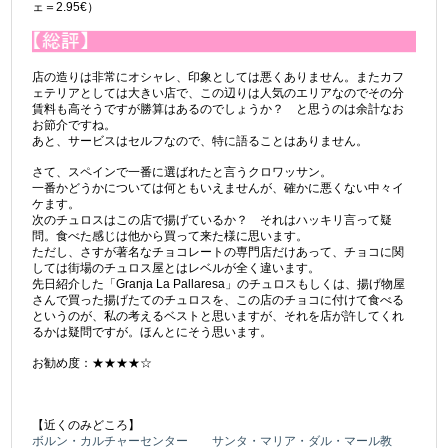
ェ＝2.95€）
店の造りは非常にオシャレ、印象としては悪くありません。またカフ
ェテリアとしては大きい店で、この辺りは人気のエリアなのでその分
賃料も高そうですが勝算はあるのでしょうか？ と思うのは余計なお
お節介ですね。
あと、サービスはセルフなので、特に語ることはありません。
さて、スペインで一番に選ばれたと言うクロワッサン。
一番かどうかについては何ともいえませんが、確かに悪くない中々イ
ケます。
次のチュロスはこの店で揚げているか？ それはハッキリ言って疑
問。食べた感じは他から買って来た様に思います。
ただし、さすが著名なチョコレートの専門店だけあって、チョコに関
しては街場のチュロス屋とはレベルが全く違います。
先日紹介した「Granja La Pallaresa」のチュロスもしくは、揚げ物屋
さんで買った揚げたてのチュロスを、この店のチョコに付けて食べる
というのが、私の考えるベストと思いますが、それを店が許してくれ
るかは疑問ですが。ほんとにそう思います。
お勧め度：★★★★☆
【近くのみどころ】
ボルン・カルチャーセンター
サンタ・マリア・ダル・マール教