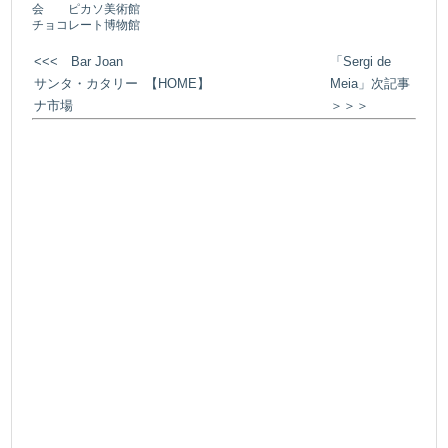
会
ピカソ美術館
チョコレート博物館
<<<
Bar Joan
「Sergi de
サンタ・カタリー
【HOME】
Meia」次記事
ナ市場
＞＞＞