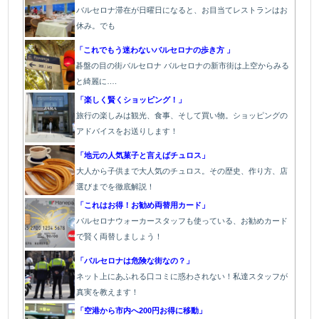
バルセロナ滞在が日曜日になると、お目当てレストランはお
休み。でも
「
これでもう迷わないバルセロナの歩き方 」
碁盤の目の街バルセロナ バルセロナの新市街は上空からみる
と綺麗に….
「楽しく賢くショッピング！」
旅行の楽しみは観光、食事、そして買い物。ショッピングの
アドバイスをお送りします！
「地元の人気菓子と言えばチュロス」
大人から子供まで大人気のチュロス。その歴史、作り方、店
選びまでを徹底解説！
「これはお得！お勧め両替用カード」
バルセロナウォーカースタッフも使っている、お勧めカード
で賢く両替しましょう！
「バルセロナは危険な街なの？」
ネット上にあふれる口コミに惑わされない！私達スタッフが
真実を教えます！
「空港から市内へ200円お得に移動」