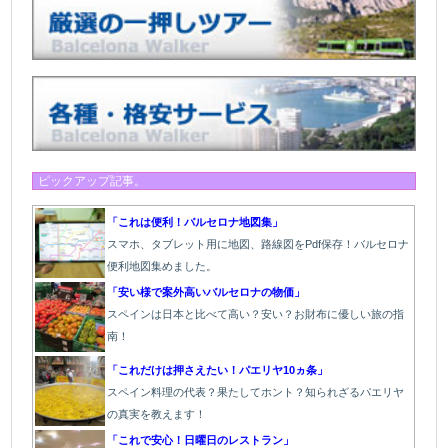
ピックアップ記事。
「これは便利！バルセロナ地図集」
スマホ、タブレット用に地図、路線図をPdf保存！バルセロナ
便利地図集めました。
「安い様で案外高いバルセロナの物価」
スペインは日本と比べて高い？安い？お財布に優しい旅の指
南！
「これだけは押さえたい！パエリヤ10ヵ条」
スペイン料理の代表？果たしてホント？知られざるパエリヤ
の真実を教えます！
「これで安心！日曜日のレストラン」