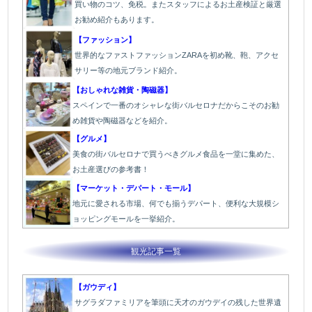
買い物のコツ、免税。またスタッフによるお土産検証と厳選
お勧め紹介もあります。
【ファッション】
世界的なファストファッションZARAを初め靴、鞄、アクセ
サリー等の地元ブランド紹介。
【おしゃれな雑貨・陶磁器】
スペインで一番のオシャレな街バルセロナだからこそのお勧
め雑貨や陶磁器などを紹介。
【グルメ】
美食の街バルセロナで買うべきグルメ食品を一堂に集めた、
お土産選びの参考書！
【マーケット・デパート・モール】
地元に愛される市場、何でも揃うデパート、便利な大規模シ
ョッピングモールを一挙紹介。
観光記事一覧
【ガウディ】
サグラダファミリアを筆頭に天才のガウデイの残した世界遺