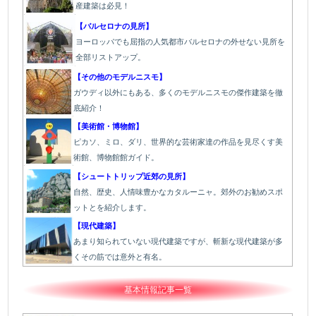
産建築は必見！
【バルセロナの見所】
ヨーロッパでも屈指の人気都市バルセロナの外せない見所を
全部リストアップ。
【その他のモデルニスモ】
ガウディ以外にもある、多くのモデルニスモの傑作建築を徹
底紹介！
【美術館・博物館】
ピカソ、ミロ、ダリ、世界的な芸術家達の作品を見尽くす美
術館、博物館館ガイド。
【シュートトリップ近郊の見所】
自然、歴史、人情味豊かなカタルーニャ。郊外のお勧めスポ
ットとを紹介します。
【現代建築】
あまり知られていない現代建築ですが、斬新な現代建築が多
くその筋では意外と有名。
基本情報記事一覧