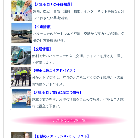
【バルセロナの基礎知識】
気候、歴史、習慣、通貨、物価、インターネット事情など知
っておきたい基礎知識。
【空港情報】
バルセロナのゲートウエイ空港、空港から市内への移動、免
税の仕方を徹底解説。
【交通情報】
便利で安いバルセロナの公共交通。ポイントを押さえて詳し
く解説します。
【安全に過ごすアドバイス 】
何かと不安な治安、本当のところはどうなの？現地からの最
新情報＆アドバイス。
【バルセロナ旅行に役立つ情報】
旅立つ前の準備、お得な情報をまとめて紹介。バルセロナ旅
行に役立て下さい。
レストラン記事一覧
【お勧めレストラン＆バル、リスト】