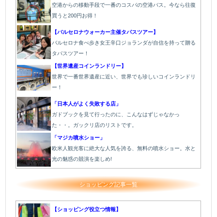
空港からの移動手段で一番のコスパの空港バス。今なら往復
買うと200円お得！
【バルセロナウォーカー主催タパスツアー】
バルセロナ食べ歩き女王辛口ジョランダが自信を持って贈る
タパスツアー！
【世界遺産コインランドリー】
世界で一番世界遺産に近い、世界でも珍しいコインランドリ
ー！
「日本人がよく失敗する店」
ガドブックを見て行ったのに、こんなはずじゃなかっ
た・・。ガックリ店のリストです。
「マジカ噴水ショー」
欧米人観光客に絶大な人気を誇る、無料の噴水ショー。水と
光の魅惑の競演を楽しめ!
ショッピング記事一覧
【ショッピング役立つ情報】