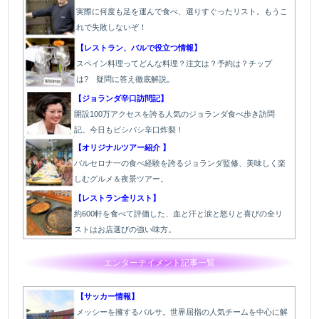
実際に何度も足を運んで食べ、選りすぐったリスト。もうこ
れで失敗しないぞ！
【レストラン、バルで役立つ情報】
スペイン料理ってどんな料理？注文は？予約は？チップ
は? 疑問に答え徹底解説。
【ジョランダ辛口訪問記】
開設100万アクセスを誇る人気のジョランダ食べ歩き訪問
記。今日もビシバシ辛口炸裂！
【オリジナルツアー紹介 】
バルセロナ一の食べ経験を誇るジョランダ監修、美味しく楽
しむグルメ＆夜景ツアー。
【レストラン全リスト】
約600軒を食べて評価した、血と汗と涙と怒りと喜びの全リ
ストはお店選びの強い味方。
エンターテイメント記事一覧
【サッカー情報】
メッシーを擁するバルサ。世界屈指の人気チームを中心に解