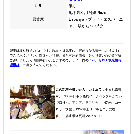
URL
無し
地下鉄3，1号線Plaza
最寄駅
Espanya（プラサ・エスパーニ
ャ） 駅からバス5分
記事は取材時点のものです。現在とは記事の内容が異なる場合もありますの
でご了承ください。間違った情報、また有用新情報、分かり難い点や質問等
ございましたら情報共有いたしますので、サイト内の「
バルセロナ観光情報
掲示板
」に書き込んでください。
この記事を書いた人：
カミムラ：
生まれ京都
府。1989年日本を離れバックパックをかつい
で海外へ。アジア、アフリカ、中南米、ヨー
ロッパを旅し1997年よりバルセロナに在
住
。
記事最終更新 2026.07.12