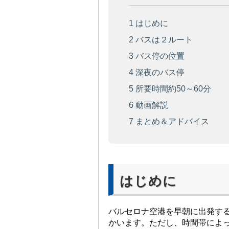
1
はじめに
2
バスは２ルート
3
バス停の位置
4
深夜のバス停
5
所要時間約50～60分
6
動画解説
7
まとめ＆アドバイス
はじめに
バルセロナ空港を早朝に出発す
かいます。ただし、時間帯によ