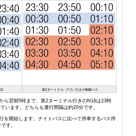
バス
第2
ターミナル（T-2）
行きの
N16
バス
時から翌朝5時まで、第2ターミナル行きのN16は23時
しています。どちらも運行間隔は約20分です。
運行を開始します。ナイトバスに比べて停車するバス停
分です。