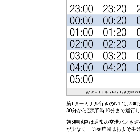
第1ターミナル（T-1）行きの
N17
第1ターミナル行きのN17は23
30分から翌朝5時10分まで運行
朝5時以降は通常の空港バスも
が少なく、所要時間はおよそ半