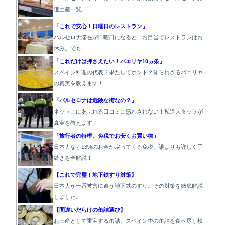
選土産一覧。
「これで安心！日曜日のレストラン」
バルセロナ滞在が日曜日になると、お目当てレストランはお
休み。でも
「これだけは押さえたい！パエリヤ10ヵ条」
スペイン料理の代表？果たしてホント？知られざるパエリヤ
の真実を教えます！
「バルセロナは危険な街なの？」
ネット上にあふれる口コミに惑わされない！私達スタッフが
真実を教えます！
「旅行者の特権、免税でお安くお買い物」
日本人なら13%のお金が戻ってくる免税。誰よりも詳しく手
続きを全解説！
【これで完璧！地下鉄すり対策】
日本人が一番被害に遭う地下鉄のすり。その対策を徹底解説
しました。
【間違いだらけの缶詰選び】
お土産として重宝する缶詰。スペイン中の缶詰を食べ尽し検