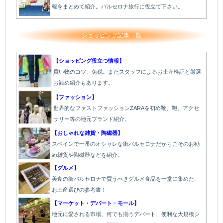
報をまとめて紹介。バルセロナ旅行に役立て下さい。
ショッピング記事一覧
【ショッピング役立つ情報】
買い物のコツ、免税。またスタッフによるお土産検証と厳選
お勧め紹介もあります。
【ファッション】
世界的なファストファッションZARAを初め靴、鞄、アクセ
サリー等の地元ブランド紹介。
【おしゃれな雑貨・陶磁器】
スペインで一番のオシャレな街バルセロナだからこそのお勧
め雑貨や陶磁器などを紹介。
【グルメ】
美食の街バルセロナで買うべきグルメ食品を一堂に集めた、
お土産選びの参考書！
【マーケット・デパート・モール】
地元に愛される市場、何でも揃うデパート、便利な大規模シ