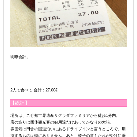
明瞭会計。
2人で食べて
合計：27.00€
【総評】
場所は、ご存知世界遺産サグラダファミリアから徒歩1分内
。
店の造りは団体観光客の御用達だけあってかなりの大箱。
雰囲気は田舎の国道沿いにあるドライブインと言うところで、期
待するものは特にありません。あと、椅子の背もたれがやけに垂