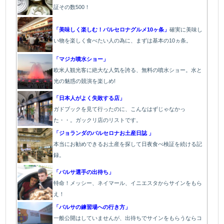
証その数500！
「美味しく楽しむ！バルセロナグルメ10ヶ条」
確実に美味し
い物を楽しく食べたい人の為に、まずは基本の10ヵ条。
「マジカ噴水ショー」
欧米人観光客に絶大な人気を誇る、無料の噴水ショー。水と
光の魅惑の競演を楽しめ!
「日本人がよく失敗する店」
ガドブックを見て行ったのに、こんなはずじゃなかっ
た・・。ガックリ店のリストです。
「ジョランダのバルセロナお土産日誌 」
本当にお勧めできるお土産を探して日夜食べ検証を続ける記
録。
「バルサ選手の出待ち」
特命！メッシー、ネイマール、イニエスタからサインをもら
え！
「バルサの練習場への行き方」
一般公開はしていませんが、出待ちでサインをもらうならコ