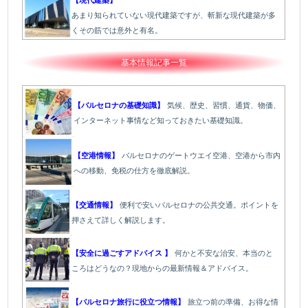
【現代建築】
あまり知られていない現代建築ですが、斬新な現代建築が多
くその筋では意外と有名。
基本情報記事一覧
【バルセロナの基礎知識】
気候、歴史、習慣、通貨、物価、
インターネット事情など知っておきたい基礎知識。
【空港情報】
バルセロナのゲートウエイ空港、空港から市内
への移動、免税の仕方を徹底解説。
【交通情報】
便利で安いバルセロナの公共交通。ポイントを
押さえて詳しく解説します。
【安全に過ごすアドバイス 】
何かと不安な治安、本当のと
ころはどうなの？現地からの最新情報＆アドバイス。
【バルセロナ旅行に役立つ情報】
旅立つ前の準備、お得な情