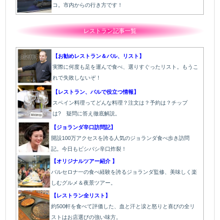
コ。市内からの行き方です！
レストラン記事一覧
【お勧めレストラン＆バル、リスト】
実際に何度も足を運んで食べ、選りすぐったリスト。もうこ
れで失敗しないぞ！
【レストラン、バルで役立つ情報】
スペイン料理ってどんな料理？注文は？予約は？チップ
は? 疑問に答え徹底解説。
【ジョランダ辛口訪問記】
開設100万アクセスを誇る人気のジョランダ食べ歩き訪問
記。今日もビシバシ辛口炸裂！
【オリジナルツアー紹介 】
バルセロナ一の食べ経験を誇るジョランダ監修、美味しく楽
しむグルメ＆夜景ツアー。
【レストラン全リスト】
約500軒を食べて評価した、血と汗と涙と怒りと喜びの全リ
ストはお店選びの強い味方。