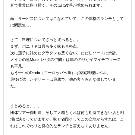
直で非常に座り難く、その点は改善が求められます。
＠
尚、サービスについてはこなれていて、この価格のランチとして
は問題無し。
＠
さて、料理についてざっと述べると。。
まず、パエリヤは具も多く味も合格点
。
次に茄子に詰めたグラタンも悪くない、ただしソースは余計
。
メインの魚Mero（ハタの仲間）は脂ののりがイマイチでソース
も平凡。
もう一つのDrada（
ヨーロッパヘ鯛
）は家庭料理レベル。
最後に試したデザートは最悪で、他の客もみんな残していまし
＠
た。
＠
＠
まとめると。。。
団体ツアー御用達、そして大箱とくれば何も期待できない店と相
場は決まっていますが、味と値段そしてこの立地からすれば、こ
れはこれでわりと良心的なランチと言えなくありません。
＠