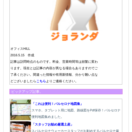
オフィスHILL
2016.5.15 作成
記事は訪問時点のものです。料金、営業時間等は頻繁に変わ
ります。現在とは記事の内容が異なる場合もありますのでご
了承ください。間違った情報や有用新情報、分かり難い点な
どございましたら
こちら
よりご連絡ください。
ピックアップ記事。
「これは便利！バルセロナ地図集」
スマホ、タブレット用に地図、路線図をPdf保存！バルセロナ
便利地図集めました。
「スタッフお勧め厳選土産」
スバルセロナウォーカースタッフがお勧めするバルセロナ厳