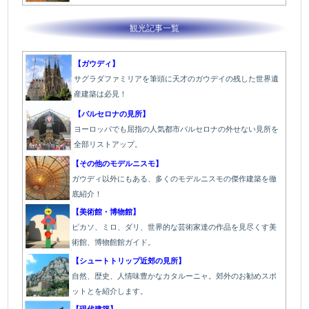
観光記事一覧
【ガウディ】
サグラダファミリアを筆頭に天才のガウデイの残した世界遺
産建築は必見！
【バルセロナの見所】
ヨーロッパでも屈指の人気都市バルセロナの外せない見所を
全部リストアップ。
【その他のモデルニスモ】
ガウディ以外にもある、多くのモデルニスモの傑作建築を徹
底紹介！
【美術館・博物館】
ピカソ、ミロ、ダリ、世界的な芸術家達の作品を見尽くす美
術館、博物館館ガイド。
【シュートトリップ近郊の見所】
自然、歴史、人情味豊かなカタルーニャ。郊外のお勧めスポ
ットとを紹介します。