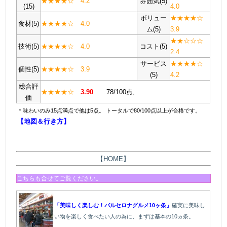
★★★★☆ 4.2
雰囲気(5)
(15)
4.0
ボリュー
★★★★☆
食材(5)
★★★★☆ 4.0
ム(5)
3.9
★★☆☆☆
技術(5)
★★★★☆ 4.0
コスト(5)
2.4
サービス
★★★★☆
個性(5)
★★★★☆ 3.9
(5)
4.2
総合評
★★★★☆
3
.90
78/100点,
価
＊味わいのみ15点満点で他は5点。 トータルで80/100点以上が合格です。
【地図＆行き方】
【HOME】
こちらも合せてご覧ください。
「美味しく楽しむ！バルセロナグルメ10ヶ条」
確実に美味し
い物を楽しく食べたい人の為に、まずは基本の10ヵ条。