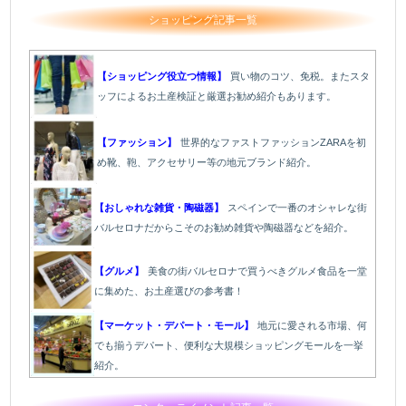
ショッピング記事一覧
【ショッピング役立つ情報】
買い物のコツ、免税。またスタ
ッフによるお土産検証と厳選お勧め紹介もあります。
【ファッション】
世界的なファストファッションZARAを初
め靴、鞄、アクセサリー等の地元ブランド紹介。
【おしゃれな雑貨・陶磁器】
スペインで一番のオシャレな街
バルセロナだからこそのお勧め雑貨や陶磁器などを紹介。
【グルメ】
美食の街バルセロナで買うべきグルメ食品を一堂
に集めた、お土産選びの参考書！
【マーケット・デパート・モール】
地元に愛される市場、何
でも揃うデパート、便利な大規模ショッピングモールを一挙
紹介。