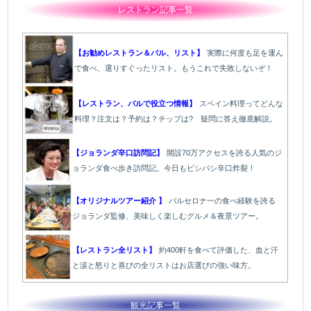
レストラン記事一覧
【お勧めレストラン＆バル、リスト】
実際に何度も足を運ん
で食べ、選りすぐったリスト。もうこれで失敗しないぞ！
【レストラン、バルで役立つ情報】
スペイン料理ってどんな
料理？注文は？予約は？チップは? 疑問に答え徹底解説。
【ジョランダ辛口訪問記】
開設70万アクセスを誇る人気のジ
ョランダ食べ歩き訪問記。今日もビシバシ辛口炸裂！
【オリジナルツアー紹介 】
バルセロナ一の食べ経験を誇る
ジョランダ監修、美味しく楽しむグルメ＆夜景ツアー。
【レストラン全リスト】
約400軒を食べて評価した、血と汗
と涙と怒りと喜びの全リストはお店選びの強い味方。
観光記事一覧