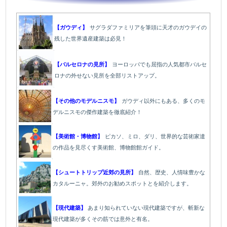
【ガウディ】
サグラダファミリアを筆頭に天才のガウデイの
残した世界遺産建築は必見！
【バルセロナの見所】
ヨーロッパでも屈指の人気都市バルセ
ロナの外せない見所を全部リストアップ。
【その他のモデルニスモ】
ガウディ以外にもある、多くのモ
デルニスモの傑作建築を徹底紹介！
【美術館・博物館】
ピカソ、ミロ、ダリ、世界的な芸術家達
の作品を見尽くす美術館、博物館館ガイド。
【シュートトリップ近郊の見所】
自然、歴史、人情味豊かな
カタルーニャ。郊外のお勧めスポットとを紹介します。
【現代建築】
あまり知られていない現代建築ですが、斬新な
現代建築が多くその筋では意外と有名。