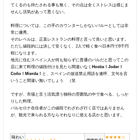
てくるのも
待たされる事も無く、その点は全くストレスは感じま
せんし活気があって悪くない。
＠
料理については、この手のカウンターしかないバルーとしては非
常に優秀。
そのレベルは、正直レストランの料理と言って良いと思います。
ただし値段的には決して安くなく、2人で軽く食べ日本円で8千円
程になります。
地元に住むスペイン人が何も知らずに普通のバルだと
思ってこの
店に来て料理の値段付けを見たら間違いなく
Hostia！Joder！
Coño！
Mierda！
と、スペインの放送禁止用語を連呼、
文句を言
いうこと間違い無いでしょう （笑
＠
ですが、
市場と言う活気漂う独特の雰囲気の中で食べる、しっか
りした料理。
バルセロナ在住者がこの値段でわざわざ行く店ではありません
が、観光で来られる方ならそれなりに使える店かと思います。
味わい
★★★★☆