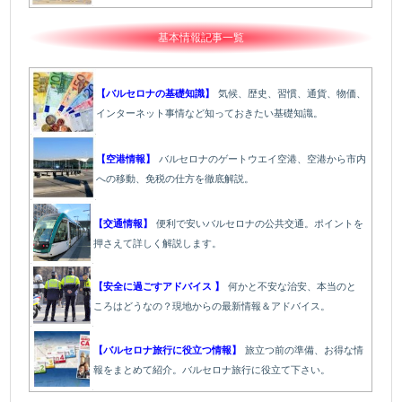
基本情報記事一覧
【バルセロナの基礎知識】
気候、歴史、習慣、通貨、物価、
インターネット事情など知っておきたい基礎知識。
【空港情報】
バルセロナのゲートウエイ空港、空港から市内
への移動、免税の仕方を徹底解説。
【交通情報】
便利で安いバルセロナの公共交通。ポイントを
押さえて詳しく解説します。
【安全に過ごすアドバイス 】
何かと不安な治安、本当のと
ころはどうなの？現地からの最新情報＆アドバイス。
【バルセロナ旅行に役立つ情報】
旅立つ前の準備、お得な情
報をまとめて紹介。バルセロナ旅行に役立て下さい。