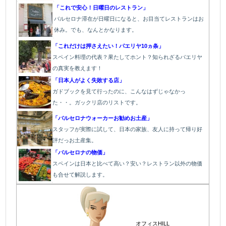
「これで安心！日曜日のレストラン」
バルセロナ滞在が日曜日になると、お目当てレストランはお
休み。でも、なんとかなります。
「これだけは押さえたい！パエリヤ10ヵ条」
スペイン料理の代表？果たしてホント？知られざるパエリヤ
の真実を教えます！
「日本人がよく失敗する店」
ガドブックを見て行ったのに、こんなはずじゃなかっ
た・・。ガックリ店のリストです。
「バルセロナウォーカーお勧めお土産」
スタッフが実際に試して、日本の家族、友人に持って帰り好
評だっお土産集。
「バルセロナの物価」
スペインは日本と比べて高い？安い？レストラン以外の物価
も合せて解説します。
オフィスHILL