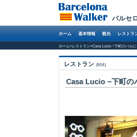
バルセ
ホーム
基本情報
観光
レストラ
ホーム
>
レストラン
>
Casa Lucio ~下町の
レストラン
(804)
Casa Lucio ~
現在、改装中のサンダントニ市場近くの
い雰囲気を残しています。