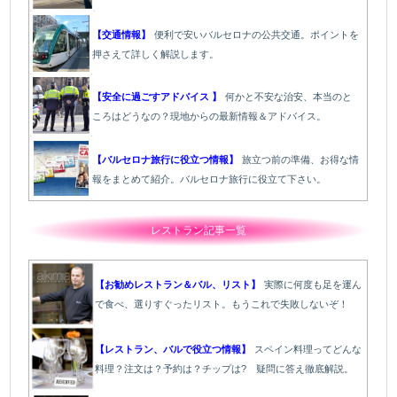
【交通情報】
便利で安いバルセロナの公共交通。ポイントを
押さえて詳しく解説します。
【安全に過ごすアドバイス 】
何かと不安な治安、本当のと
ころはどうなの？現地からの最新情報＆アドバイス。
【バルセロナ旅行に役立つ情報】
旅立つ前の準備、お得な情
報をまとめて紹介。バルセロナ旅行に役立て下さい。
レストラン記事一覧
【お勧めレストラン＆バル、リスト】
実際に何度も足を運ん
で食べ、選りすぐったリスト。もうこれで失敗しないぞ！
【レストラン、バルで役立つ情報】
スペイン料理ってどんな
料理？注文は？予約は？チップは? 疑問に答え徹底解説。