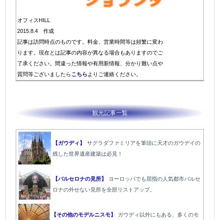
オフィスHILL
2015.8.4 作成
記事は訪問時点のものです。料金、営業時間等は頻繁に変わ
ります。現在とは記事の内容が異なる場合もありますのでご
了承ください。間違った情報や有用新情報、分かり難い点や
質問等ございましたら
こちら
よりご連絡ください。
観光記事一覧
【ガウディ】
サグラダファミリアを筆頭に天才のガウデイの
残した世界遺産建築は必見！
【バルセロナの見所】
ヨーロッパでも屈指の人気都市バルセ
ロナの外せない見所を全部リストアップ。
【その他のモデルニスモ】
ガウディ以外にもある、多くのモ