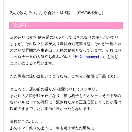
2人で飲んでつまんで
合計：14.€程 （CAVA6杯含む）
【総評】
店の造りは立ち 飲み系のバルとしてはそれなりのキャパがあり
ますが、それ以上に客が入り満員通勤電車状態。それが一種のカ
オス的な雰囲気を生み出し人気の秘密となっています。それはバ
ルセロナ一番の人気立ち飲みバルの
「El Xampanyet」
にも同じ
ことが言えると思います。
＠
ただ両者の違いは強いて言うなら、こちらが格段に下品（笑）。
＠
ところで、店の前の通りが 様変わりしてスッキリ。
また店の入口が硝子戸になり、猫も杓子ものオシャレその中身の
ないバルセロナの流行に、流されたかと正直心配しましたが店は
以前のままでした。本当に良かったと思います。
＠
最後にこのバル。。
あのトマト祭りのように、何も考えずただ単純に