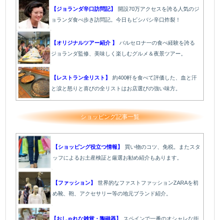
【ジョランダ辛口訪問記】
開設70万アクセスを誇る人気のジ
ョランダ食べ歩き訪問記。今日もビシバシ辛口炸裂！
【オリジナルツアー紹介 】
バルセロナ一の食べ経験を誇る
ジョランダ監修、美味しく楽しむグルメ＆夜景ツアー。
【レストラン全リスト】
約400軒を食べて評価した、血と汗
と涙と怒りと喜びの全リストはお店選びの強い味方。
ショッピング記事一覧
【ショッピング役立つ情報】
買い物のコツ、免税。またスタ
ッフによるお土産検証と厳選お勧め紹介もあります。
【ファッション】
世界的なファストファッションZARAを初
め靴、鞄、アクセサリー等の地元ブランド紹介。
【おしゃれな雑貨・陶磁器】
スペインで一番のオシャレな街