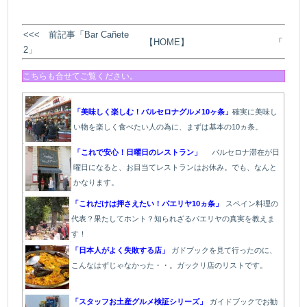
<<< 前記事「Bar Cañete
【HOME】
「
2」
こちらも合せてご覧ください。
「美味しく楽しむ！バルセロナグルメ10ヶ条」
確実に美味し
い物を楽しく食べたい人の為に、まずは基本の10ヵ条。
「これで安心！日曜日のレストラン」
バルセロナ滞在が日
曜日になると、お目当てレストランはお休み。でも、なんと
かなります。
「これだけは押さえたい！パエリヤ10ヵ条」
スペイン料理の
代表？果たしてホント？知られざるパエリヤの真実を教えま
す！
「日本人がよく失敗する店」
ガドブックを見て行ったのに、
こんなはずじゃなかった・・。ガックリ店のリストです。
「スタッフお土産グルメ検証シリーズ」
ガイドブックでお勧