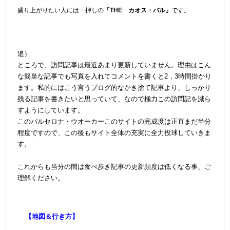
盛り上がりたい人には一押しの
「THE カオス・バル」
です。
追）
ところで、訪問記事は最近あまり更新していません。理由はこん
な簡単な記事でも写真を入れてコメントを書くと2，3時間掛かり
ます。私的にはこう言うブログ的なかき捨て記事より、しっかり
残る記事を書きたいと思っていて、なので極力この訪問記を減ら
すようにしています。
このバルセロナ・ウオーカーこのサイトの完成度は正直まだ半分
程度ですので、この後もサイト全体の充実に全力投球していきま
す。
＠
これからも当分の間は食べ歩き記事の更新頻度は低くなる事、ご
理解ください。
【地図＆行き方】