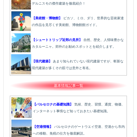
デルニスモの傑作建築を徹底紹介！
【美術館・博物館】
ピカソ、ミロ、ダリ、世界的な芸術家達
の作品を見尽くす美術館、博物館館ガイド。
【シュートトリップ近郊の見所】
自然、歴史、人情味豊かな
カタルーニャ。郊外のお勧めスポットとを紹介します。
【現代建築】
あまり知られていない現代建築ですが、斬新な
現代建築が多くその筋では意外と有名。
基本情報記事一覧
【バルセロナの基礎知識】
気候、歴史、習慣、通貨、物価、
インターネット事情など知っておきたい基礎知識。
【空港情報】
バルセロナのゲートウエイ空港、空港から市内
への移動、免税の仕方を徹底解説。