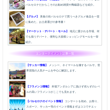
バルセロナだからこそのお勧め雑貨や陶磁器などを紹介。
【グルメ】
美食の街バルセロナで買うべきグルメ食品を一堂
に集めた、お土産選びの参考書！
【マーケット・デパート・モール】
地元に愛される市場、何
でも揃うデパート、便利な大規模ショッピングモールを一挙
紹介。
エンターテイメント記事一覧
【サッカー情報】
メッシー、ネイマールを擁するバルサ。世
界屈指の人気チームを中心に解説します。
【フラメンコ情報】
本場アンダルシアに負けず劣らずのレベ
ルの高いフラメンコがここでも見れます。
【バルセロナのイベント情報】
コンサートを初め、お祭り、
スポーツ、サッカー等のイベント情報まずはココでチエッ