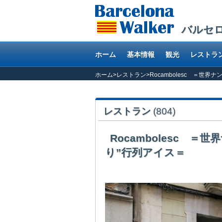
バルセ
ホーム
基本情報
観光
レストラ
ホーム
>
レストラン
>
Rocambolesc ＝世
レストラン
(804)
Rocambolesc 
り”行列アイス＝