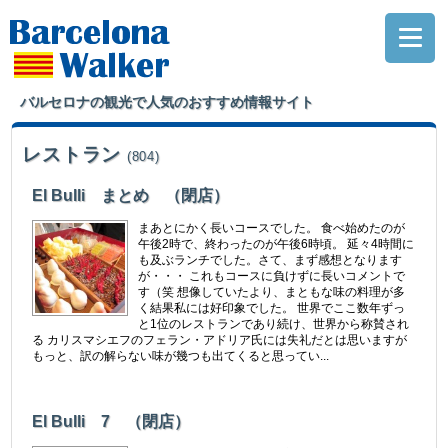
バルセロナの観光で人気のおすすめ情報サイト
レストラン
(804)
El Bulli まとめ （閉店）
まあとにかく長いコースでした。 食べ始めたのが
午後2時で、終わったのが午後6時頃。 延々4時間に
も及ぶランチでした。さて、まず感想となります
が・・・ これもコースに負けずに長いコメントで
す（笑 想像していたより、まともな味の料理が多
く結果私には好印象でした。 世界でここ数年ずっ
と1位のレストランであり続け、世界から称賛され
る カリスマシエフのフェラン・アドリア氏には失礼だとは思いますが
もっと、訳の解らない味が幾つも出てくると思ってい...
El Bulli 7 （閉店）