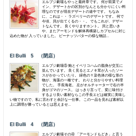
エルブジ劇場もやっと最終章です。 何が前菜でメ
イン、デザートかの区別がなんとも分かりにくい料
理なのですが現在デザートの途中です。 ちなみ
に、これは・・ ラズベリーのデザートです。 何で
今頃、貝が出てくるの・・。 でもこれが、デザー
トなんです。 良くやりますホント。 貝と思いき
や、またアーモンドを解体再構築しカプセルに封じ
込めた物が 入っていました。 ピーナッツバターの様な物詰...
El Bulli 5 （閉店）
エルブジ劇場⑤ 鮑とイベリコハムの脂身が交互に
並んでいます。 良く見るとエノキ茸が入ったソー
スがかかっていたり。 緑色のＹ染色体の様な形の
物が、海藻の一種です。 わりと分かりやすい料理
でした。 手長海老。 左がオルチャーターで右の半
身がゴマのソース。 はっきり言って、変に味付け
するより良い素材ならこの手長エビは確実に美味し
い物ですので、私に言わすと余計な一仕事。 この一品を見れば素材以
上に調理が勝っているとは思えませ...
El Bulli 4 （閉店）
エルブジ劇場その④ 「アーモンドもどき」と言う