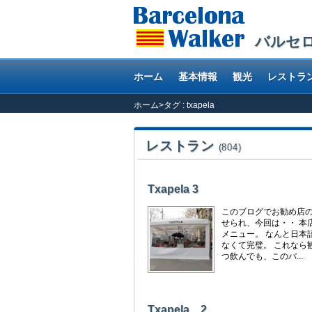
バルセ
ホーム
基本情報
観光
レストラ
ホーム
>
タグ : txapela
レストラン
(804)
Txapela 3
このブログでお勧め店
せられ、今回は・・ 本
メニュー。 なんと日本
なくて完璧。 これなら観
つ飲んでも、このバ...
Txapela 2