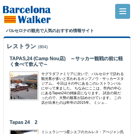
バルセロナの観光で人気のおすすめ情報サイト
レストラン
(804)
TAPAS,24 (Camp Nou店) ～サッカー観戦の前に軽
く食べて飲んで～
サグラダファミリアに次いで、バルセロナで訪れる
観光客が多いと言われるカンプノウ・サッカースタ
ジアム。 今日はその中にあるこのレストランバル
にやって来ました。 ちなみにここは、市内の中心
にあるTapas24の姉妹店になります。 試合の前だ
ったので、大勢の観客が詰めかけています。 この
店が出来たのは昨年の2015年。 ミシュ...
Tapas 24 2
ミシュラン一つ星シエフのカルレス・アべジャン氏