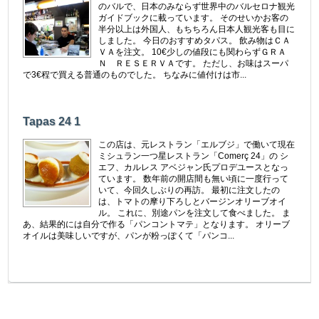
のバルで、日本のみならず世界中のバルセロナ観光
ガイドブックに載っています。 そのせいかお客の
半分以上は外国人、もちちろん日本人観光客も目に
しました。 今日のおすすめタパス。 飲み物はＣＡ
ＶＡを注文。 10€少しの値段にも関わらずＧＲＡ
Ｎ ＲＥＳＥＲＶＡです。 ただし、お味はスーパ
で3€程で買える普通のものでした。 ちなみに値付けは市...
Tapas 24 1
この店は、元レストラン「エルブジ」で働いて現在
ミシュラン一つ星レストラン「Comerç 24」の シ
エフ、カルレス アベジャン氏プロデユースとなっ
ています。 数年前の開店間も無い頃に一度行って
いて、今回久しぶりの再訪。 最初に注文したの
は、トマトの摩り下ろしとバージンオリーブオイ
ル。 これに、別途パンを注文して食べました。 ま
あ、結果的には自分で作る「パンコントマテ」となります。 オリーブ
オイルは美味しいですが、パンが粉っぽくて「パンコ...