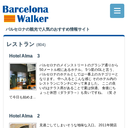
バルセロナの観光で人気のおすすめ情報サイト
レストラン
(804)
Hotel Alma 3
バルセロナのメインストリートのグラシア通りから
50メートル程にあるホテル。 5つ星のGLと言う、
バルセロナのホテルとしては一番上のカテゴリーと
なります。 中へ入るとこんな感じ そのホテル内の
レストランにランチにやって来ました。 ここの良
いのはテラス席があることで夏は快適。 食後にち
ょっと休憩（ダラダラ～）も良いですね。 （笑 さ
て今日も始めま...
Hotel Alma 2
見過ごしてしまいそうな地味な入口。 2011年開店