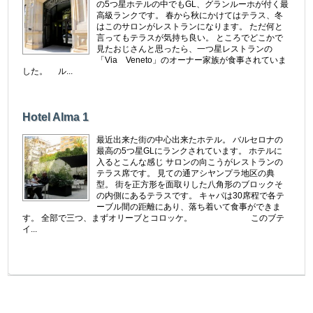
の5つ星ホテルの中でもGL、グランルーホが付く最
高級ランクです。 春から秋にかけてはテラス、冬
はこのサロンがレストランになります。 ただ何と
言ってもテラスが気持ち良い。 ところでどこかで
見たおじさんと思ったら、一つ星レストランの
「Via Veneto」のオーナー家族が食事されていま
した。 ル...
Hotel Alma 1
最近出来た街の中心出来たホテル。 バルセロナの
最高の5つ星GLにランクされています。 ホテルに
入るとこんな感じ サロンの向こうがレストランの
テラス席です。 見ての通アシヤンプラ地区の典
型。 街を正方形を面取りした八角形のブロックそ
の内側にあるテラスです。 キャパは30席程で各テ
ーブル間の距離にあり、落ち着いて食事ができま
す。 全部で三つ、まずオリーブとコロッケ。 このブテ
イ...