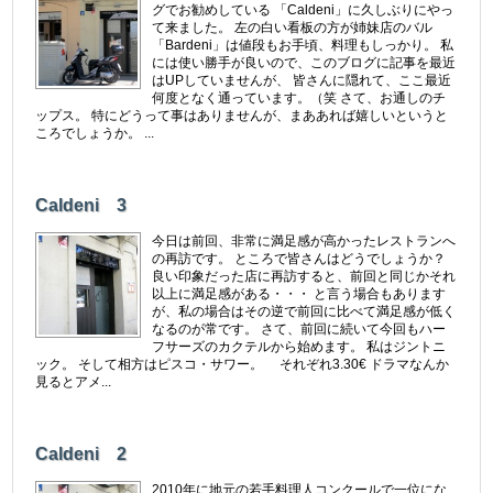
グでお勧めしている 「Caldeni」に久しぶりにやっ
て来ました。 左の白い看板の方が姉妹店のバル
「Bardeni」は値段もお手頃、料理もしっかり。 私
には使い勝手が良いので、このブログに記事を最近
はUPしていませんが、 皆さんに隠れて、ここ最近
何度となく通っています。（笑 さて、お通しのチ
ップス。 特にどうって事はありませんが、まああれば嬉しいというと
ころでしょうか。 ...
Caldeni 3
今日は前回、非常に満足感が高かったレストランへ
の再訪です。 ところで皆さんはどうでしょうか？
良い印象だった店に再訪すると、前回と同じかそれ
以上に満足感がある・・・ と言う場合もあります
が、私の場合はその逆で前回に比べて満足感が低く
なるのが常です。 さて、前回に続いて今回もハー
フサーズのカクテルから始めます。 私はジントニ
ック。 そして相方はピスコ・サワー。 それぞれ3.30€ ドラマなんか
見るとアメ...
Caldeni 2
2010年に地元の若手料理人コンクールで一位にな