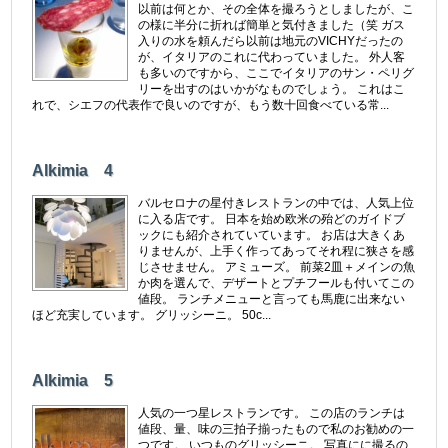
以前は何とか、その全体を撮ろうとしましたが、こ
の様に半分に折れば簡単と気付きました（笑 ガス
入りの水を頼んだら以前は地元のVICHYだったの
が、イタリアのこれに代わっていました。 外人客
も多いのですから、ここでイタリアのサン・ペリグ
リーを出すのはいかがなものでしょう。 これはこ
れで、シエフの代表作で良いのですが、もう数十回食べている常...
Alkimia 4
バルセロナの星付きレストランの中では、人気上位
に入る店です。 日本を始め欧米の殆どのガイドブ
ックにも紹介されていています。 お店は大きくあ
りませんが、上手く作ってあってそれ程に狭さを感
じさせません。 アミューズ。 前菜2皿＋メインの魚
か肉を選んで、デザートとプチフールも付いてこの
値段。 ランチメニューと言っても馬鹿に出来ない
ほど充実しています。 グリッシーニ。 50c...
Alkimia 5
人気の一つ星レストランです。 この店のランチは
値段、量、味の三拍子揃ったもので私のお勧めの一
つです。 いつものグリッシーニ。 写真にに撮るの