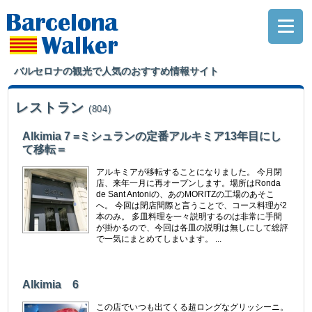
バルセロナの観光で人気のおすすめ情報サイト
レストラン
(804)
Alkimia 7 =ミシュランの定番アルキミア13年目にし
て移転＝
アルキミアが移転することになりました。 今月閉
店、来年一月に再オープンします。場所はRonda
de Sant Antoniの、あのMORITZの工場のあそこ
へ。 今回は閉店間際と言うことで、コース料理が2
本のみ。 多皿料理を一々説明するのは非常に手間
が掛かるので、今回は各皿の説明は無しにして総評
で一気にまとめてしまいます。 ...
Alkimia 6
この店でいつも出てくる超ロングなグリッシーニ。