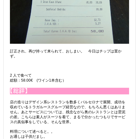
訂正され、再び持って来られて、おしまい。 今日はチップは置か
ず。
2 人で食べて
総額：58.00€ (ワイン1本含む）
店の造りはデザイン系レストランを数多くバルセロナで展開、成功を
収めているトラガルースグループ経営なので、もちろん悪くはありま
せん。あとサービスについては、残念ながら奥のレストランとは雲泥
の差。こちらは素人がスーツを着て、まるで分かったつもりでサービ
スの真似事をしている、そんな世界。
料理について述べると。。
お通しは子供だまし。