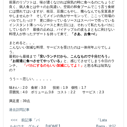
前菜のリゾツトは、味が濃くなければ病気の時に食べるのにちょうど
良く、病人食とは中々のお気遣い。空前の和食ブームでこう言う食材
には慣れてはいますが、枝豆、豆腐にもやし、幾らなんでも安直過ぎ
やしませんか？ そしてメインの魚がサーモンって、ここって街場の
バルでしたっけ？ 更に掛かっているソースはスーパーで売っている
インスタント薄っぺらソースと来た日には、それって私たちをバカに
しているの？ 最後の止めは、パイナップルの皮もまともに剥けない
料理人が作ったデザートを持って来て、
「さあ、お食べ!」
まとめると。。。
こんないい加減な料理、サービスを受けたのは一体何年ぶりでしょ
う。
最初から最後まで
「安いランチだから、こんなもので十分だろう」
「お前達に食べさせてやっている」
と、感じてさせてしまう今日のラ
ンチ。
「バカにするのもいい加減にしてよ！」
と怒る私は短気な
の？
うう～～悲しい。。。。。。
味わい：2.0 食材：3.0 技術：1.9 個性：1.7
雰囲気：4.0 ボリューム:3.8 コスト：2.2 サービス：2.3
満足度：39点
過去訪問記事
<<< 前記事「バ
「Lata
ルセロナ グルメ
【HOME】
Barra」次記