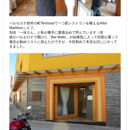
バルセロナ郊外の町Terrassaで一つ星レストランを構えるArtur
Martínezシエフ。
別名「一休さん」と私が勝手に愛着込めて呼んでいます（笑
彼がバルセロナで開けた「Bar Matis」が結構気に入って何度か通って
最近お勧めリストに加えたのですが、今回初めて本店を試しにやって
きました。