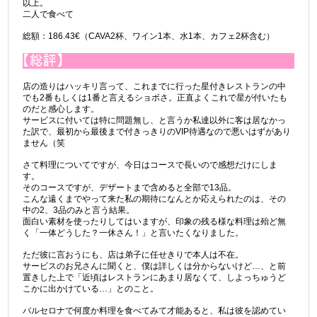
以上。
二人で食べて
総額：186.43€（CAVA2杯、ワイン1本、水1本、カフェ2杯含む）
店の造りはハッキリ言って、これまでに行った星付きレストランの中
でも2番もしくは1番と言えるショボさ。正直よくこれで星が付いたも
のだと感心します。
サービスに付いては特に問題無し、と言うか私達以外に客は居なかっ
た訳で、最初から最後まで付きっきりのVIP待遇なので悪いはずがあり
ません（笑
さて料理についてですが、今日はコースで長いので感想だけにしま
す。
そのコースですが、デザートまで含めると全部で13品。
こんな遠くまでやって来た私の期待になんとか応えられたのは、その
中の2、3品のみと言う結果。
面白い素材を使ったりしてはいますが、印象の残る様な料理は殆ど無
く「一体どうした？一休さん！」と言いたくなりました。
ただ彼に言おうにも、店は弟子に任せきりで本人は不在。
サービスのお兄さんに聞くと、僕は詳しくは分からないけど…、と前
置きした上で「近頃はレストランにあまり居なくて、しよっちゅうど
こかに出かけている…」とのこと。
バルセロナで何度か料理を食べてみて才能あると、私は彼を認めてい