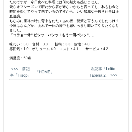
たのですが、今日食べた料理には何の魅力も感じません。
幾らオフシーズンで暇だから客が来ないからと言っても、私もお金と
時間を掛けてやって来ているのですから、いい加減な手抜き仕事は正
直迷惑。
ちなみに座禅の時に背中をたたくあの板、警策と言うんでしたっけ？
今日はなんだか、あれで一休の背中を思いっきり叩いてやりたくなり
ました。
「
コラぁ一休‼︎ ビシッ！バシッ！もう一回バシッ‼︎
」。
味わい：3.0 食材：3.8 技術：3.3 個性：4.0
雰囲気：1.0 ボリューム:4.0 コスト：4.1 サービス：4.2
満足度：59点
<<< 前記
次記事「Lolita
「HOME」
事「Hisop」
Tapería 2」 >>>