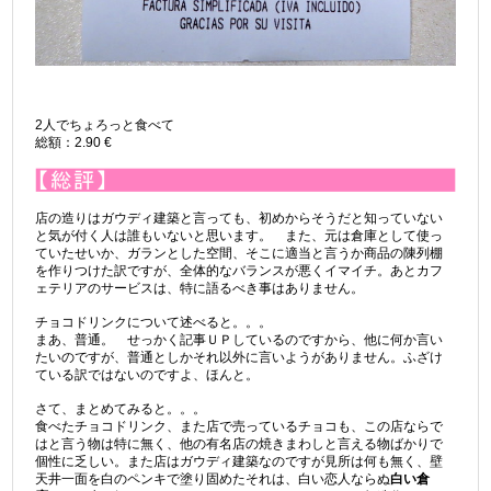
2人でちょろっと食べて
総額：2.90 €
店の造りはガウディ建築と言っても、初めからそうだと知っていない
と気が付く人は誰もいないと思います。 また、元は倉庫として使っ
ていたせいか、ガランとした空間、そこに適当と言うか商品の陳列棚
を作りつけた訳ですが、全体的なバランスが悪くイマイチ。あとカフ
ェテリアのサービスは、特に語るべき事はありません。
チョコドリンクについて述べると。。。
まあ、普通。 せっかく記事ＵＰしているのですから、他に何か言い
たいのですが、普通としかそれ以外に言いようがありません。ふざけ
ている訳ではないのですよ、ほんと。
さて、まとめてみると。。。
食べたチョコドリンク、また店で売っているチョコも、この店ならで
はと言う物は特に無く、他の有名店の焼きまわしと言える物ばかりで
個性に乏しい。また店はガウディ建築なのですが見所は何も無く、壁
天井一面を白のペンキで塗り固めたそれは、白い恋人ならぬ
白い倉