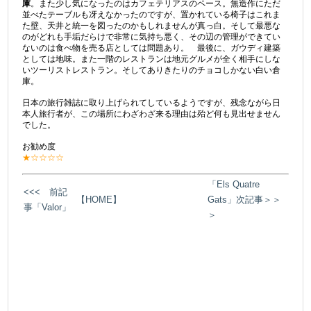
庫
。また少し気になったのはカフェテリアスのペース。無造作にただ
並べたテーブルも冴えなかったのですが、置かれている椅子はこれま
た壁、天井と統一を図ったのかもしれませんが真っ白。そして最悪な
のがどれも手垢だらけで非常に気持ち悪く、その辺の管理ができてい
ないのは食べ物を売る店としては問題あり。 最後に、ガウディ建築
としては地味。また一階のレストランは地元グルメが全く相手にしな
いツーリストレストラン。そしてありきたりのチョコしかない白い倉
庫。
日本の旅行雑誌に取り上げられてしているようですが、残念ながら日
本人旅行者が、この場所にわざわざ来る理由は殆ど何も見出せません
でした。
お勧め度
★☆☆☆☆
「Els Quatre
<<< 前記
【HOME】
Gats」次記事＞＞
事「Valor」
＞