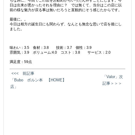
ちなみに、今回でこの店をお勧めからいったん外すことにします。今
日は出来が悪かったそれを理由に？ では無くて、当分はこの店に以
前の様な魅力が戻る事は無いだろうと直観的にそう感じたからです。
最後に。。
今日は相方の誕生日にも関わらず、なんとも無念な思いで店を後にし
ました。
味わい：3.5 食材：3.8 技術：3.7 個性：3.9
雰囲気：3.9 ボリューム:4.0 コスト：3.8 サービス：2.0
満足度：59点
<<< 前記事
「Valor」次
「Bubo ボルン本
【HOME】
記事＞＞＞
店」