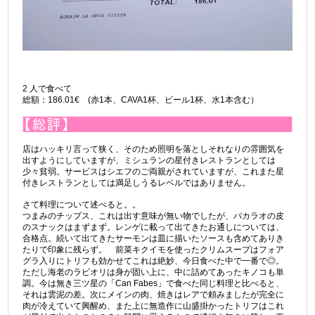
2 人で食べて
総額：186.01€ (赤1本、CAVA1杯、ビール1杯、水1本含む）
店はハッキリ言って狭く、そのため照明を落としそれなりの雰囲気を
出すようにしていますが、ミシュランの星付きレストランとしては
少々貧弱。サービスはシエフのご両親がされていますが、これまた星
付きレストランとしては満足しうるレベルではありません。
さて料理について述べると。。
つまみのチップス、これは出す意味が無い物でしたが、バカラオの皮
のスナックはまずまず。レンゲに載って出てきたお通しについては、
合格点。続いて出てきたサーモンは皿に描いたソースも含めてありき
たりで印象に残らず。 前菜キクイモを使ったクリムスープはフォア
グラ入りにトリフも効かせてこれは絶妙、今日食べた中で一番で◎。
ただし海老のラビオリは身が固い上に、中に詰めてあったキノコも単
調。今は無き三ツ星の「Can Fabes」で食べた同じ料理と比べると、
それは雲泥の差。次にメインの肉、焼きはレアで頼みましたが完全に
肉が冷えていて興醒め、また上に無造作に山盛掛かったトリフはこれ