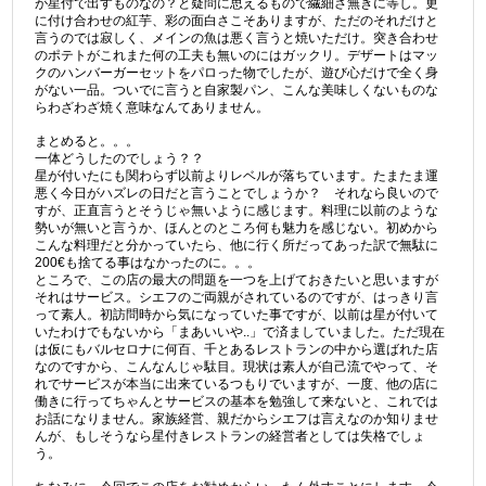
が星付で出すものなの？と疑問に思えるもので繊細さ無きに等し。更
に付け合わせの紅芋、彩の面白さこそありますが、ただのそれだけと
言うのでは寂しく、メインの魚は悪く言うと焼いただけ。突き合わせ
のポテトがこれまた何の工夫も無いのにはガックリ。デザートはマッ
クのハンバーガーセットをパロった物でしたが、遊び心だけで全く身
がない一品。ついでに言うと自家製パン、こんな美味しくないものな
らわざわざ焼く意味なんてありません。
まとめると。。。
一体どうしたのでしょう？？
星が付いたにも関わらず以前よりレベルが落ちています。たまたま運
悪く今日がハズレの日だと言うことでしょうか？ それなら良いので
すが、正直言うとそうじゃ無いように感じます。料理に以前のような
勢いが無いと言うか、ほんとのところ何も魅力を感じない。初めから
こんな料理だと分かっていたら、他に行く所だってあった訳で無駄に
200€も捨てる事はなかったのに。。。
ところで、この店の最大の問題を一つを上げておきたいと思いますが
それはサービス。シエフのご両親がされているのですが、はっきり言
って素人。初訪問時から気になっていた事ですが、以前は星が付いて
いたわけでもないから「まあいいや..」で済ましていました。ただ現在
は仮にもバルセロナに何百、千とあるレストランの中から選ばれた店
なのですから、こんなんじゃ駄目。現状は素人が自己流でやって、そ
れでサービスが本当に出来ているつもりでいますが、一度、他の店に
働きに行ってちゃんとサービスの基本を勉強して来ないと、これでは
お話になりません。家族経営、親だからシエフは言えなのか知りませ
んが、もしそうなら星付きレストランの経営者としては失格でしょ
う。