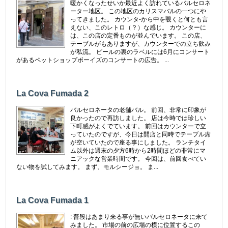
暖かくなったせいか最近よく訪れているバルセロネ
ーター地区。 この地区のカリスマバルの一つにや
ってきました。 カウンタ-から中を覗くと何とも言
えない、このレトロ（？）な感じ。 カウンターに
は、この店の定番ものが並んでいます。 この店、
テーブルがもありますが、カウンターでの立ち飲み
が私流。 ビールの裏のラベルには6月にコンサート
があるペットショップボーイズのコンサートの広告。 ...
La Cova Fumada 2
バルセロネータの老舗バル。 前回、非常に印象が
良かったので再訪しました。 店は今時では珍しい
下町感がよくでています。 前回はカウンターで立
っていたのですが、今日は開店と同時でテーブル席
が空いていたので座る事にしました。 ランチタイ
ム以外は週末の夕方6時から2時間ほどの非常にマ
ニアックな営業時間です。 今回は、前回食べてい
ない物を試してみます。 まず、モルシージョ。 ま...
La Cova Fumada 1
: 普段はあまり来る事が無いバルセロネータに来て
みました。 市場の前の広場の横に位置するこの