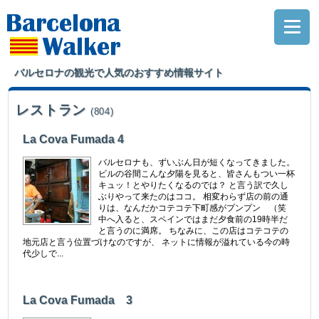
バルセロナの観光で人気のおすすめ情報サイト
レストラン
(804)
La Cova Fumada 4
バルセロナも、ずいぶん日が短くなってきました。
ビルの谷間こんな夕陽を見ると、皆さんもつい一杯
キュッ！とやりたくなるのでは？ と言う訳で久し
ぶりやって来たのはココ。 相変わらず店の前の通
りは、なんだかコテコテ下町感がプンプン （笑
中へ入ると、スペインではまだ夕食前の19時半だ
と言うのに満席。 ちなみに、この店はコテコテの
地元店と言う位置づけなのですが、 ネットに情報が溢れている今の時
代少しで...
La Cova Fumada 3