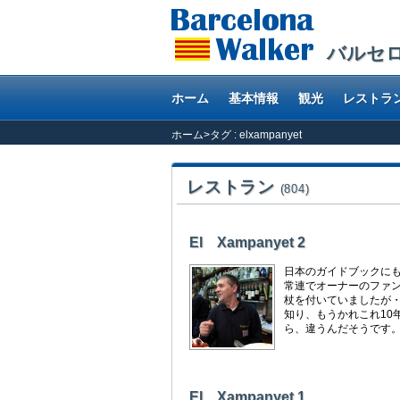
バルセ
ホーム
基本情報
観光
レストラ
ホーム
>
タグ : elxampanyet
レストラン
(804)
El Xampanyet 2
日本のガイドブックにも
常連でオーナーのファン
杖を付いていましたが・
知り、もうかれこれ10
ら、違うんだそうです。 さ
El Xampanyet 1