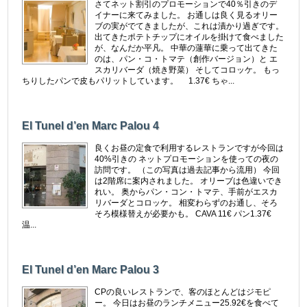
さてネット割引のプロモーションで40％引きのデ
イナーに来てみました。 お通しは良く見るオリー
ブの実がでてきましたが、これは漬かり過ぎです。
出てきたポテトチップにオイルを掛けて食べました
が、なんだか平凡。 中華の蓮華に乗って出てきた
のは、パン・コ・トマテ（創作バージョン）と エ
スカリバーダ（焼き野菜） そしてコロッケ。 もっ
ちりしたパンで皮もパリットしています。 1.37€ ちゃ...
El Tunel d’en Marc Palou 4
良くお昼の定食で利用するレストランですが今回は
40%引きの ネットプロモーションを使っての夜の
訪問です。 （この写真は過去記事から流用） 今回
は2階席に案内されました。 オリーブは色違いでき
れい。 奥からパン・コン・トマテ、手前がエスカ
リバーダとコロッケ。 相変わらずのお通し、そろ
そろ模様替えが必要かも。 CAVA 11€ パン1.37€
温...
El Tunel d’en Marc Palou 3
CPの良いレストランで、客のほとんどはジモピ
ー。 今日はお昼のランチメニュー25.92€を食べて