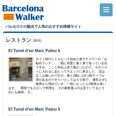
バルセロナの観光で人気のおすすめ情報サイト
レストラン
(804)
El Tunel d’en Marc Palou 6
サイト移行にともなって始めた新カテゴリーの「お
勧めランチ」。 既に何度と無く来て知っている店
ですが、ここ１年以上来て無かったので、そのリス
トに入れるにあたってチエックに来ました。 店は
広くは無いのですが、奥と2階にも6つ程テーブル
席があるのでキャパとしては４０程で。 通常まず1
階席から埋めていき、一杯になったら2階席を使い
ます。 階段でを上がって料理を、その都度運ぶのは見ていてるとそ
れにも納得。 久...
El Tunel d’en Marc Palou 5