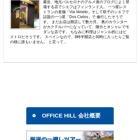
最近、地元バルセロナのグルメ達のブログによく登
場する店でシエフはフィンランド人。 一つ星レス
トランの老舗「Via Veneto」そして双子のシエフで
話題の一つ星「Dos Cielos」で 修行したそうで
す。 まだお店は開店して数カ月。 奥のカウンター
がカクテルバーになっていて、随分とオシャレでモ
ダンな店です。 ちなみに料理はジャンル的にはビ
ストロだそうです。 スペインなので、8時半開店と同時に入ったらご覧
の様に誰もいません。 と言って...
OFFICE HILL 会社概要