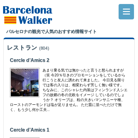
バルセロナの観光で人気のおすすめ情報サイト
レストラン
(804)
Cercle d’Amics 2
あまり乗る気では無かったと言うと怒られますが
（笑 今20％引きのプロモーションをしているから
行こうと友人に誘われて来ました。 今日見る限り
では客の入りは、相変わらず芳しく無い様です。
ちなみに、このシャレた内装はフィンランド人シエ
フの故郷の冬の北欧をイメージ しているのでしょ
うか？ オリーブは、粒の大きいマンサニーヤ種、
ローストのアーモンドは塩が足りません。 ただ皿に並べただけで無
く、もう少し何か工夫...
Cercle d’Amics 1