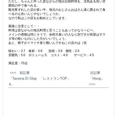
ただし、ちゃんと作った昔ながらの地元伝統料理を、活気ある良い雰
囲気の中で食べれる。
観光客ずれした店が多い中、地元のおじさんおばさん達に囲まれて食
べるのも良いんじやないでしょうか。
なので私はこの店をお勧めとしています。
最後に注意として・・
料理は昔ながらの地元料理と言うこともあってかなりヘビー。
メインの煮物は特にそうで、余程大食いの人なら別ですが前菜はサラ
ダ等の軽いものにした方がいいでしょう。
あと、椅子がイマイチ座り難いんですねこの店のは（笑
味わい：3.7 食材：3.9 技術：3.8 個性：2.0
雰囲気：5.0 ボリューム:5. コスト：4.0 サービス：4.5
満足度：70点
<<< 前記事
次記事
「Taverna El Glop
「レストランTOP」
「Hisop」
4」
>>>