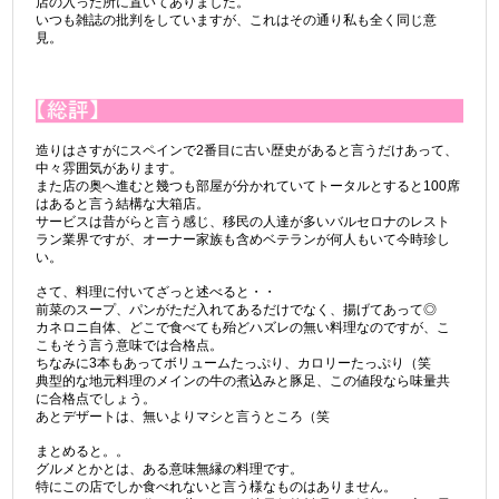
店の入った所に置いてありました。
いつも雑誌の批判をしていますが、これはその通り私も全く同じ意
見。
造りはさすがにスペインで2番目に古い歴史があると言うだけあって、
中々雰囲気があります。
また店の奥へ進むと幾つも部屋が分かれていてトータルとすると100席
はあると言う結構な大箱店。
サービスは昔がらと言う感じ、移民の人達が多いバルセロナのレスト
ラン業界ですが、オーナー家族も含めベテランが何人もいて今時珍し
い。
さて、料理に付いてざっと述べると・・
前菜のスープ、パンがただ入れてあるだけでなく、揚げてあって◎
カネロニ自体、どこで食べても殆どハズレの無い料理なのですが、こ
こもそう言う意味では合格点。
ちなみに3本もあってボリュームたっぷり、カロリーたっぷり（笑
典型的な地元料理のメインの牛の煮込みと豚足、この値段なら味量共
に合格点でしょう。
あとデザートは、無いよりマシと言うところ（笑
まとめると。。
グルメとかとは、ある意味無縁の料理です。
特にこの店でしか食べれないと言う様なものはありません。